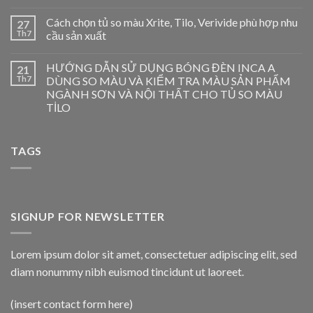
Cách chọn tủ so màu Xrite, Tilo, Verivide phù hợp nhu
27
Th7
cầu sản xuất
HƯỚNG DẪN SỬ DỤNG BÓNG ĐÈN INCA A
21
Th7
DÙNG SO MÀU VÀ KIỂM TRA MÀU SẢN PHẨM
NGÀNH SƠN VÀ NỘI THẤT CHO TỦ SO MÀU
TİLO
TAGS
SIGNUP FOR NEWSLETTER
Lorem ipsum dolor sit amet, consectetuer adipiscing elit, sed
diam nonummy nibh euismod tincidunt ut laoreet.
(insert contact form here)