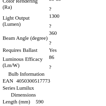
Color Rendering
(Ra)
?
1300
Light Output
(Lumen)
?
360
Beam Angle (degree)
?
Requires Ballast
Yes
86
Luminous Efficacy
(Lm/W)
?
Bulb Information
EAN
4050300517773
Series
Lumilux
Dimensions
Length (mm)
590