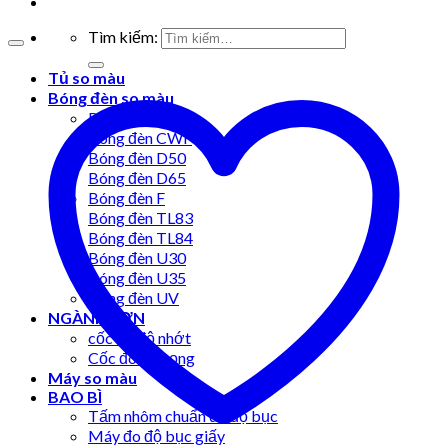
Tìm kiếm:
Tủ so màu
Bóng đèn so màu
Bóng đèn A
Bóng đèn CWF
Bóng đèn D50
Bóng đèn D65
Bóng đèn F
Bóng đèn TL83
Bóng đèn TL84
Bóng đèn U30
Bóng đèn U35
Bóng đèn UV
NGÀNH SƠN
cốc đo độ nhớt
Cốc đo tỷ trọng
Máy so màu
BAO BÌ
Tấm nhôm chuẩn đo độ bục
Máy đo độ bục giấy