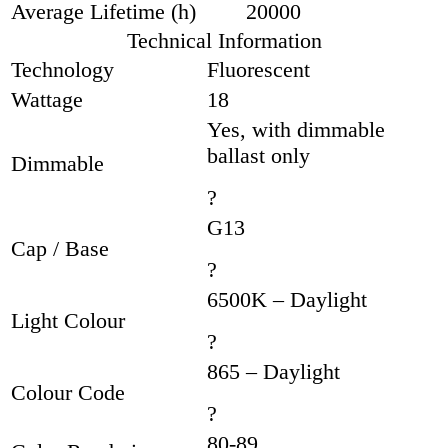
Average Lifetime (h)
20000
Technical Information
Technology
Fluorescent
Wattage
18
Yes, with dimmable
ballast only
Dimmable
?
G13
Cap / Base
?
6500K – Daylight
Light Colour
?
865 – Daylight
Colour Code
?
80-89