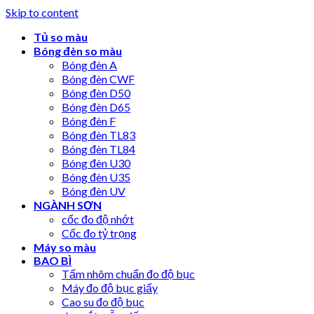
Skip to content
Tủ so màu
Bóng đèn so màu
Bóng đèn A
Bóng đèn CWF
Bóng đèn D50
Bóng đèn D65
Bóng đèn F
Bóng đèn TL83
Bóng đèn TL84
Bóng đèn U30
Bóng đèn U35
Bóng đèn UV
NGÀNH SƠN
cốc đo độ nhớt
Cốc đo tỷ trọng
Máy so màu
BAO BÌ
Tấm nhôm chuẩn đo độ bục
Máy đo độ bục giấy
Cao su đo độ bục