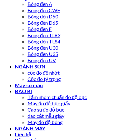
Bóng đèn A
Bóng đèn CWF
Bóng đèn D50
Bóng đèn D65
Bóng đèn F
Bóng đèn TL83
Bóng đèn TL84
Bóng đèn U30
Bóng đèn U35
Bóng đèn UV
NGÀNH SƠN
cốc đo độ nhớt
Cốc đo tỷ trọng
Máy so màu
BAO BÌ
Tấm nhôm chuẩn đo độ bục
Máy đo độ bục giấy
Cao su đo độ bục
dao cắt mẫu giấy
Máy đo độ bóng
NGÀNH MAY
Liên hệ