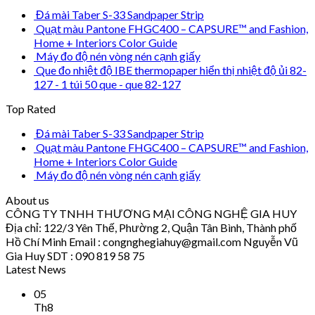
Đá mài Taber S-33 Sandpaper Strip
Quạt màu Pantone FHGC400 – CAPSURE™ and Fashion,
Home + Interiors Color Guide
Máy đo độ nén vòng nén cạnh giấy
Que đo nhiệt độ IBE thermopaper hiển thị nhiệt độ ủi 82-
127 - 1 túi 50 que - que 82-127
Top Rated
Đá mài Taber S-33 Sandpaper Strip
Quạt màu Pantone FHGC400 – CAPSURE™ and Fashion,
Home + Interiors Color Guide
Máy đo độ nén vòng nén cạnh giấy
About us
CÔNG TY TNHH THƯƠNG MẠI CÔNG NGHỆ GIA HUY
Địa chỉ: 122/3 Yên Thế, Phường 2, Quận Tân Bình, Thành phố
Hồ Chí Minh Email : congnghegiahuy@gmail.com Nguyễn Vũ
Gia Huy SDT : 090 819 58 75
Latest News
05
Th8