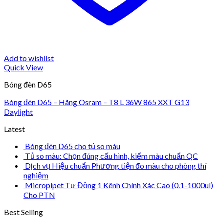
Add to wishlist
Quick View
Bóng đèn D65
Bóng đèn D65 – Hãng Osram – T8 L 36W 865 XXT G13
Daylight
Latest
Bóng đèn D65 cho tủ so màu
Tủ so màu: Chọn đúng cấu hình, kiểm màu chuẩn QC
Dịch vụ Hiệu chuẩn Phương tiện đo màu cho phòng thí
nghiệm
Micropipet Tự Động 1 Kênh Chính Xác Cao (0.1-1000ul)
Cho PTN
Best Selling