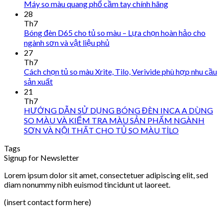
Máy so màu quang phổ cầm tay chính hãng
28
Th7
Bóng đèn D65 cho tủ so màu – Lựa chọn hoàn hảo cho
ngành sơn và vật liệu phủ
27
Th7
Cách chọn tủ so màu Xrite, Tilo, Verivide phù hợp nhu cầu
sản xuất
21
Th7
HƯỚNG DẪN SỬ DỤNG BÓNG ĐÈN INCA A DÙNG
SO MÀU VÀ KIỂM TRA MÀU SẢN PHẨM NGÀNH
SƠN VÀ NỘI THẤT CHO TỦ SO MÀU TİLO
Tags
Signup for Newsletter
Lorem ipsum dolor sit amet, consectetuer adipiscing elit, sed
diam nonummy nibh euismod tincidunt ut laoreet.
(insert contact form here)