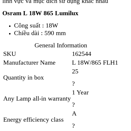
lĩnh vực và mục đích sử dụng khác nhau
Osram L 18W 865 Lumilux
Công suất : 18W
Chiều dài : 590 mm
General Information
SKU
162544
Manufacturer Name
L 18W/865 FLH1
25
Quantity in box
?
1 Year
Any Lamp all-in warranty
?
A
Energy efficiency class
?