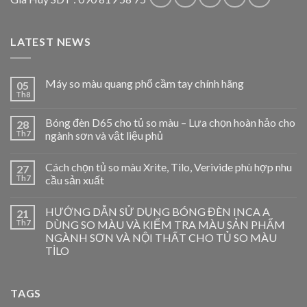
LATEST NEWS
Máy so màu quang phổ cầm tay chính hãng
05
Th8
Bóng đèn D65 cho tủ so màu – Lựa chọn hoàn hảo cho
28
Th7
ngành sơn và vật liệu phủ
Cách chọn tủ so màu Xrite, Tilo, Verivide phù hợp nhu
27
Th7
cầu sản xuất
HƯỚNG DẪN SỬ DỤNG BÓNG ĐÈN INCA A
21
Th7
DÙNG SO MÀU VÀ KIỂM TRA MÀU SẢN PHẨM
NGÀNH SƠN VÀ NỘI THẤT CHO TỦ SO MÀU
TİLO
TAGS