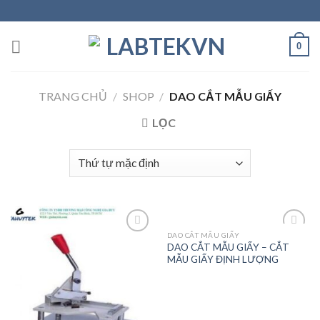
Skip
to
content
0
TRANG CHỦ
/
SHOP
/
DAO CẮT MẪU GIẤY
LỌC
DAO CẮT MẪU GIẤY
DAO CẮT MẪU GIẤY – CẮT
MẪU GIẤY ĐỊNH LƯỢNG
Add to
Add to
wishlist
wishlist