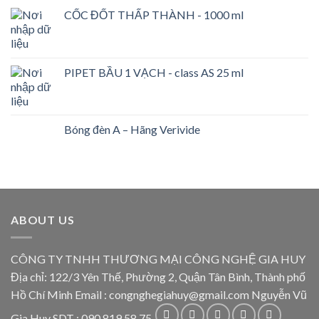
CỐC ĐỐT THẤP THÀNH - 1000 ml
PIPET BẦU 1 VẠCH - class AS 25 ml
Bóng đèn A – Hãng Verivide
ABOUT US
CÔNG TY TNHH THƯƠNG MẠI CÔNG NGHỆ GIA HUY
Địa chỉ: 122/3 Yên Thế, Phường 2, Quận Tân Bình, Thành phố
Hồ Chí Minh Email : congnghegiahuy@gmail.com Nguyễn Vũ
Gia Huy SDT : 090 819 58 75