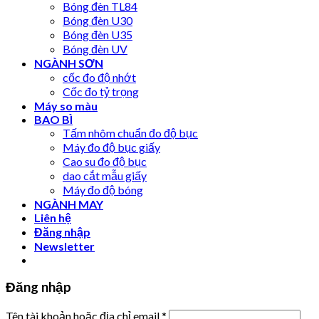
Bóng đèn TL84
Bóng đèn U30
Bóng đèn U35
Bóng đèn UV
NGÀNH SƠN
cốc đo độ nhớt
Cốc đo tỷ trọng
Máy so màu
BAO BÌ
Tấm nhôm chuẩn đo độ bục
Máy đo độ bục giấy
Cao su đo độ bục
dao cắt mẫu giấy
Máy đo độ bóng
NGÀNH MAY
Liên hệ
Đăng nhập
Newsletter
Đăng nhập
Tên tài khoản hoặc địa chỉ email
*