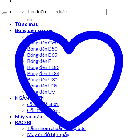
Tìm kiếm:
Tủ so màu
Bóng đèn so màu
Bóng đèn A
Bóng đèn CWF
Bóng đèn D50
Bóng đèn D65
Bóng đèn F
Bóng đèn TL83
Bóng đèn TL84
Bóng đèn U30
Bóng đèn U35
Bóng đèn UV
NGÀNH SƠN
cốc đo độ nhớt
Cốc đo tỷ trọng
Máy so màu
BAO BÌ
Tấm nhôm chuẩn đo độ bục
Máy đo độ bục giấy