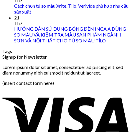
Th7
Cách chọn tủ so màu Xrite, Tilo, Verivide phù hợp nhu cầu
sản xuất
21
Th7
HƯỚNG DẪN SỬ DỤNG BÓNG ĐÈN INCA A DÙNG
SO MÀU VÀ KIỂM TRA MÀU SẢN PHẨM NGÀNH
SƠN VÀ NỘI THẤT CHO TỦ SO MÀU TİLO
Tags
Signup for Newsletter
Lorem ipsum dolor sit amet, consectetuer adipiscing elit, sed
diam nonummy nibh euismod tincidunt ut laoreet.
(insert contact form here)