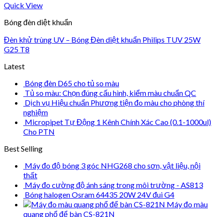
Quick View
Bóng đèn diệt khuẩn
Đèn khử trùng UV – Bóng Đèn diệt khuẩn Philips TUV 25W
G25 T8
Latest
Bóng đèn D65 cho tủ so màu
Tủ so màu: Chọn đúng cấu hình, kiểm màu chuẩn QC
Dịch vụ Hiệu chuẩn Phương tiện đo màu cho phòng thí
nghiệm
Micropipet Tự Động 1 Kênh Chính Xác Cao (0.1-1000ul)
Cho PTN
Best Selling
Máy đo độ bóng 3 góc NHG268 cho sơn, vật liệu, nội
thất
Máy đo cường độ ánh sáng trong môi trường - AS813
Bóng halogen Osram 64435 20W 24V đui G4
Máy đo màu
quang phổ để bàn CS-821N