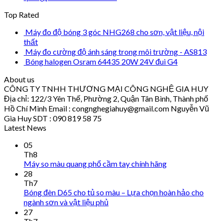
Top Rated
Máy đo độ bóng 3 góc NHG268 cho sơn, vật liệu, nội
thất
Máy đo cường độ ánh sáng trong môi trường - AS813
Bóng halogen Osram 64435 20W 24V đui G4
About us
CÔNG TY TNHH THƯƠNG MẠI CÔNG NGHỆ GIA HUY
Địa chỉ: 122/3 Yên Thế, Phường 2, Quận Tân Bình, Thành phố
Hồ Chí Minh Email : congnghegiahuy@gmail.com Nguyễn Vũ
Gia Huy SDT : 090 819 58 75
Latest News
05
Th8
Máy so màu quang phổ cầm tay chính hãng
28
Th7
Bóng đèn D65 cho tủ so màu – Lựa chọn hoàn hảo cho
ngành sơn và vật liệu phủ
27