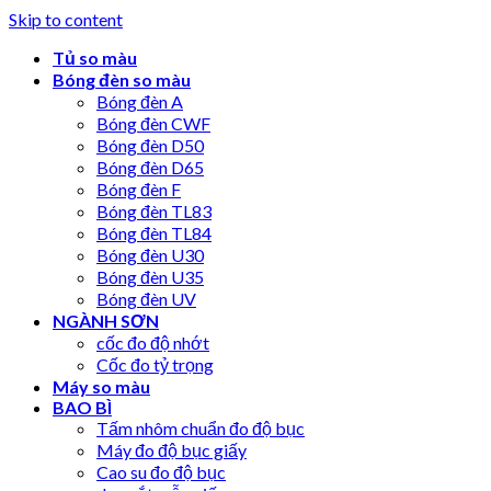
Skip to content
Tủ so màu
Bóng đèn so màu
Bóng đèn A
Bóng đèn CWF
Bóng đèn D50
Bóng đèn D65
Bóng đèn F
Bóng đèn TL83
Bóng đèn TL84
Bóng đèn U30
Bóng đèn U35
Bóng đèn UV
NGÀNH SƠN
cốc đo độ nhớt
Cốc đo tỷ trọng
Máy so màu
BAO BÌ
Tấm nhôm chuẩn đo độ bục
Máy đo độ bục giấy
Cao su đo độ bục