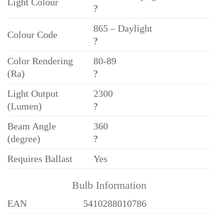
Light Colour
?
865 – Daylight
Colour Code
?
Color Rendering
80-89
(Ra)
?
Light Output
2300
(Lumen)
?
Beam Angle
360
(degree)
?
Requires Ballast
Yes
Bulb Information
EAN
5410288010786