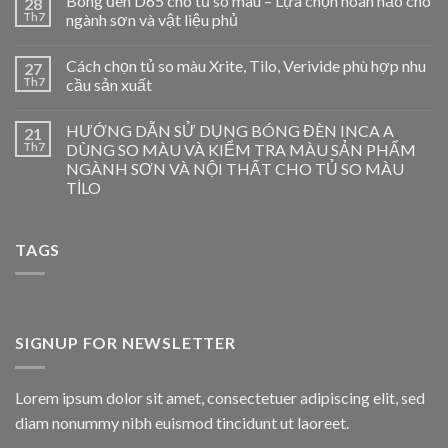
Bóng đèn D65 cho tủ so màu – Lựa chọn hoàn hảo cho
28
Th7
ngành sơn và vật liệu phủ
Cách chọn tủ so màu Xrite, Tilo, Verivide phù hợp nhu
27
Th7
cầu sản xuất
HƯỚNG DẪN SỬ DỤNG BÓNG ĐÈN INCA A
21
Th7
DÙNG SO MÀU VÀ KIỂM TRA MÀU SẢN PHẨM
NGÀNH SƠN VÀ NỘI THẤT CHO TỦ SO MÀU
TİLO
TAGS
SIGNUP FOR NEWSLETTER
Lorem ipsum dolor sit amet, consectetuer adipiscing elit, sed
diam nonummy nibh euismod tincidunt ut laoreet.