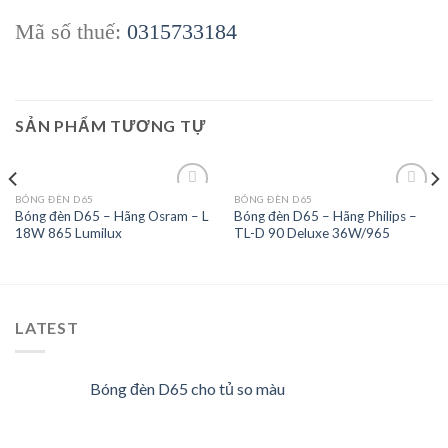
Mã số thuế:
0315733184
SẢN PHẨM TƯƠNG TỰ
BÓNG ĐÈN D65
BÓNG ĐÈN D65
Bóng đèn D65 – Hãng Osram – L
Bóng đèn D65 – Hãng Philips –
18W 865 Lumilux
TL-D 90 Deluxe 36W/965
Add to
Add to
wishlist
wishlist
LATEST
Bóng đèn D65 cho tủ so màu