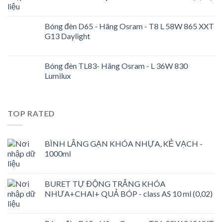
Bóng đèn D65 - Hãng Osram - T8 L 58W 865 XXT
G13 Daylight
Bóng đèn TL83- Hãng Osram - L 36W 830
Lumilux
TOP RATED
BÌNH LẮNG GẠN KHÓA NHỰA, KẺ VẠCH -
1000ml
BURET TỰ ĐỘNG TRẮNG KHÓA
NHƯA+CHAI+ QUẢ BÓP - class AS 10 ml (0,02)