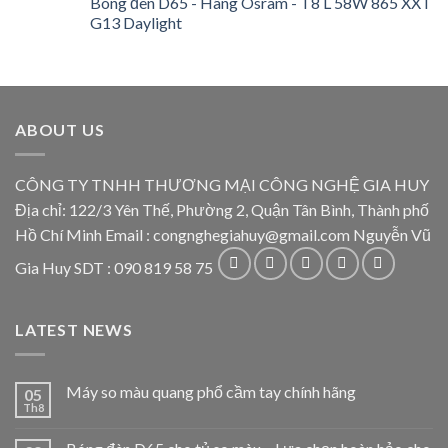
Bóng đèn D65 - Hãng Osram - T8 L 58W 865 XXT
G13 Daylight
ABOUT US
CÔNG TY TNHH THƯƠNG MẠI CÔNG NGHỆ GIA HUY
Địa chỉ: 122/3 Yên Thế, Phường 2, Quận Tân Bình, Thành phố
Hồ Chí Minh Email : congnghegiahuy@gmail.com Nguyễn Vũ
Gia Huy SDT : 090 819 58 75
LATEST NEWS
Máy so màu quang phổ cầm tay chính hãng
05
Th8