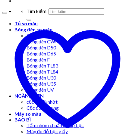
Tìm kiếm:
Tủ so màu
Bóng đèn so màu
Bóng đèn A
Bóng đèn CWF
Bóng đèn D50
Bóng đèn D65
Bóng đèn F
Bóng đèn TL83
Bóng đèn TL84
Bóng đèn U30
Bóng đèn U35
Bóng đèn UV
NGÀNH SƠN
cốc đo độ nhớt
Cốc đo tỷ trọng
Máy so màu
BAO BÌ
Tấm nhôm chuẩn đo độ bục
Máy đo độ bục giấy