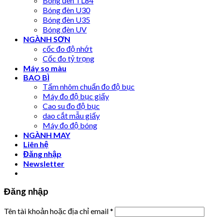
Bóng đèn TL84
Bóng đèn U30
Bóng đèn U35
Bóng đèn UV
NGÀNH SƠN
cốc đo độ nhớt
Cốc đo tỷ trọng
Máy so màu
BAO BÌ
Tấm nhôm chuẩn đo độ bục
Máy đo độ bục giấy
Cao su đo độ bục
dao cắt mẫu giấy
Máy đo độ bóng
NGÀNH MAY
Liên hệ
Đăng nhập
Newsletter
Đăng nhập
Tên tài khoản hoặc địa chỉ email
*