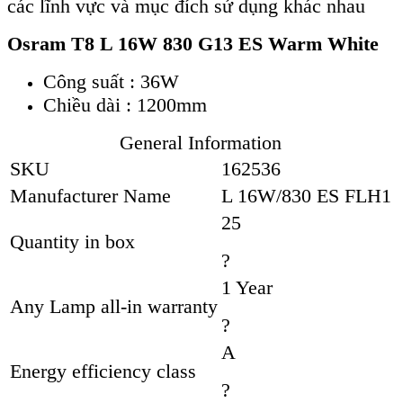
các lĩnh vực và mục đích sử dụng khác nhau
Osram T8 L 16W 830 G13 ES Warm White
Công suất : 36W
Chiều dài : 1200mm
General Information
SKU
162536
Manufacturer Name
L 16W/830 ES FLH1
25
Quantity in box
?
1 Year
Any Lamp all-in warranty
?
A
Energy efficiency class
?