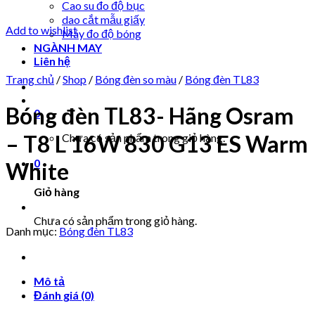
Cao su đo độ bục
dao cắt mẫu giấy
Add to wishlist
Máy đo độ bóng
NGÀNH MAY
Liên hệ
Trang chủ
/
Shop
/
Bóng đèn so màu
/
Bóng đèn TL83
Bóng đèn TL83- Hãng Osram
0
– T8 L 16W 830 G13 ES Warm
Chưa có sản phẩm trong giỏ hàng.
0
White
Giỏ hàng
Chưa có sản phẩm trong giỏ hàng.
Danh mục:
Bóng đèn TL83
Mô tả
Đánh giá (0)