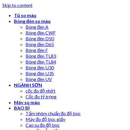
Skip to content
Tủ so màu
Bóng đèn so màu
Bóng đèn A
Bóng đèn CWF
Bóng đèn D50
Bóng đèn D65
Bóng đèn F
Bóng đèn TL83
Bóng đèn TL84
Bóng đèn U30
Bóng đèn U35
Bóng đèn UV
NGÀNH SƠN
cốc đo độ nhớt
Cốc đo tỷ trọng
Máy so màu
BAO BÌ
Tấm nhôm chuẩn đo độ bục
Máy đo độ bục giấy
Cao su đo độ bục