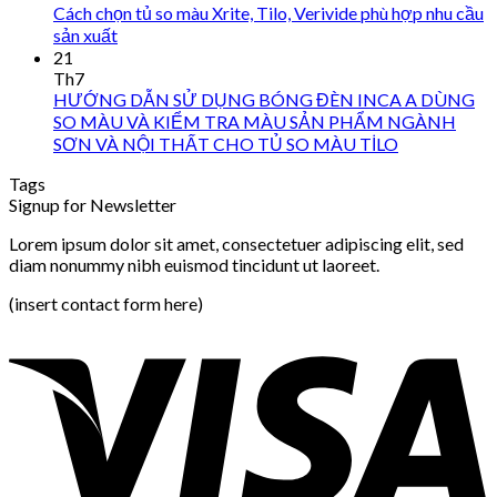
Cách chọn tủ so màu Xrite, Tilo, Verivide phù hợp nhu cầu
sản xuất
21
Th7
HƯỚNG DẪN SỬ DỤNG BÓNG ĐÈN INCA A DÙNG
SO MÀU VÀ KIỂM TRA MÀU SẢN PHẨM NGÀNH
SƠN VÀ NỘI THẤT CHO TỦ SO MÀU TİLO
Tags
Signup for Newsletter
Lorem ipsum dolor sit amet, consectetuer adipiscing elit, sed
diam nonummy nibh euismod tincidunt ut laoreet.
(insert contact form here)