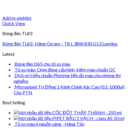
Add to wishlist
Quick View
Bóng đèn TL83
Bóng đèn TL83- Hãng Osram – T8 L 38W 830 G13 Lumilux
Latest
Bóng đèn D65 cho tủ so màu
Tủ so màu: Chọn đúng cấu hình, kiểm màu chuẩn QC
Dịch vụ Hiệu chuẩn Phương tiện đo màu cho phòng thí
nghiệm
Micropipet Tự Động 1 Kênh Chính Xác Cao (0.1-1000ul)
Cho PTN
Best Selling
CỐC ĐỐT THẤP THÀNH - 250 ml
PIPET BẦU 1 VẠCH - class AS 10 ml
Tủ so màu 6 nguồn sáng - Hãng Tilo