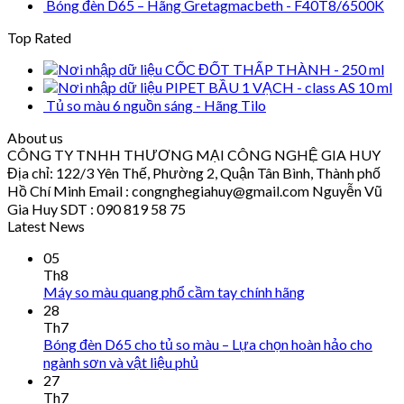
Bóng đèn D65 – Hãng Gretagmacbeth - F40T8/6500K
Top Rated
CỐC ĐỐT THẤP THÀNH - 250 ml
PIPET BẦU 1 VẠCH - class AS 10 ml
Tủ so màu 6 nguồn sáng - Hãng Tilo
About us
CÔNG TY TNHH THƯƠNG MẠI CÔNG NGHỆ GIA HUY
Địa chỉ: 122/3 Yên Thế, Phường 2, Quận Tân Bình, Thành phố
Hồ Chí Minh Email : congnghegiahuy@gmail.com Nguyễn Vũ
Gia Huy SDT : 090 819 58 75
Latest News
05
Th8
Máy so màu quang phổ cầm tay chính hãng
28
Th7
Bóng đèn D65 cho tủ so màu – Lựa chọn hoàn hảo cho
ngành sơn và vật liệu phủ
27
Th7