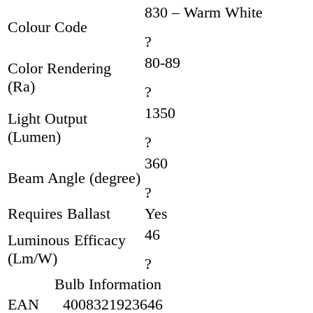
830 – Warm White
Colour Code
?
80-89
Color Rendering
(Ra)
?
1350
Light Output
(Lumen)
?
360
Beam Angle (degree)
?
Requires Ballast
Yes
46
Luminous Efficacy
(Lm/W)
?
Bulb Information
EAN
4008321923646