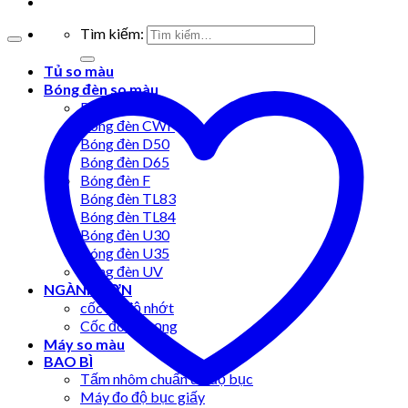
Tìm kiếm:
Tủ so màu
Bóng đèn so màu
Bóng đèn A
Bóng đèn CWF
Bóng đèn D50
Bóng đèn D65
Bóng đèn F
Bóng đèn TL83
Bóng đèn TL84
Bóng đèn U30
Bóng đèn U35
Bóng đèn UV
NGÀNH SƠN
cốc đo độ nhớt
Cốc đo tỷ trọng
Máy so màu
BAO BÌ
Tấm nhôm chuẩn đo độ bục
Máy đo độ bục giấy