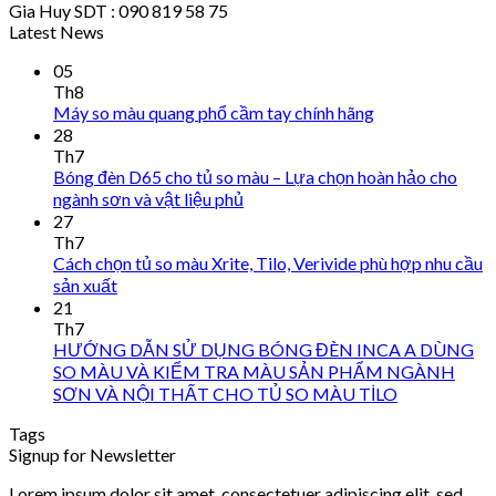
Gia Huy SDT : 090 819 58 75
Latest News
05
Th8
Máy so màu quang phổ cầm tay chính hãng
28
Th7
Bóng đèn D65 cho tủ so màu – Lựa chọn hoàn hảo cho
ngành sơn và vật liệu phủ
27
Th7
Cách chọn tủ so màu Xrite, Tilo, Verivide phù hợp nhu cầu
sản xuất
21
Th7
HƯỚNG DẪN SỬ DỤNG BÓNG ĐÈN INCA A DÙNG
SO MÀU VÀ KIỂM TRA MÀU SẢN PHẨM NGÀNH
SƠN VÀ NỘI THẤT CHO TỦ SO MÀU TİLO
Tags
Signup for Newsletter
Lorem ipsum dolor sit amet, consectetuer adipiscing elit, sed