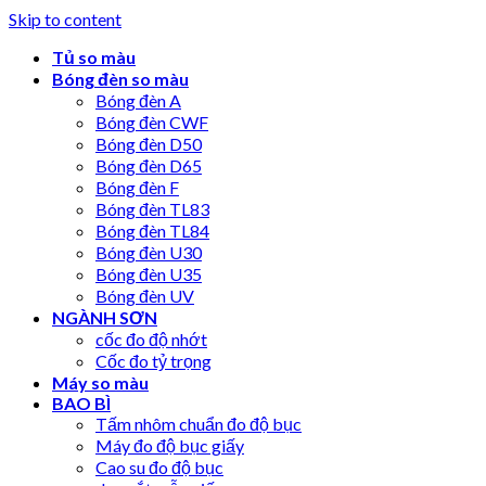
Skip to content
Tủ so màu
Bóng đèn so màu
Bóng đèn A
Bóng đèn CWF
Bóng đèn D50
Bóng đèn D65
Bóng đèn F
Bóng đèn TL83
Bóng đèn TL84
Bóng đèn U30
Bóng đèn U35
Bóng đèn UV
NGÀNH SƠN
cốc đo độ nhớt
Cốc đo tỷ trọng
Máy so màu
BAO BÌ
Tấm nhôm chuẩn đo độ bục
Máy đo độ bục giấy
Cao su đo độ bục