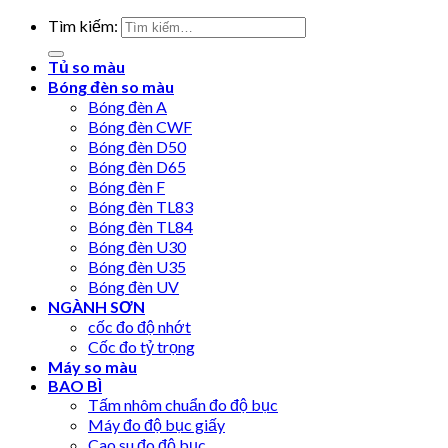
Tìm kiếm:
Tủ so màu
Bóng đèn so màu
Bóng đèn A
Bóng đèn CWF
Bóng đèn D50
Bóng đèn D65
Bóng đèn F
Bóng đèn TL83
Bóng đèn TL84
Bóng đèn U30
Bóng đèn U35
Bóng đèn UV
NGÀNH SƠN
cốc đo độ nhớt
Cốc đo tỷ trọng
Máy so màu
BAO BÌ
Tấm nhôm chuẩn đo độ bục
Máy đo độ bục giấy
Cao su đo độ bục