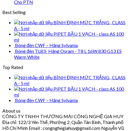
Cho PTN
Best Selling
BÌNH ĐỊNH MỨC TRẮNG , CLASS
A - 5 ml
PIPET BẦU 1 VẠCH - class AS 100
ml
Bóng đèn CWF – Hãng Sylvania
Bóng đèn TL83- Hãng Osram - T8 L 16W 830 G13 ES
Warm White
Top Rated
BÌNH ĐỊNH MỨC TRẮNG , CLASS
A - 5 ml
PIPET BẦU 1 VẠCH - class AS 100
ml
Bóng đèn CWF – Hãng Sylvania
About us
CÔNG TY TNHH THƯƠNG MẠI CÔNG NGHỆ GIA HUY
Địa chỉ: 122/3 Yên Thế, Phường 2, Quận Tân Bình, Thành phố
Hồ Chí Minh Email : congnghegiahuy@gmail.com Nguyễn Vũ