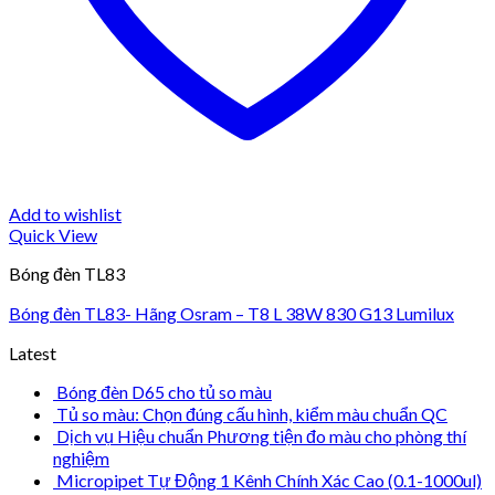
Add to wishlist
Quick View
Bóng đèn TL83
Bóng đèn TL83- Hãng Osram – T8 L 38W 830 G13 Lumilux
Latest
Bóng đèn D65 cho tủ so màu
Tủ so màu: Chọn đúng cấu hình, kiểm màu chuẩn QC
Dịch vụ Hiệu chuẩn Phương tiện đo màu cho phòng thí
nghiệm
Micropipet Tự Động 1 Kênh Chính Xác Cao (0.1-1000ul)