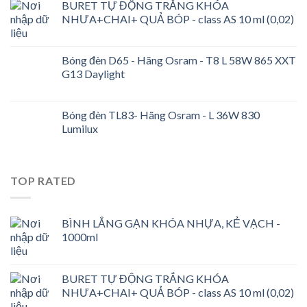
BURET TỰ ĐỘNG TRẮNG KHÓA
NHƯA+CHAI+ QUẢ BÓP - class AS 10 ml (0,02)
Bóng đèn D65 - Hãng Osram - T8 L 58W 865 XXT
G13 Daylight
Bóng đèn TL83- Hãng Osram - L 36W 830
Lumilux
TOP RATED
BÌNH LẮNG GẠN KHÓA NHỰA, KẺ VẠCH -
1000ml
BURET TỰ ĐỘNG TRẮNG KHÓA
NHƯA+CHAI+ QUẢ BÓP - class AS 10 ml (0,02)