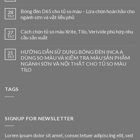
Bóng đèn D65 cho tủ so màu – Lựa chọn hoàn hảo cho
28
Th7
ngành sơn và vật liệu phủ
Cách chọn tủ so màu Xrite, Tilo, Verivide phù hợp nhu
27
Th7
cầu sản xuất
HƯỚNG DẪN SỬ DỤNG BÓNG ĐÈN INCA A
21
Th7
DÙNG SO MÀU VÀ KIỂM TRA MÀU SẢN PHẨM
NGÀNH SƠN VÀ NỘI THẤT CHO TỦ SO MÀU
TİLO
TAGS
SIGNUP FOR NEWSLETTER
Lorem ipsum dolor sit amet, consectetuer adipiscing elit, sed