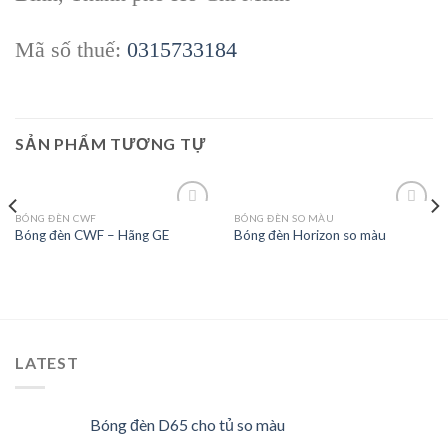
Mã số thuế:
0315733184
SẢN PHẨM TƯƠNG TỰ
BÓNG ĐÈN CWF
BÓNG ĐÈN SO MÀU
Bóng đèn CWF – Hãng GE
Bóng đèn Horizon so màu
Add to
Add to
wishlist
wishlist
LATEST
Bóng đèn D65 cho tủ so màu