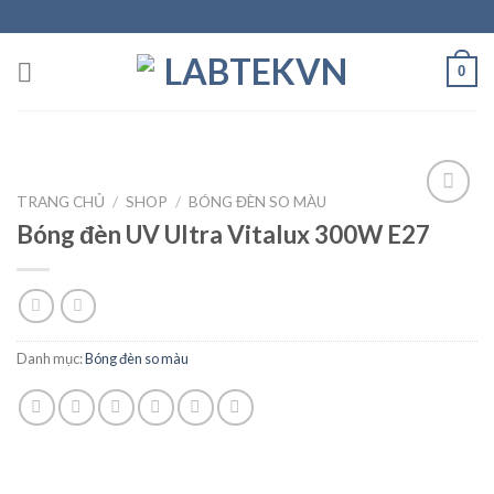
Skip
to
content
0
TRANG CHỦ
/
SHOP
/
BÓNG ĐÈN SO MÀU
Bóng đèn UV Ultra Vitalux 300W E27
Add to
wishlist
Danh mục:
Bóng đèn so màu