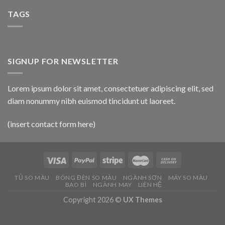
TAGS
SIGNUP FOR NEWSLETTER
Lorem ipsum dolor sit amet, consectetuer adipiscing elit, sed
diam nonummy nibh euismod tincidunt ut laoreet.
(insert contact form here)
TỦ SO MÀU
BÓNG ĐÈN SO MÀU
NGÀNH SƠN
MÁY SO MÀU
BAO BÌ
NGÀNH MAY
LIÊN HỆ
Copyright 2026 ©
UX Themes