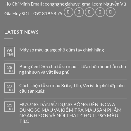
Hồ Chí Minh Email : congnghegiahuy@gmail.com Nguyễn Vũ
Gia Huy SDT : 090 819 58 75
LATEST NEWS
Máy so màu quang phổ cầm tay chính hãng
05
Th8
Bóng đèn D65 cho tủ so màu – Lựa chọn hoàn hảo cho
28
Th7
ngành sơn và vật liệu phủ
Cách chọn tủ so màu Xrite, Tilo, Verivide phù hợp nhu
27
Th7
cầu sản xuất
HƯỚNG DẪN SỬ DỤNG BÓNG ĐÈN INCA A
21
Th7
DÙNG SO MÀU VÀ KIỂM TRA MÀU SẢN PHẨM
NGÀNH SƠN VÀ NỘI THẤT CHO TỦ SO MÀU
TİLO