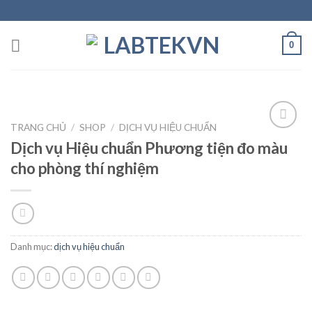
Skip
to
content
0
TRANG CHỦ
/
SHOP
/
DỊCH VỤ HIỆU CHUẨN
Dịch vụ Hiệu chuẩn Phương tiện đo màu
cho phòng thí nghiệm
Add to
wishlist
Danh mục:
dịch vụ hiệu chuẩn