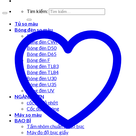
Tìm kiếm:
Tủ so màu
Bóng đèn so màu
Bóng đèn A
Bóng đèn CWF
Bóng đèn D50
Bóng đèn D65
Bóng đèn F
Bóng đèn TL83
Bóng đèn TL84
Bóng đèn U30
Bóng đèn U35
Bóng đèn UV
NGÀNH SƠN
cốc đo độ nhớt
Cốc đo tỷ trọng
Máy so màu
BAO BÌ
Tấm nhôm chuẩn đo độ bục
Máy đo độ bục giấy