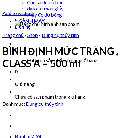
Cao su đo độ bục
dao cắt mẫu giấy
Add to wishlist
Máy đo độ bóng
NGÀNH MAY
Liên hệ
Trang chủ
/
Shop
/
Dụng cụ thủy tinh
BÌNH ĐỊNH MỨC TRẮNG ,
0
CLASS A – 500 ml
Chưa có sản phẩm trong giỏ hàng.
0
Giỏ hàng
Chưa có sản phẩm trong giỏ hàng.
Danh mục:
Dụng cụ thủy tinh
Đánh giá (0)