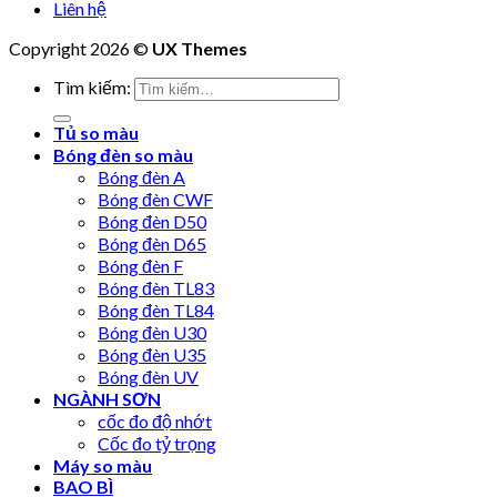
Liên hệ
Copyright 2026 ©
UX Themes
Tìm kiếm:
Tủ so màu
Bóng đèn so màu
Bóng đèn A
Bóng đèn CWF
Bóng đèn D50
Bóng đèn D65
Bóng đèn F
Bóng đèn TL83
Bóng đèn TL84
Bóng đèn U30
Bóng đèn U35
Bóng đèn UV
NGÀNH SƠN
cốc đo độ nhớt
Cốc đo tỷ trọng
Máy so màu
BAO BÌ