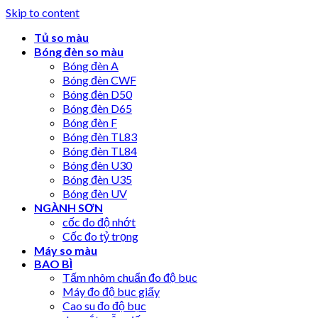
Skip to content
Tủ so màu
Bóng đèn so màu
Bóng đèn A
Bóng đèn CWF
Bóng đèn D50
Bóng đèn D65
Bóng đèn F
Bóng đèn TL83
Bóng đèn TL84
Bóng đèn U30
Bóng đèn U35
Bóng đèn UV
NGÀNH SƠN
cốc đo độ nhớt
Cốc đo tỷ trọng
Máy so màu
BAO BÌ
Tấm nhôm chuẩn đo độ bục
Máy đo độ bục giấy
Cao su đo độ bục