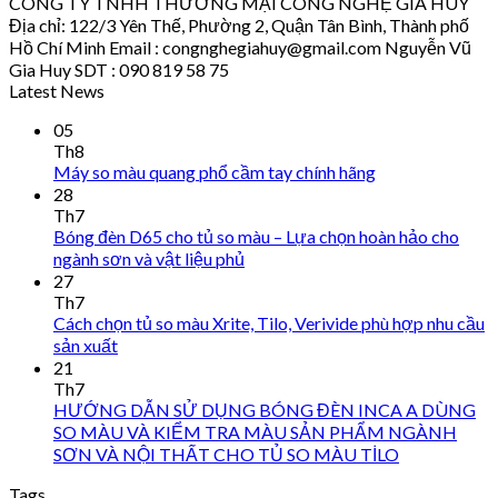
CÔNG TY TNHH THƯƠNG MẠI CÔNG NGHỆ GIA HUY
Địa chỉ: 122/3 Yên Thế, Phường 2, Quận Tân Bình, Thành phố
Hồ Chí Minh Email : congnghegiahuy@gmail.com Nguyễn Vũ
Gia Huy SDT : 090 819 58 75
Latest News
05
Th8
Máy so màu quang phổ cầm tay chính hãng
28
Th7
Bóng đèn D65 cho tủ so màu – Lựa chọn hoàn hảo cho
ngành sơn và vật liệu phủ
27
Th7
Cách chọn tủ so màu Xrite, Tilo, Verivide phù hợp nhu cầu
sản xuất
21
Th7
HƯỚNG DẪN SỬ DỤNG BÓNG ĐÈN INCA A DÙNG
SO MÀU VÀ KIỂM TRA MÀU SẢN PHẨM NGÀNH
SƠN VÀ NỘI THẤT CHO TỦ SO MÀU TİLO
Tags