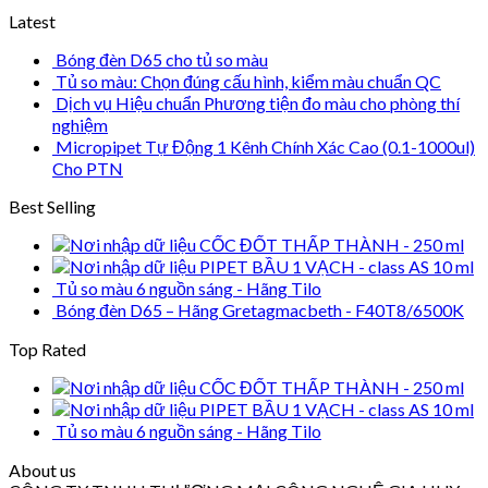
Latest
Bóng đèn D65 cho tủ so màu
Tủ so màu: Chọn đúng cấu hình, kiểm màu chuẩn QC
Dịch vụ Hiệu chuẩn Phương tiện đo màu cho phòng thí
nghiệm
Micropipet Tự Động 1 Kênh Chính Xác Cao (0.1-1000ul)
Cho PTN
Best Selling
CỐC ĐỐT THẤP THÀNH - 250 ml
PIPET BẦU 1 VẠCH - class AS 10 ml
Tủ so màu 6 nguồn sáng - Hãng Tilo
Bóng đèn D65 – Hãng Gretagmacbeth - F40T8/6500K
Top Rated
CỐC ĐỐT THẤP THÀNH - 250 ml
PIPET BẦU 1 VẠCH - class AS 10 ml
Tủ so màu 6 nguồn sáng - Hãng Tilo
About us