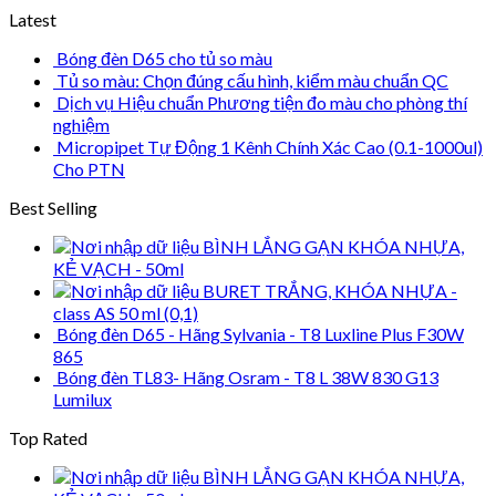
Latest
Bóng đèn D65 cho tủ so màu
Tủ so màu: Chọn đúng cấu hình, kiểm màu chuẩn QC
Dịch vụ Hiệu chuẩn Phương tiện đo màu cho phòng thí
nghiệm
Micropipet Tự Động 1 Kênh Chính Xác Cao (0.1-1000ul)
Cho PTN
Best Selling
BÌNH LẮNG GẠN KHÓA NHỰA,
KẺ VẠCH - 50ml
BURET TRẮNG, KHÓA NHỰA -
class AS 50 ml (0,1)
Bóng đèn D65 - Hãng Sylvania - T8 Luxline Plus F30W
865
Bóng đèn TL83- Hãng Osram - T8 L 38W 830 G13
Lumilux
Top Rated
BÌNH LẮNG GẠN KHÓA NHỰA,