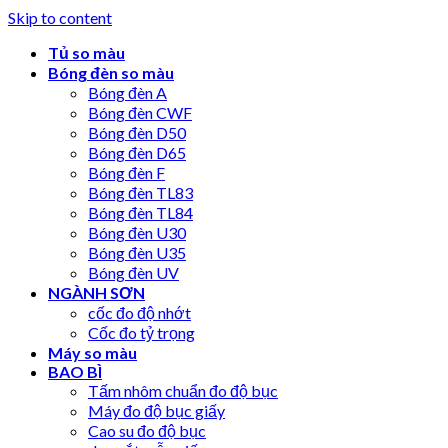
Skip to content
Tủ so màu
Bóng đèn so màu
Bóng đèn A
Bóng đèn CWF
Bóng đèn D50
Bóng đèn D65
Bóng đèn F
Bóng đèn TL83
Bóng đèn TL84
Bóng đèn U30
Bóng đèn U35
Bóng đèn UV
NGÀNH SƠN
cốc đo độ nhớt
Cốc đo tỷ trọng
Máy so màu
BAO BÌ
Tấm nhôm chuẩn đo độ bục
Máy đo độ bục giấy
Cao su đo độ bục