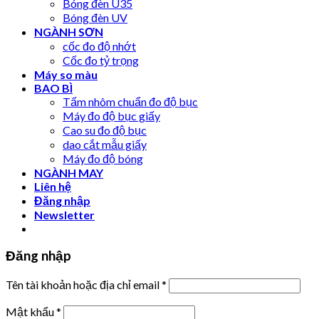
Bóng đèn U35
Bóng đèn UV
NGÀNH SƠN
cốc đo độ nhớt
Cốc đo tỷ trọng
Máy so màu
BAO BÌ
Tấm nhôm chuẩn đo độ bục
Máy đo độ bục giấy
Cao su đo độ bục
dao cắt mẫu giấy
Máy đo độ bóng
NGÀNH MAY
Liên hệ
Đăng nhập
Newsletter
Đăng nhập
Tên tài khoản hoặc địa chỉ email
*
Mật khẩu
*