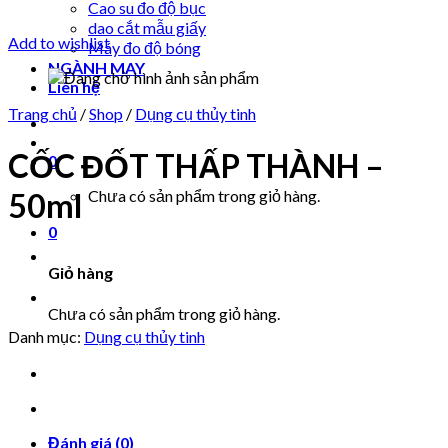
Cao su đo độ bục
dao cắt mẫu giấy
Add to wishlist
Máy đo độ bóng
NGÀNH MAY
Liên hệ
Trang chủ
/
Shop
/
Dụng cụ thủy tinh
CỐC ĐỐT THẤP THÀNH –
0
50ml
Chưa có sản phẩm trong giỏ hàng.
0
Giỏ hàng
Chưa có sản phẩm trong giỏ hàng.
Danh mục:
Dụng cụ thủy tinh
Đánh giá (0)