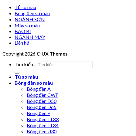
Tủ so màu
Bóng đèn so màu
NGÀNH SƠN
Máy so màu
BAO BÌ
NGÀNH MAY
Liên hệ
Copyright 2026 ©
UX Themes
Tìm kiếm:
Tủ so màu
Bóng đèn so màu
Bóng đèn A
Bóng đèn CWF
Bóng đèn D50
Bóng đèn D65
Bóng đèn F
Bóng đèn TL83
Bóng đèn TL84
Bóng đèn U30