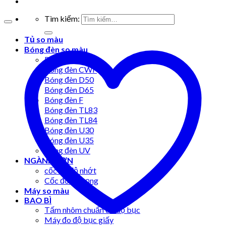
Tìm kiếm:
Tủ so màu
Bóng đèn so màu
Bóng đèn A
Bóng đèn CWF
Bóng đèn D50
Bóng đèn D65
Bóng đèn F
Bóng đèn TL83
Bóng đèn TL84
Bóng đèn U30
Bóng đèn U35
Bóng đèn UV
NGÀNH SƠN
cốc đo độ nhớt
Cốc đo tỷ trọng
Máy so màu
BAO BÌ
Tấm nhôm chuẩn đo độ bục
Máy đo độ bục giấy