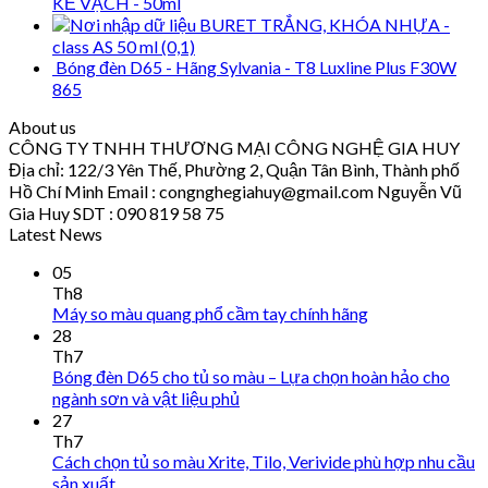
KẺ VẠCH - 50ml
BURET TRẮNG, KHÓA NHỰA -
class AS 50 ml (0,1)
Bóng đèn D65 - Hãng Sylvania - T8 Luxline Plus F30W
865
About us
CÔNG TY TNHH THƯƠNG MẠI CÔNG NGHỆ GIA HUY
Địa chỉ: 122/3 Yên Thế, Phường 2, Quận Tân Bình, Thành phố
Hồ Chí Minh Email : congnghegiahuy@gmail.com Nguyễn Vũ
Gia Huy SDT : 090 819 58 75
Latest News
05
Th8
Máy so màu quang phổ cầm tay chính hãng
28
Th7
Bóng đèn D65 cho tủ so màu – Lựa chọn hoàn hảo cho
ngành sơn và vật liệu phủ
27
Th7
Cách chọn tủ so màu Xrite, Tilo, Verivide phù hợp nhu cầu
sản xuất