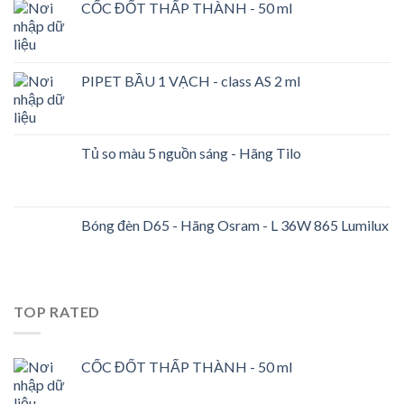
CỐC ĐỐT THẤP THÀNH - 50 ml
PIPET BẦU 1 VẠCH - class AS 2 ml
Tủ so màu 5 nguồn sáng - Hãng Tilo
Bóng đèn D65 - Hãng Osram - L 36W 865 Lumilux
TOP RATED
CỐC ĐỐT THẤP THÀNH - 50 ml