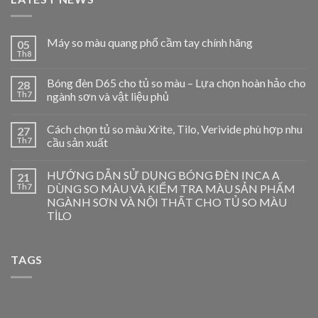
Máy so màu quang phổ cầm tay chính hãng
05
Th8
Bóng đèn D65 cho tủ so màu – Lựa chọn hoàn hảo cho
28
Th7
ngành sơn và vật liệu phủ
Cách chọn tủ so màu Xrite, Tilo, Verivide phù hợp nhu
27
Th7
cầu sản xuất
HƯỚNG DẪN SỬ DỤNG BÓNG ĐÈN INCA A
21
Th7
DÙNG SO MÀU VÀ KIỂM TRA MÀU SẢN PHẨM
NGÀNH SƠN VÀ NỘI THẤT CHO TỦ SO MÀU
TİLO
TAGS