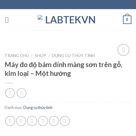
Skip
to
content
0
TRANG CHỦ
/
SHOP
/
DỤNG CỤ THỦY TINH
Máy đo độ bám dính màng sơn trên gỗ,
kim loại – Một hướng
Add to
wishlist
Danh mục:
Dụng cụ thủy tinh