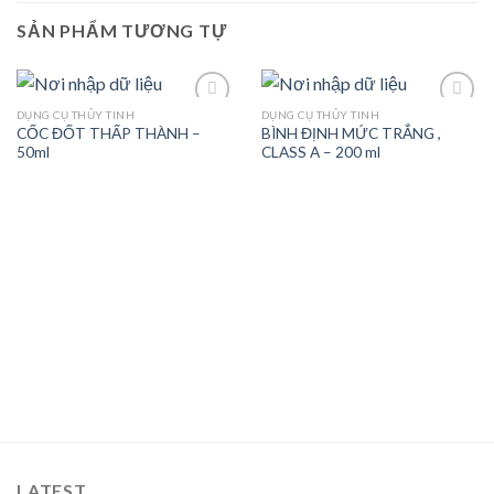
SẢN PHẨM TƯƠNG TỰ
DỤNG CỤ THỦY TINH
DỤNG CỤ THỦY TINH
CỐC ĐỐT THẤP THÀNH –
BÌNH ĐỊNH MỨC TRẮNG ,
50ml
CLASS A – 200 ml
Add to
Add to
wishlist
wishlist
LATEST