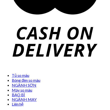
Tủ so màu
Bóng đèn so màu
NGÀNH SƠN
Máy so màu
BAO BÌ
NGÀNH MAY
Liên hệ