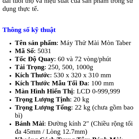
dài tuổi thọ và hiệu suất của sản phẩm trong sử
dụng thực tế.
Thông số kỹ thuật
Tên sản phẩm
: Máy Thử Mài Mòn Taber
Mã Số
: 5031
Tốc Độ Quay
: 60 và 72 vòng/phút
Tải Trọng
: 250, 500, 1000g
Kích Thước
: 530 x 320 x 310 mm
Kích Thước Mẫu Tối Đa
: 100 mm
Màn Hình Hiển Thị
: LCD 0-999,999
Trọng Lượng Tịnh
: 20 kg
Trọng Lượng Tổng
: 22 kg (chưa gồm bao
bì)
Bánh Mài
: Đường kính 2″ (Chiều rộng tối
đa 45mm / Lòng 12.7mm)