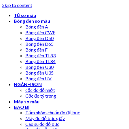
Skip to content
Tủ so màu
Bóng đèn so màu
Bóng đèn A
Bóng đèn CWF
Bóng đèn D50
Bóng đèn D65
Bóng đèn F
Bóng đèn TL83
Bóng đèn TL84
Bóng đèn U30
Bóng đèn U35
Bóng đèn UV
NGÀNH SƠN
cốc đo độ nhớt
Cốc đo tỷ trọng
Máy so màu
BAO BÌ
Tấm nhôm chuẩn đo độ bục
Máy đo độ bục giấy
Cao su đo độ bục