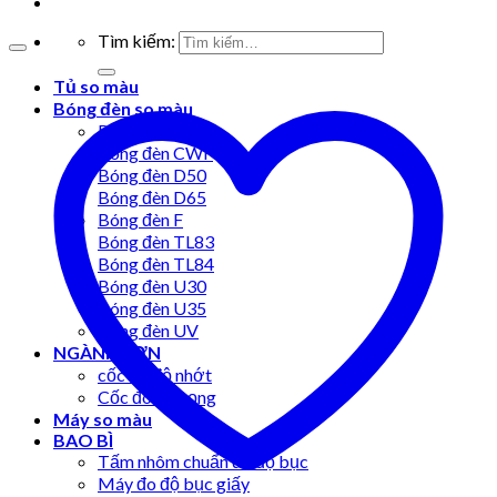
Tìm kiếm:
Tủ so màu
Bóng đèn so màu
Bóng đèn A
Bóng đèn CWF
Bóng đèn D50
Bóng đèn D65
Bóng đèn F
Bóng đèn TL83
Bóng đèn TL84
Bóng đèn U30
Bóng đèn U35
Bóng đèn UV
NGÀNH SƠN
cốc đo độ nhớt
Cốc đo tỷ trọng
Máy so màu
BAO BÌ
Tấm nhôm chuẩn đo độ bục
Máy đo độ bục giấy