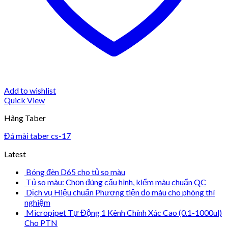
Add to wishlist
Quick View
Hãng Taber
Đá mài taber cs-17
Latest
Bóng đèn D65 cho tủ so màu
Tủ so màu: Chọn đúng cấu hình, kiểm màu chuẩn QC
Dịch vụ Hiệu chuẩn Phương tiện đo màu cho phòng thí
nghiệm
Micropipet Tự Động 1 Kênh Chính Xác Cao (0.1-1000ul)
Cho PTN