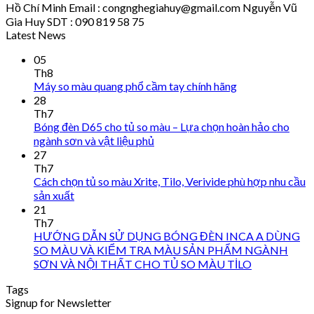
Hồ Chí Minh Email : congnghegiahuy@gmail.com Nguyễn Vũ
Gia Huy SDT : 090 819 58 75
Latest News
05
Th8
Máy so màu quang phổ cầm tay chính hãng
28
Th7
Bóng đèn D65 cho tủ so màu – Lựa chọn hoàn hảo cho
ngành sơn và vật liệu phủ
27
Th7
Cách chọn tủ so màu Xrite, Tilo, Verivide phù hợp nhu cầu
sản xuất
21
Th7
HƯỚNG DẪN SỬ DỤNG BÓNG ĐÈN INCA A DÙNG
SO MÀU VÀ KIỂM TRA MÀU SẢN PHẨM NGÀNH
SƠN VÀ NỘI THẤT CHO TỦ SO MÀU TİLO
Tags
Signup for Newsletter