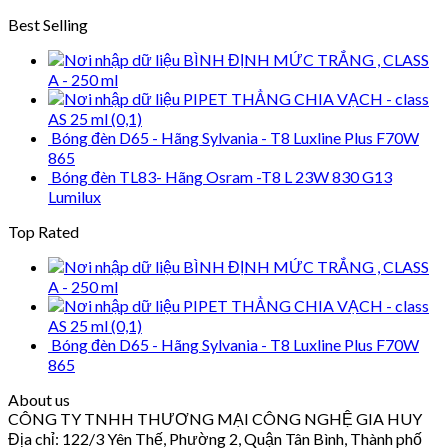
Best Selling
BÌNH ĐỊNH MỨC TRẮNG , CLASS
A - 250 ml
PIPET THẲNG CHIA VẠCH - class
AS 25 ml (0,1)
Bóng đèn D65 - Hãng Sylvania - T8 Luxline Plus F70W
865
Bóng đèn TL83- Hãng Osram -T8 L 23W 830 G13
Lumilux
Top Rated
BÌNH ĐỊNH MỨC TRẮNG , CLASS
A - 250 ml
PIPET THẲNG CHIA VẠCH - class
AS 25 ml (0,1)
Bóng đèn D65 - Hãng Sylvania - T8 Luxline Plus F70W
865
About us
CÔNG TY TNHH THƯƠNG MẠI CÔNG NGHỆ GIA HUY
Địa chỉ: 122/3 Yên Thế, Phường 2, Quận Tân Bình, Thành phố