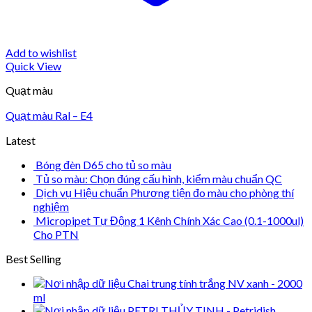
Add to wishlist
Quick View
Quạt màu
Quạt màu Ral – E4
Latest
Bóng đèn D65 cho tủ so màu
Tủ so màu: Chọn đúng cấu hình, kiểm màu chuẩn QC
Dịch vụ Hiệu chuẩn Phương tiện đo màu cho phòng thí
nghiệm
Micropipet Tự Động 1 Kênh Chính Xác Cao (0.1-1000ul)
Cho PTN
Best Selling
Chai trung tính trắng NV xanh - 2000
ml
PETRI THỦY TINH - Petridish