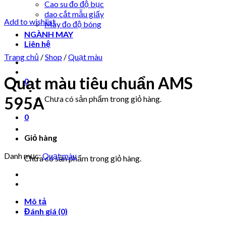
Cao su đo độ bục
dao cắt mẫu giấy
Add to wishlist
Máy đo độ bóng
NGÀNH MAY
Liên hệ
Trang chủ
/
Shop
/
Quạt màu
Quạt màu tiêu chuẩn AMS
0
595A
Chưa có sản phẩm trong giỏ hàng.
0
Giỏ hàng
Danh mục:
Quạt màu
Chưa có sản phẩm trong giỏ hàng.
Mô tả
Đánh giá (0)