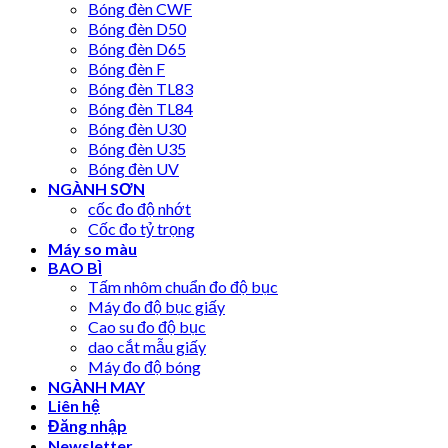
Bóng đèn CWF
Bóng đèn D50
Bóng đèn D65
Bóng đèn F
Bóng đèn TL83
Bóng đèn TL84
Bóng đèn U30
Bóng đèn U35
Bóng đèn UV
NGÀNH SƠN
cốc đo độ nhớt
Cốc đo tỷ trọng
Máy so màu
BAO BÌ
Tấm nhôm chuẩn đo độ bục
Máy đo độ bục giấy
Cao su đo độ bục
dao cắt mẫu giấy
Máy đo độ bóng
NGÀNH MAY
Liên hệ
Đăng nhập
Newsletter