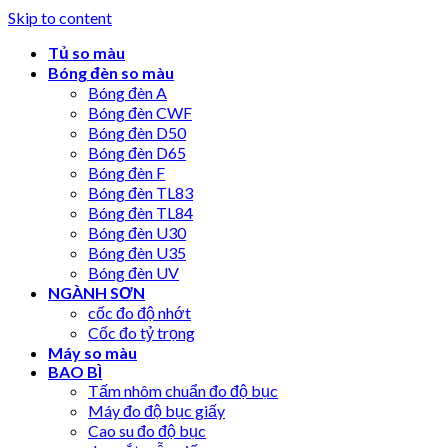
Skip to content
Tủ so màu
Bóng đèn so màu
Bóng đèn A
Bóng đèn CWF
Bóng đèn D50
Bóng đèn D65
Bóng đèn F
Bóng đèn TL83
Bóng đèn TL84
Bóng đèn U30
Bóng đèn U35
Bóng đèn UV
NGÀNH SƠN
cốc đo độ nhớt
Cốc đo tỷ trọng
Máy so màu
BAO BÌ
Tấm nhôm chuẩn đo độ bục
Máy đo độ bục giấy
Cao su đo độ bục