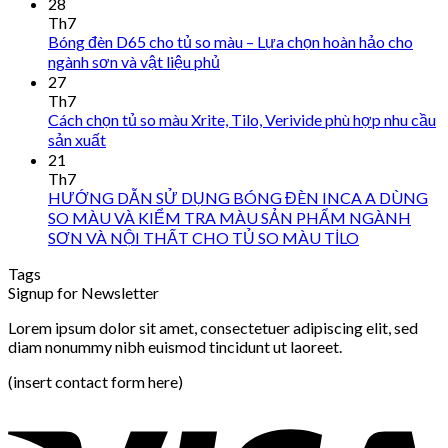
28
Th7
Bóng đèn D65 cho tủ so màu – Lựa chọn hoàn hảo cho
ngành sơn và vật liệu phủ
27
Th7
Cách chọn tủ so màu Xrite, Tilo, Verivide phù hợp nhu cầu
sản xuất
21
Th7
HƯỚNG DẪN SỬ DỤNG BÓNG ĐÈN INCA A DÙNG
SO MÀU VÀ KIỂM TRA MÀU SẢN PHẨM NGÀNH
SƠN VÀ NỘI THẤT CHO TỦ SO MÀU TİLO
Tags
Signup for Newsletter
Lorem ipsum dolor sit amet, consectetuer adipiscing elit, sed
diam nonummy nibh euismod tincidunt ut laoreet.
(insert contact form here)