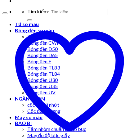
Tìm kiếm:
Tủ so màu
Bóng đèn so màu
Bóng đèn A
Bóng đèn CWF
Bóng đèn D50
Bóng đèn D65
Bóng đèn F
Bóng đèn TL83
Bóng đèn TL84
Bóng đèn U30
Bóng đèn U35
Bóng đèn UV
NGÀNH SƠN
cốc đo độ nhớt
Cốc đo tỷ trọng
Máy so màu
BAO BÌ
Tấm nhôm chuẩn đo độ bục
Máy đo độ bục giấy