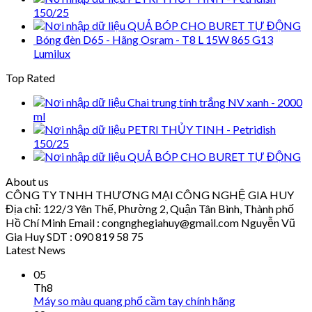
150/25
QUẢ BÓP CHO BURET TỰ ĐỘNG
Bóng đèn D65 - Hãng Osram - T8 L 15W 865 G13
Lumilux
Top Rated
Chai trung tính trắng NV xanh - 2000
ml
PETRI THỦY TINH - Petridish
150/25
QUẢ BÓP CHO BURET TỰ ĐỘNG
About us
CÔNG TY TNHH THƯƠNG MẠI CÔNG NGHỆ GIA HUY
Địa chỉ: 122/3 Yên Thế, Phường 2, Quận Tân Bình, Thành phố
Hồ Chí Minh Email : congnghegiahuy@gmail.com Nguyễn Vũ
Gia Huy SDT : 090 819 58 75
Latest News
05
Th8
Máy so màu quang phổ cầm tay chính hãng