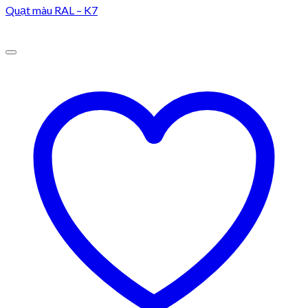
Quạt màu RAL – K7