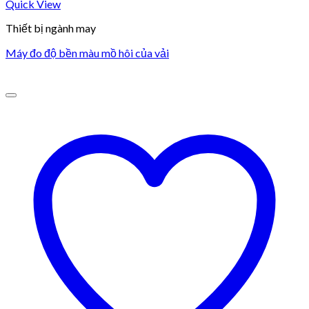
Quick View
Thiết bị ngành may
Máy đo độ bền màu mồ hôi của vải