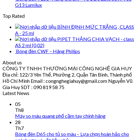
G13 Lumilux
Top Rated
BÌNH ĐỊNH MỨC TRẮNG , CLASS
A - 25 ml
PIPET THẲNG CHIA VẠCH - class
AS 2 ml (0,02)
Bóng đèn CWF – Hãng Philips
About us
CÔNG TY TNHH THƯƠNG MẠI CÔNG NGHỆ GIA HUY
Địa chỉ: 122/3 Yên Thế, Phường 2, Quận Tân Bình, Thành phố
Hồ Chí Minh Email : congnghegiahuy@gmail.com Nguyễn Vũ
Gia Huy SDT : 090 819 58 75
Latest News
05
Th8
Máy so màu quang phổ cầm tay chính hãng
28
Th7
Bóng đèn D65 cho tủ so màu – Lựa chọn hoàn hảo cho