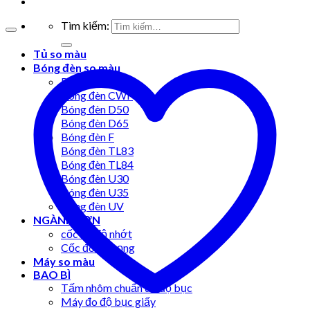
Tìm kiếm:
Tủ so màu
Bóng đèn so màu
Bóng đèn A
Bóng đèn CWF
Bóng đèn D50
Bóng đèn D65
Bóng đèn F
Bóng đèn TL83
Bóng đèn TL84
Bóng đèn U30
Bóng đèn U35
Bóng đèn UV
NGÀNH SƠN
cốc đo độ nhớt
Cốc đo tỷ trọng
Máy so màu
BAO BÌ
Tấm nhôm chuẩn đo độ bục
Máy đo độ bục giấy