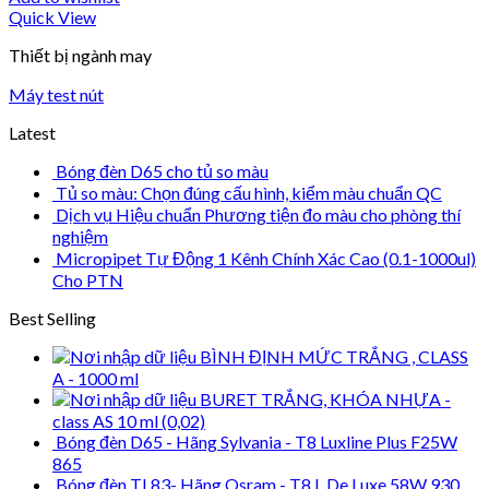
Quick View
Thiết bị ngành may
Máy test nút
Latest
Bóng đèn D65 cho tủ so màu
Tủ so màu: Chọn đúng cấu hình, kiểm màu chuẩn QC
Dịch vụ Hiệu chuẩn Phương tiện đo màu cho phòng thí
nghiệm
Micropipet Tự Động 1 Kênh Chính Xác Cao (0.1-1000ul)
Cho PTN
Best Selling
BÌNH ĐỊNH MỨC TRẮNG , CLASS
A - 1000 ml
BURET TRẮNG, KHÓA NHỰA -
class AS 10 ml (0,02)
Bóng đèn D65 - Hãng Sylvania - T8 Luxline Plus F25W
865
Bóng đèn TL83- Hãng Osram - T8 L De Luxe 58W 930