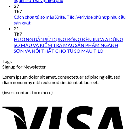
ngành sơn và vật liệu phủ
27
Th7
Cách chọn tủ so màu Xrite, Tilo, Verivide phù hợp nhu cầu
sản xuất
21
Th7
HƯỚNG DẪN SỬ DỤNG BÓNG ĐÈN INCA A DÙNG
SO MÀU VÀ KIỂM TRA MÀU SẢN PHẨM NGÀNH
SƠN VÀ NỘI THẤT CHO TỦ SO MÀU TİLO
Tags
Signup for Newsletter
Lorem ipsum dolor sit amet, consectetuer adipiscing elit, sed
diam nonummy nibh euismod tincidunt ut laoreet.
(insert contact form here)