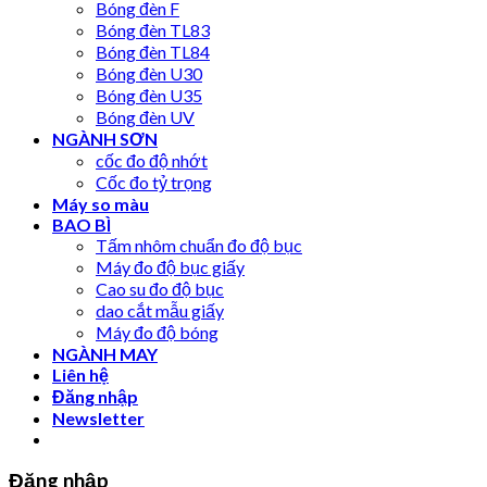
Bóng đèn F
Bóng đèn TL83
Bóng đèn TL84
Bóng đèn U30
Bóng đèn U35
Bóng đèn UV
NGÀNH SƠN
cốc đo độ nhớt
Cốc đo tỷ trọng
Máy so màu
BAO BÌ
Tấm nhôm chuẩn đo độ bục
Máy đo độ bục giấy
Cao su đo độ bục
dao cắt mẫu giấy
Máy đo độ bóng
NGÀNH MAY
Liên hệ
Đăng nhập
Newsletter
Đăng nhập