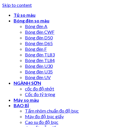
Skip to content
Tủ so màu
Bóng đèn so màu
Bóng đèn A
Bóng đèn CWF
Bóng đèn D50
Bóng đèn D65
Bóng đèn F
Bóng đèn TL83
Bóng đèn TL84
Bóng đèn U30
Bóng đèn U35
Bóng đèn UV
NGÀNH SƠN
cốc đo độ nhớt
Cốc đo tỷ trọng
Máy so màu
BAO BÌ
Tấm nhôm chuẩn đo độ bục
Máy đo độ bục giấy
Cao su đo độ bục