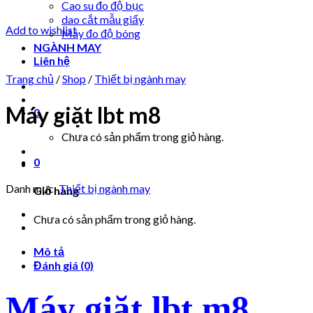
Cao su đo độ bục
dao cắt mẫu giấy
Add to wishlist
Máy đo độ bóng
NGÀNH MAY
Liên hệ
Trang chủ
/
Shop
/
Thiết bị ngành may
Máy giặt lbt m8
0
Chưa có sản phẩm trong giỏ hàng.
0
Danh mục:
Thiết bị ngành may
Giỏ hàng
Chưa có sản phẩm trong giỏ hàng.
Mô tả
Đánh giá (0)
Máy giặt lbt m8