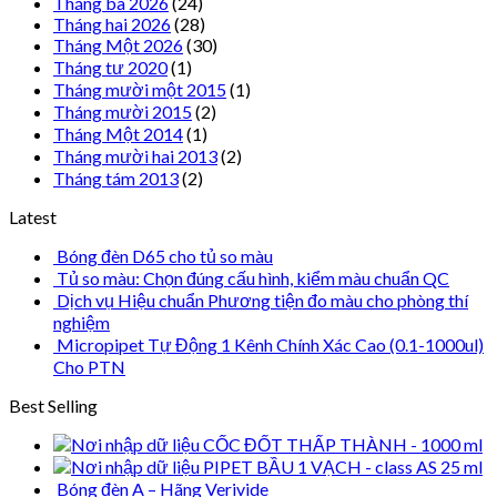
Tháng ba 2026
(24)
Tháng hai 2026
(28)
Tháng Một 2026
(30)
Tháng tư 2020
(1)
Tháng mười một 2015
(1)
Tháng mười 2015
(2)
Tháng Một 2014
(1)
Tháng mười hai 2013
(2)
Tháng tám 2013
(2)
Latest
Bóng đèn D65 cho tủ so màu
Tủ so màu: Chọn đúng cấu hình, kiểm màu chuẩn QC
Dịch vụ Hiệu chuẩn Phương tiện đo màu cho phòng thí
nghiệm
Micropipet Tự Động 1 Kênh Chính Xác Cao (0.1-1000ul)
Cho PTN
Best Selling
CỐC ĐỐT THẤP THÀNH - 1000 ml
PIPET BẦU 1 VẠCH - class AS 25 ml
Bóng đèn A – Hãng Verivide