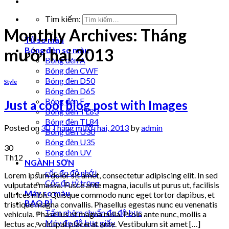
Tìm kiếm:
Monthly Archives:
Tháng
Tủ so màu
mười hai 2013
Bóng đèn so màu
Bóng đèn A
Bóng đèn CWF
Bóng đèn D50
Style
Bóng đèn D65
Bóng đèn F
Just a cool blog post with Images
Bóng đèn TL83
Bóng đèn TL84
Posted on
30 Tháng mười hai, 2013
by
admin
Bóng đèn U30
Bóng đèn U35
30
Bóng đèn UV
Th12
NGÀNH SƠN
cốc đo độ nhớt
Lorem ipsum dolor sit amet, consectetur adipiscing elit. In sed
Cốc đo tỷ trọng
vulputate massa. Fusce ante magna, iaculis ut purus ut, facilisis
Máy so màu
ultrices nibh. Quisque commodo nunc eget tortor dapibus, et
BAO BÌ
tristique magna convallis. Phasellus egestas nunc eu venenatis
Tấm nhôm chuẩn đo độ bục
vehicula. Phasellus et magna nulla. Proin ante nunc, mollis a
Máy đo độ bục giấy
lectus ac, volutpat placerat ante. Vestibulum sit amet […]