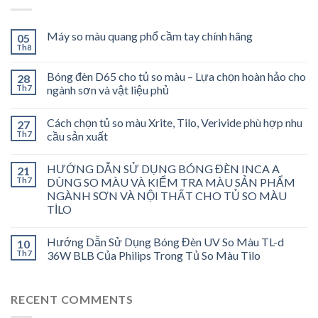
Máy so màu quang phổ cầm tay chính hãng
05
Th8
Bóng đèn D65 cho tủ so màu – Lựa chọn hoàn hảo cho
28
Th7
ngành sơn và vật liệu phủ
Cách chọn tủ so màu Xrite, Tilo, Verivide phù hợp nhu
27
Th7
cầu sản xuất
HƯỚNG DẪN SỬ DỤNG BÓNG ĐÈN INCA A
21
Th7
DÙNG SO MÀU VÀ KIỂM TRA MÀU SẢN PHẨM
NGÀNH SƠN VÀ NỘI THẤT CHO TỦ SO MÀU
TİLO
Hướng Dẫn Sử Dụng Bóng Đèn UV So Màu TL-d
10
Th7
36W BLB Của Philips Trong Tủ So Màu Tilo
RECENT COMMENTS