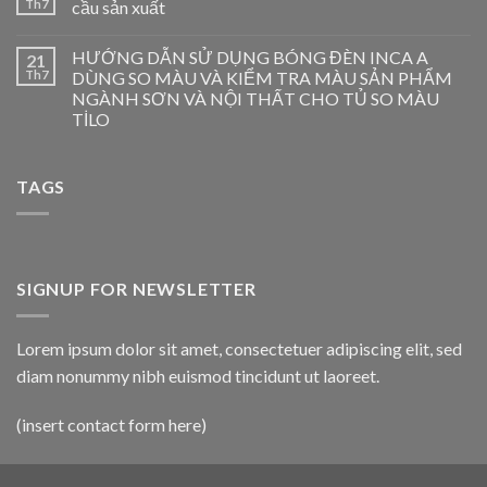
Th7
cầu sản xuất
HƯỚNG DẪN SỬ DỤNG BÓNG ĐÈN INCA A
21
Th7
DÙNG SO MÀU VÀ KIỂM TRA MÀU SẢN PHẨM
NGÀNH SƠN VÀ NỘI THẤT CHO TỦ SO MÀU
TİLO
TAGS
SIGNUP FOR NEWSLETTER
Lorem ipsum dolor sit amet, consectetuer adipiscing elit, sed
diam nonummy nibh euismod tincidunt ut laoreet.
(insert contact form here)