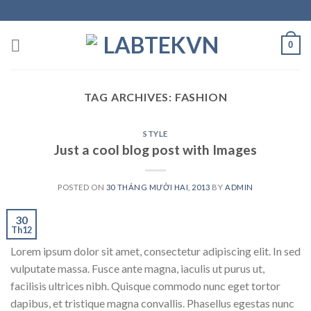
Skip
to
content
0
TAG ARCHIVES:
FASHION
STYLE
Just a cool blog post with Images
POSTED ON
30 THÁNG MƯỜI HAI, 2013
BY
ADMIN
30
Th12
Lorem ipsum dolor sit amet, consectetur adipiscing elit. In sed
vulputate massa. Fusce ante magna, iaculis ut purus ut,
facilisis ultrices nibh. Quisque commodo nunc eget tortor
dapibus, et tristique magna convallis. Phasellus egestas nunc