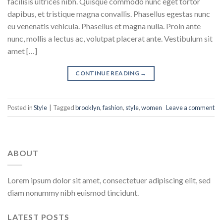
facilisis ultrices nibh. Quisque commodo nunc eget tortor
dapibus, et tristique magna convallis. Phasellus egestas nunc
eu venenatis vehicula. Phasellus et magna nulla. Proin ante
nunc, mollis a lectus ac, volutpat placerat ante. Vestibulum sit
amet […]
CONTINUE READING
→
Posted in
Style
|
Tagged
brooklyn
,
fashion
,
style
,
women
Leave a comment
ABOUT
Lorem ipsum dolor sit amet, consectetuer adipiscing elit, sed
diam nonummy nibh euismod tincidunt.
LATEST POSTS