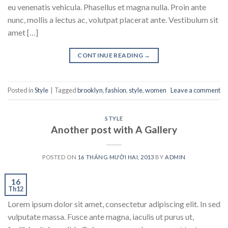
eu venenatis vehicula. Phasellus et magna nulla. Proin ante
nunc, mollis a lectus ac, volutpat placerat ante. Vestibulum sit
amet […]
CONTINUE READING
→
Posted in
Style
|
Tagged
brooklyn
,
fashion
,
style
,
women
Leave a comment
STYLE
Another post with A Gallery
POSTED ON
16 THÁNG MƯỜI HAI, 2013
BY
ADMIN
16
Th12
Lorem ipsum dolor sit amet, consectetur adipiscing elit. In sed
vulputate massa. Fusce ante magna, iaculis ut purus ut,