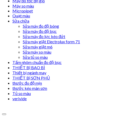
Máy đo tốc độ gió
Máy so màu
Micropipet
Quạt màu
Sửa chữa
Sửa máy đo độ bóng
Sửa máy đo độ bục
Sửa máy đo lực kéo đứt
Sửa máy giặt Electrolux form 71
Sửa máy giặt m6
Sửa máy so màu
Sửa tủ so màu
Tấm nhôm chuẩn đo độ bục
THIẾT BỊ BAO BÌ
Thiết bị ngành may
THIẾT BỊ SƠN PHỦ
thước đo độ mịn
thước kéo màn sơn
Tủ so màu
verivide