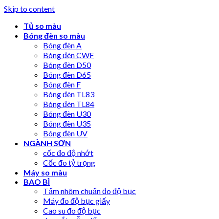
Skip to content
Tủ so màu
Bóng đèn so màu
Bóng đèn A
Bóng đèn CWF
Bóng đèn D50
Bóng đèn D65
Bóng đèn F
Bóng đèn TL83
Bóng đèn TL84
Bóng đèn U30
Bóng đèn U35
Bóng đèn UV
NGÀNH SƠN
cốc đo độ nhớt
Cốc đo tỷ trọng
Máy so màu
BAO BÌ
Tấm nhôm chuẩn đo độ bục
Máy đo độ bục giấy
Cao su đo độ bục