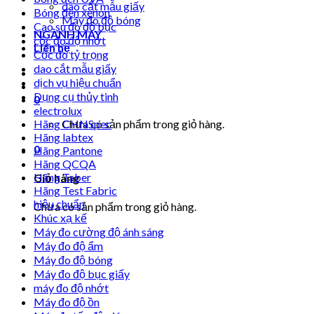
dao cắt mẫu giấy
Bóng đèn xenon
Máy đo độ bóng
Cao su đo độ bục
NGÀNH MAY
cốc đo độ nhớt
Liên hệ
Cốc đo tỷ trọng
dao cắt mẫu giấy
dịch vụ hiệu chuẩn
Dụng cụ thủy tinh
0
electrolux
Hãng CHNSpec
Chưa có sản phẩm trong giỏ hàng.
Hãng labtex
0
Hãng Pantone
Hãng QCQA
Hãng Taber
Giỏ hàng
Hãng Test Fabric
hiệu chuẩn
Chưa có sản phẩm trong giỏ hàng.
Khúc xạ kế
Máy đo cường độ ánh sáng
Máy đo độ ẩm
Máy đo độ bóng
Máy đo độ bục giấy
máy đo độ nhớt
Máy đo độ ồn