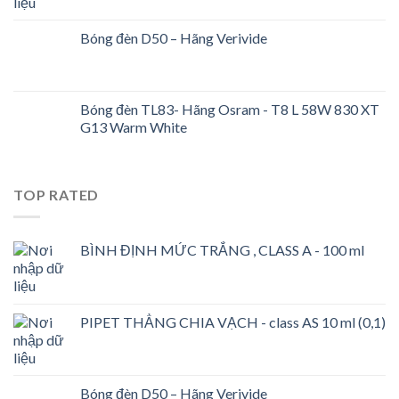
Bóng đèn D50 – Hãng Verivide
Bóng đèn TL83- Hãng Osram - T8 L 58W 830 XT
G13 Warm White
TOP RATED
BÌNH ĐỊNH MỨC TRẮNG , CLASS A - 100 ml
PIPET THẲNG CHIA VẠCH - class AS 10 ml (0,1)
Bóng đèn D50 – Hãng Verivide