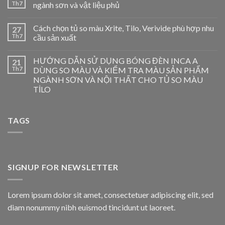
Th7
ngành sơn và vật liệu phủ
Cách chọn tủ so màu Xrite, Tilo, Verivide phù hợp nhu
27
Th7
cầu sản xuất
HƯỚNG DẪN SỬ DỤNG BÓNG ĐÈN INCA A
21
Th7
DÙNG SO MÀU VÀ KIỂM TRA MÀU SẢN PHẨM
NGÀNH SƠN VÀ NỘI THẤT CHO TỦ SO MÀU
TİLO
TAGS
SIGNUP FOR NEWSLETTER
Lorem ipsum dolor sit amet, consectetuer adipiscing elit, sed
diam nonummy nibh euismod tincidunt ut laoreet.