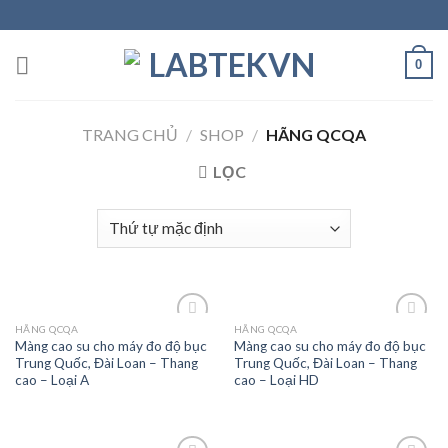
Skip
to
content
0
TRANG CHỦ
/
SHOP
/
HÃNG QCQA
LỌC
HÃNG QCQA
HÃNG QCQA
Màng cao su cho máy đo độ bục
Màng cao su cho máy đo độ bục
Trung Quốc, Đài Loan – Thang
Trung Quốc, Đài Loan – Thang
Add to
Add to
cao – Loại A
cao – Loại HD
wishlist
wishlist