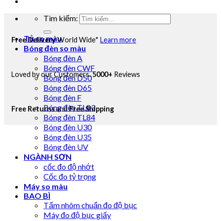
Tìm kiếm:
Tủ so màu
Free Delivery
World Wide*
Learn more
Bóng đèn so màu
Bóng đèn A
Bóng đèn CWF
Loved by our Customers.
5000+
Reviews
Bóng đèn D50
Bóng đèn D65
Bóng đèn F
Bóng đèn TL83
Free Returns
and
Free Shipping
Bóng đèn TL84
Bóng đèn U30
Bóng đèn U35
Bóng đèn UV
NGÀNH SƠN
cốc đo độ nhớt
Cốc đo tỷ trọng
Máy so màu
BAO BÌ
Tấm nhôm chuẩn đo độ bục
Máy đo độ bục giấy