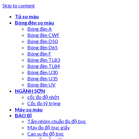
Skip to content
Tủ so màu
Bóng đèn so màu
Bóng đèn A
Bóng đèn CWF
Bóng đèn D50
Bóng đèn D65
Bóng đèn F
Bóng đèn TL83
Bóng đèn TL84
Bóng đèn U30
Bóng đèn U35
Bóng đèn UV
NGÀNH SƠN
cốc đo độ nhớt
Cốc đo tỷ trọng
Máy so màu
BAO BÌ
Tấm nhôm chuẩn đo độ bục
Máy đo độ bục giấy
Cao su đo độ bục