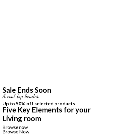
Sale Ends Soon
A cool Top header
Up to
50% off
selected products
Five Key Elements for your
Living room
Browse now
Browse Now