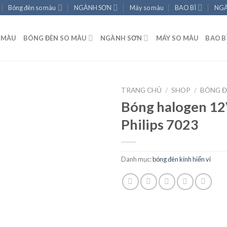
Bóng đèn so màu
NGÀNH SƠN
Máy so màu
BAO BÌ
NGÀ
 MÀU
BÓNG ĐÈN SO MÀU
NGÀNH SƠN
MÁY SO MÀU
BAO B
TRANG CHỦ
/
SHOP
/
BÓNG Đ
Bóng halogen 1
Philips 7023
Add to
wishlist
Danh mục:
bóng đèn kính hiển vi