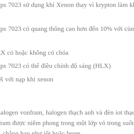
ps 7023 sử dụng khí Xenon thay vì krypton làm
s 7023 có quang thông cao hơn đến 10% với cùng
X có hoặc không có chóa
s 7023 có thể điều chỉnh độ sáng (HLX)
R với nạp khí xenon
alogen vonfram, halogen thạch anh và đèn iot thạ
ram được niêm phong trong một lớp vỏ trong suốt
, chẳng hạn như iốt hoặc brom.