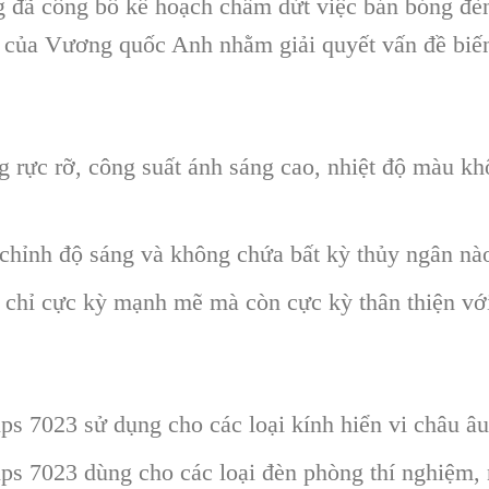
đã công bố kế hoạch chấm dứt việc bán bóng đèn
n của Vương quốc Anh nhằm giải quyết vấn đề biến
 rực rỡ, công suất ánh sáng cao, nhiệt độ màu kh
 chỉnh độ sáng và không chứa bất kỳ thủy ngân nà
chỉ cực kỳ mạnh mẽ mà còn cực kỳ thân thiện với
 7023 sử dụng cho các loại kính hiển vi châu â
s 7023 dùng cho các loại đèn phòng thí nghiệm,