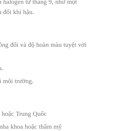
 halogen từ tháng 9, như một
 đổi khí hậu.
ông đổi và độ hoàn màu tuyệt vời
o.
 môi trường.
u hoặc Trung Quốc
 nha khoa hoặc thẩm mỹ