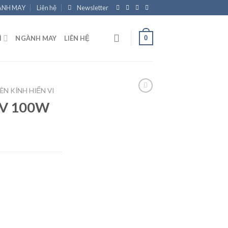
NH MAY
Liên hệ
Newsletter
0
Ì
NGÀNH MAY
LIÊN HỆ
ÈN KÍNH HIỂN VI
2V 100W