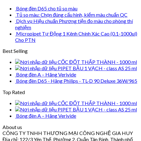
Bóng đèn D65 cho tủ so màu
Tủ so màu: Chọn đúng cấu hình, kiểm màu chuẩn QC
Dịch vụ Hiệu chuẩn Phương tiện đo màu cho phòng thí
nghiệm
Micropipet Tự Động 1 Kênh Chính Xác Cao (0.1-1000ul)
Cho PTN
Best Selling
CỐC ĐỐT THẤP THÀNH - 1000 ml
PIPET BẦU 1 VẠCH - class AS 25 ml
Bóng đèn A – Hãng Verivide
Bóng đèn D65 - Hãng Philips - TL-D 90 Deluxe 36W/965
Top Rated
CỐC ĐỐT THẤP THÀNH - 1000 ml
PIPET BẦU 1 VẠCH - class AS 25 ml
Bóng đèn A – Hãng Verivide
About us
CÔNG TY TNHH THƯƠNG MẠI CÔNG NGHỆ GIA HUY
Địa chỉ: 122/3 Yên Thế, Phường 2, Quận Tân Bình, Thành phố