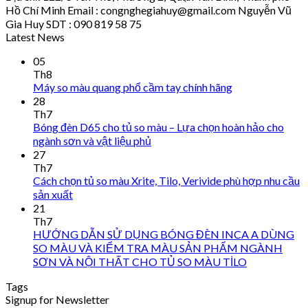
Hồ Chí Minh Email : congnghegiahuy@gmail.com Nguyễn Vũ
Gia Huy SDT : 090 819 58 75
Latest News
05
Th8
Máy so màu quang phổ cầm tay chính hãng
28
Th7
Bóng đèn D65 cho tủ so màu – Lựa chọn hoàn hảo cho
ngành sơn và vật liệu phủ
27
Th7
Cách chọn tủ so màu Xrite, Tilo, Verivide phù hợp nhu cầu
sản xuất
21
Th7
HƯỚNG DẪN SỬ DỤNG BÓNG ĐÈN INCA A DÙNG
SO MÀU VÀ KIỂM TRA MÀU SẢN PHẨM NGÀNH
SƠN VÀ NỘI THẤT CHO TỦ SO MÀU TİLO
Tags
Signup for Newsletter