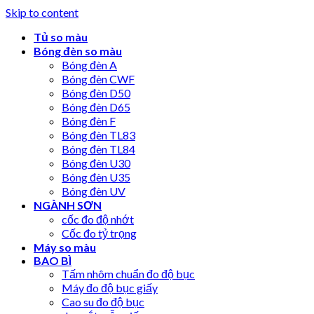
Skip to content
Tủ so màu
Bóng đèn so màu
Bóng đèn A
Bóng đèn CWF
Bóng đèn D50
Bóng đèn D65
Bóng đèn F
Bóng đèn TL83
Bóng đèn TL84
Bóng đèn U30
Bóng đèn U35
Bóng đèn UV
NGÀNH SƠN
cốc đo độ nhớt
Cốc đo tỷ trọng
Máy so màu
BAO BÌ
Tấm nhôm chuẩn đo độ bục
Máy đo độ bục giấy
Cao su đo độ bục