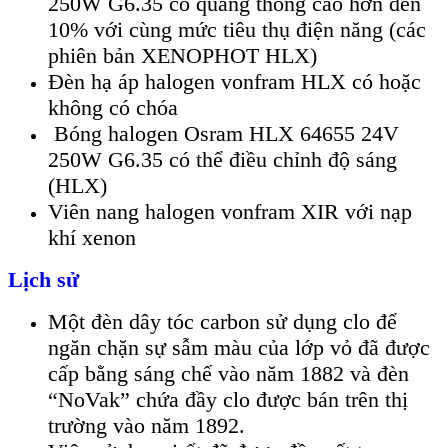
250W G6.35 có quang thông cao hơn đến
10% với cùng mức tiêu thụ điện năng (các
phiên bản XENOPHOT HLX)
Đèn hạ áp halogen vonfram HLX có hoặc
không có chóa
Bóng halogen Osram HLX 64655 24V
250W G6.35 có thể điều chỉnh độ sáng
(HLX)
Viên nang halogen vonfram XIR với nạp
khí xenon
Lịch sử
Một đèn dây tóc carbon sử dụng clo để
ngăn chặn sự sẫm màu của lớp vỏ đã được
cấp bằng sáng chế vào năm 1882 và đèn
“NoVak” chứa đầy clo được bán trên thị
trường vào năm 1892.