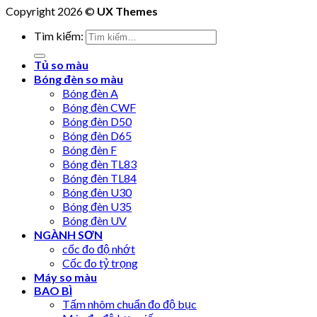
Copyright 2026 ©
UX Themes
Tìm kiếm:
Tủ so màu
Bóng đèn so màu
Bóng đèn A
Bóng đèn CWF
Bóng đèn D50
Bóng đèn D65
Bóng đèn F
Bóng đèn TL83
Bóng đèn TL84
Bóng đèn U30
Bóng đèn U35
Bóng đèn UV
NGÀNH SƠN
cốc đo độ nhớt
Cốc đo tỷ trọng
Máy so màu
BAO BÌ
Tấm nhôm chuẩn đo độ bục