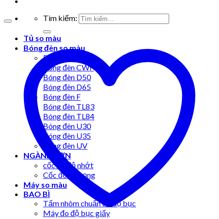
Tìm kiếm:
Tủ so màu
Bóng đèn so màu
Bóng đèn A
Bóng đèn CWF
Bóng đèn D50
Bóng đèn D65
Bóng đèn F
Bóng đèn TL83
Bóng đèn TL84
Bóng đèn U30
Bóng đèn U35
Bóng đèn UV
NGÀNH SƠN
cốc đo độ nhớt
Cốc đo tỷ trọng
Máy so màu
BAO BÌ
Tấm nhôm chuẩn đo độ bục
Máy đo độ bục giấy