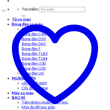
Tìm kiếm:
Tủ so màu
Bóng đèn so màu
Bóng đèn A
Bóng đèn CWF
Bóng đèn D50
Bóng đèn D65
Bóng đèn F
Bóng đèn TL83
Bóng đèn TL84
Bóng đèn U30
Bóng đèn U35
Bóng đèn UV
NGÀNH SƠN
cốc đo độ nhớt
Cốc đo tỷ trọng
Máy so màu
BAO BÌ
Tấm nhôm chuẩn đo độ bục
Máy đo độ bục giấy