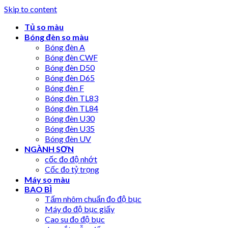
Skip to content
Tủ so màu
Bóng đèn so màu
Bóng đèn A
Bóng đèn CWF
Bóng đèn D50
Bóng đèn D65
Bóng đèn F
Bóng đèn TL83
Bóng đèn TL84
Bóng đèn U30
Bóng đèn U35
Bóng đèn UV
NGÀNH SƠN
cốc đo độ nhớt
Cốc đo tỷ trọng
Máy so màu
BAO BÌ
Tấm nhôm chuẩn đo độ bục
Máy đo độ bục giấy
Cao su đo độ bục