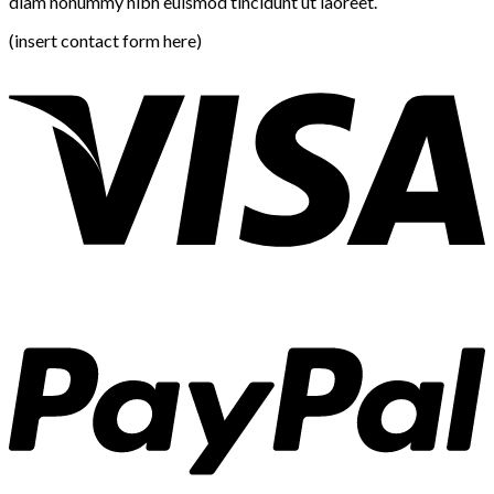
diam nonummy nibh euismod tincidunt ut laoreet.
(insert contact form here)