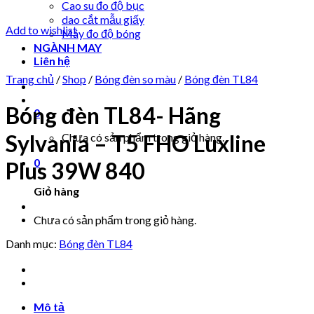
Cao su đo độ bục
dao cắt mẫu giấy
Add to wishlist
Máy đo độ bóng
NGÀNH MAY
Liên hệ
Trang chủ
/
Shop
/
Bóng đèn so màu
/
Bóng đèn TL84
Bóng đèn TL84- Hãng
0
Sylvania – T5 FHO Luxline
Chưa có sản phẩm trong giỏ hàng.
0
Plus 39W 840
Giỏ hàng
Chưa có sản phẩm trong giỏ hàng.
Danh mục:
Bóng đèn TL84
Mô tả