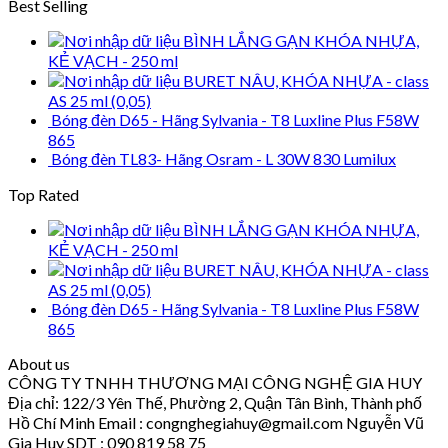
Best Selling
BÌNH LẮNG GẠN KHÓA NHỰA,
KẺ VẠCH - 250 ml
BURET NÂU, KHÓA NHỰA - class
AS 25 ml (0,05)
Bóng đèn D65 - Hãng Sylvania - T8 Luxline Plus F58W
865
Bóng đèn TL83- Hãng Osram - L 30W 830 Lumilux
Top Rated
BÌNH LẮNG GẠN KHÓA NHỰA,
KẺ VẠCH - 250 ml
BURET NÂU, KHÓA NHỰA - class
AS 25 ml (0,05)
Bóng đèn D65 - Hãng Sylvania - T8 Luxline Plus F58W
865
About us
CÔNG TY TNHH THƯƠNG MẠI CÔNG NGHỆ GIA HUY
Địa chỉ: 122/3 Yên Thế, Phường 2, Quận Tân Bình, Thành phố
Hồ Chí Minh Email : congnghegiahuy@gmail.com Nguyễn Vũ
Gia Huy SDT : 090 819 58 75