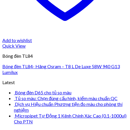
Add to wishlist
Quick View
Bóng đèn TL84
Bóng đèn TL84- Hãng Osram – T8 L De Luxe 58W 940 G13
Lumilux
Latest
Bóng đèn D65 cho tủ so màu
Tủ so màu: Chọn đúng cấu hình, kiểm màu chuẩn QC
Dịch vụ Hiệu chuẩn Phương tiện đo màu cho phòng thí
nghiệm
Micropipet Tự Động 1 Kênh Chính Xác Cao (0.1-1000ul)
Cho PTN