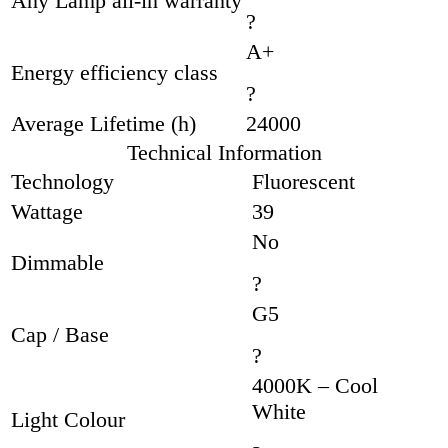
Any Lamp all-in warranty
?
A+
Energy efficiency class
?
Average Lifetime (h)
24000
Technical Information
Technology
Fluorescent
Wattage
39
No
Dimmable
?
G5
Cap / Base
?
4000K – Cool
White
Light Colour