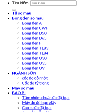
Tìm kiếm:
Tủ so màu
Bóng đèn so màu
Bóng đèn A
Bóng đèn CWF
Bóng đèn D50
Bóng đèn D65
Bóng đèn F
Bóng đèn TL83
Bóng đèn TL84
Bóng đèn U30
Bóng đèn U35
Bóng đèn UV
NGÀNH SƠN
cốc đo độ nhớt
Cốc đo tỷ trọng
Máy so màu
BAO BÌ
Tấm nhôm chuẩn đo độ bục
Máy đo độ bục giấy
Cao su đo độ bục