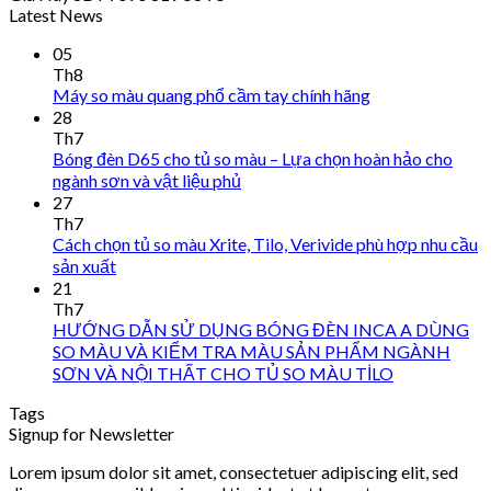
Latest News
05
Th8
Máy so màu quang phổ cầm tay chính hãng
28
Th7
Bóng đèn D65 cho tủ so màu – Lựa chọn hoàn hảo cho
ngành sơn và vật liệu phủ
27
Th7
Cách chọn tủ so màu Xrite, Tilo, Verivide phù hợp nhu cầu
sản xuất
21
Th7
HƯỚNG DẪN SỬ DỤNG BÓNG ĐÈN INCA A DÙNG
SO MÀU VÀ KIỂM TRA MÀU SẢN PHẨM NGÀNH
SƠN VÀ NỘI THẤT CHO TỦ SO MÀU TİLO
Tags
Signup for Newsletter
Lorem ipsum dolor sit amet, consectetuer adipiscing elit, sed