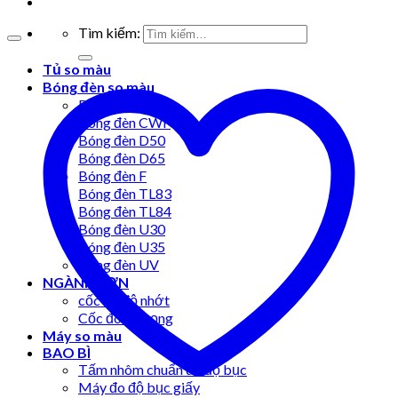
Tìm kiếm:
Tủ so màu
Bóng đèn so màu
Bóng đèn A
Bóng đèn CWF
Bóng đèn D50
Bóng đèn D65
Bóng đèn F
Bóng đèn TL83
Bóng đèn TL84
Bóng đèn U30
Bóng đèn U35
Bóng đèn UV
NGÀNH SƠN
cốc đo độ nhớt
Cốc đo tỷ trọng
Máy so màu
BAO BÌ
Tấm nhôm chuẩn đo độ bục
Máy đo độ bục giấy