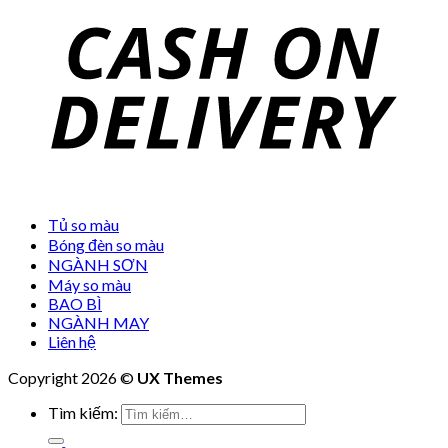
Tủ so màu
Bóng đèn so màu
NGÀNH SƠN
Máy so màu
BAO BÌ
NGÀNH MAY
Liên hệ
Copyright 2026 ©
UX Themes
Tìm kiếm: