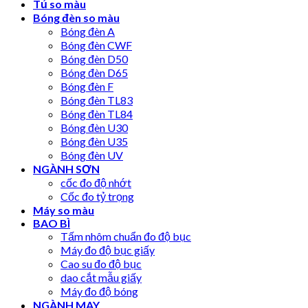
Tủ so màu
Bóng đèn so màu
Bóng đèn A
Bóng đèn CWF
Bóng đèn D50
Bóng đèn D65
Bóng đèn F
Bóng đèn TL83
Bóng đèn TL84
Bóng đèn U30
Bóng đèn U35
Bóng đèn UV
NGÀNH SƠN
cốc đo độ nhớt
Cốc đo tỷ trọng
Máy so màu
BAO BÌ
Tấm nhôm chuẩn đo độ bục
Máy đo độ bục giấy
Cao su đo độ bục
dao cắt mẫu giấy
Máy đo độ bóng
NGÀNH MAY