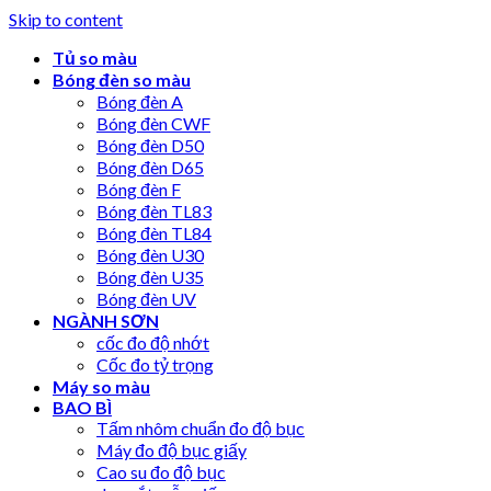
Skip to content
Tủ so màu
Bóng đèn so màu
Bóng đèn A
Bóng đèn CWF
Bóng đèn D50
Bóng đèn D65
Bóng đèn F
Bóng đèn TL83
Bóng đèn TL84
Bóng đèn U30
Bóng đèn U35
Bóng đèn UV
NGÀNH SƠN
cốc đo độ nhớt
Cốc đo tỷ trọng
Máy so màu
BAO BÌ
Tấm nhôm chuẩn đo độ bục
Máy đo độ bục giấy
Cao su đo độ bục