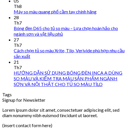
05
Th8
Máy so màu quang phổ cầm tay chính hãng
28
Th7
Bóng đèn D65 cho tủ so màu – Lựa chọn hoàn hảo cho
ngành sơn và vật liệu phủ
27
Th7
Cách chọn tủ so màu Xrite, Tilo, Verivide phù hợp nhu cầu
sản xuất
21
Th7
HƯỚNG DẪN SỬ DỤNG BÓNG ĐÈN INCA A DÙNG
SO MÀU VÀ KIỂM TRA MÀU SẢN PHẨM NGÀNH
SƠN VÀ NỘI THẤT CHO TỦ SO MÀU TİLO
Tags
Signup for Newsletter
Lorem ipsum dolor sit amet, consectetuer adipiscing elit, sed
diam nonummy nibh euismod tincidunt ut laoreet.
(insert contact form here)