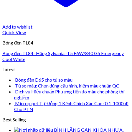
Add to wishlist
Quick View
Bóng đèn TL84
Bóng đèn TL84- Hãng Sylvania -T5 F6W/840 G5 Emergency
Cool White
Latest
Bóng đèn D65 cho tủ so màu
Tủ so màu: Chọn đúng cấu hình, kiểm màu chuẩn QC
Dịch vụ Hiệu chuẩn Phương tiện đo màu cho phòng thí
nghiệm
Micropipet Tự Động 1 Kênh Chính Xác Cao (0.1-1000ul)
Cho PTN
Best Selling
BÌNH LẮNG GẠN KHÓA NHỰA,