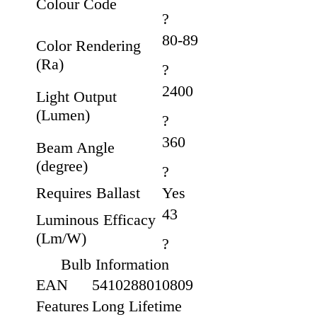
Colour Code
?
80-89
Color Rendering
(Ra)
?
2400
Light Output
(Lumen)
?
360
Beam Angle
(degree)
?
Requires Ballast
Yes
43
Luminous Efficacy
(Lm/W)
?
Bulb Information
EAN
5410288010809
Features
Long Lifetime