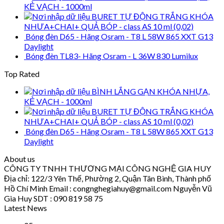
KẺ VẠCH - 1000ml
BURET TỰ ĐỘNG TRẮNG KHÓA
NHƯA+CHAI+ QUẢ BÓP - class AS 10 ml (0,02)
Bóng đèn D65 - Hãng Osram - T8 L 58W 865 XXT G13
Daylight
Bóng đèn TL83- Hãng Osram - L 36W 830 Lumilux
Top Rated
BÌNH LẮNG GẠN KHÓA NHỰA,
KẺ VẠCH - 1000ml
BURET TỰ ĐỘNG TRẮNG KHÓA
NHƯA+CHAI+ QUẢ BÓP - class AS 10 ml (0,02)
Bóng đèn D65 - Hãng Osram - T8 L 58W 865 XXT G13
Daylight
About us
CÔNG TY TNHH THƯƠNG MẠI CÔNG NGHỆ GIA HUY
Địa chỉ: 122/3 Yên Thế, Phường 2, Quận Tân Bình, Thành phố
Hồ Chí Minh Email : congnghegiahuy@gmail.com Nguyễn Vũ
Gia Huy SDT : 090 819 58 75
Latest News