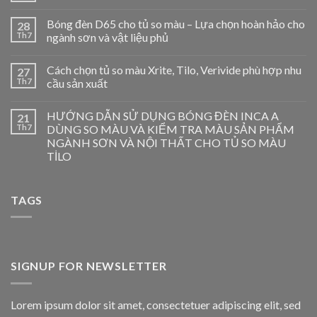
Bóng đèn D65 cho tủ so màu – Lựa chọn hoàn hảo cho
28
Th7
ngành sơn và vật liệu phủ
Cách chọn tủ so màu Xrite, Tilo, Verivide phù hợp nhu
27
Th7
cầu sản xuất
HƯỚNG DẪN SỬ DỤNG BÓNG ĐÈN INCA A
21
Th7
DÙNG SO MÀU VÀ KIỂM TRA MÀU SẢN PHẨM
NGÀNH SƠN VÀ NỘI THẤT CHO TỦ SO MÀU
TİLO
TAGS
SIGNUP FOR NEWSLETTER
Lorem ipsum dolor sit amet, consectetuer adipiscing elit, sed