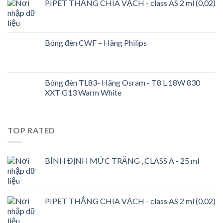
PIPET THẲNG CHIA VẠCH - class AS 2 ml (0,02)
Bóng đèn CWF – Hãng Philips
Bóng đèn TL83- Hãng Osram - T8 L 18W 830
XXT G13 Warm White
TOP RATED
BÌNH ĐỊNH MỨC TRẮNG , CLASS A - 25 ml
PIPET THẲNG CHIA VẠCH - class AS 2 ml (0,02)