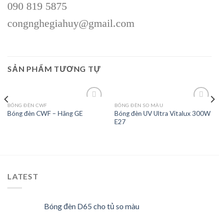
090 819 5875
congnghegiahuy@gmail.com
SẢN PHẨM TƯƠNG TỰ
BÓNG ĐÈN CWF
BÓNG ĐÈN SO MÀU
Bóng đèn UV Ultra Vitalux 300W
Bóng đèn CWF – Hãng GE
E27
Add to
Add to
wishlist
wishlist
LATEST
Bóng đèn D65 cho tủ so màu