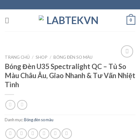
Skip
to
content
0
TRANG CHỦ
/
SHOP
/
BÓNG ĐÈN SO MÀU
Bóng Đèn U35 Spectralight QC – Tủ So
Màu Châu Âu, Giao Nhanh & Tư Vấn Nhiệt
Add to
wishlist
Tình
Danh mục:
Bóng đèn so màu