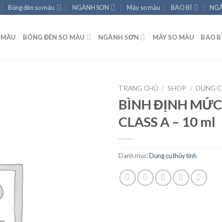
Bóng đèn so màu
NGÀNH SƠN
Máy so màu
BAO BÌ
NGÀ
 MÀU
BÓNG ĐÈN SO MÀU
NGÀNH SƠN
MÁY SO MÀU
BAO B
TRANG CHỦ
/
SHOP
/
DỤNG C
BÌNH ĐỊNH MỨC
CLASS A – 10 ml
Add to
wishlist
Danh mục:
Dụng cụ thủy tinh