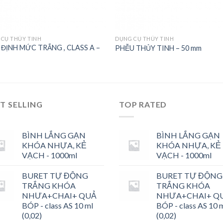
CỤ THỦY TINH
DỤNG CỤ THỦY TINH
 ĐỊNH MỨC TRẮNG , CLASS A –
PHỄU THỦY TINH – 50 mm
T SELLING
TOP RATED
BÌNH LẮNG GẠN
BÌNH LẮNG GẠN
KHÓA NHỰA, KẺ
KHÓA NHỰA, KẺ
VẠCH - 1000ml
VẠCH - 1000ml
BURET TỰ ĐỘNG
BURET TỰ ĐỘNG
TRẮNG KHÓA
TRẮNG KHÓA
NHƯA+CHAI+ QUẢ
NHƯA+CHAI+ Q
BÓP - class AS 10 ml
BÓP - class AS 10 
(0,02)
(0,02)