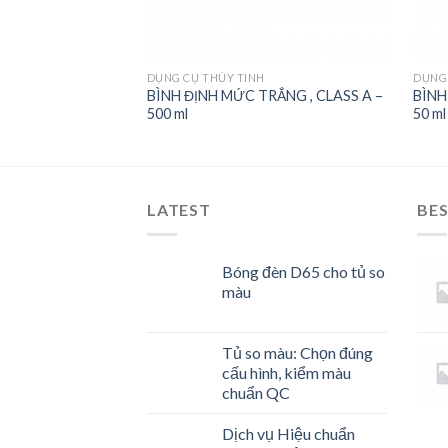
DỤNG CỤ THỦY TINH
DỤNG 
BÌNH ĐỊNH MỨC TRẮNG , CLASS A –
BÌNH
HÀNH – 1000 ml
500 ml
50 ml
LATEST
BES
Bóng đèn D65 cho tủ so
màu
Tủ so màu: Chọn đúng
cấu hình, kiểm màu
chuẩn QC
Dịch vụ Hiệu chuẩn