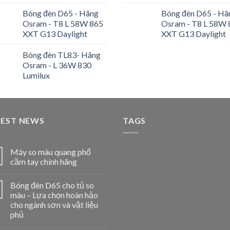
Bóng đèn D65 - Hãng
Bóng đèn D65 - Hã
Osram - T8 L 58W 865
Osram - T8 L 58W 
XXT G13 Daylight
XXT G13 Daylight
Bóng đèn TL83- Hãng
Osram - L 36W 830
Lumilux
TEST NEWS
TAGS
Máy so màu quang phổ
cầm tay chính hãng
Bóng đèn D65 cho tủ so
màu – Lựa chọn hoàn hảo
cho ngành sơn và vật liệu
phủ