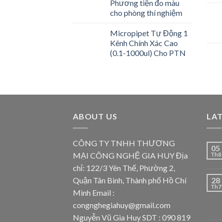
Phương tiện đo màu
cho phòng thí nghiệm
Micropipet Tự Động 1
Kênh Chính Xác Cao
(0.1-1000ul) Cho PTN
ABOUT US
LA
CÔNG TY TNHH THƯƠNG
05
MẠI CÔNG NGHỆ GIA HUY Địa
Th8
chỉ: 122/3 Yên Thế, Phường 2,
Quận Tân Bình, Thành phố Hồ Chí
28
Th7
Minh Email :
congnghegiahuy@gmail.com
Nguyễn Vũ Gia Huy SDT : 090 819