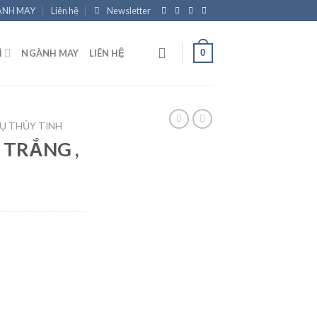
NH MAY
Liên hệ
Newsletter
0
Ì
NGÀNH MAY
LIÊN HỆ
Ụ THỦY TINH
 TRẮNG ,