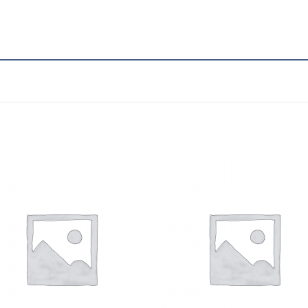
Add to
Add
wishlist
wishl