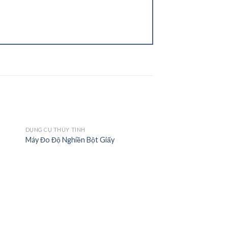
DỤNG CỤ THỦY TINH
Máy Đo Độ Nghiền Bột Giấy
 to
Add to
ist
wishlist