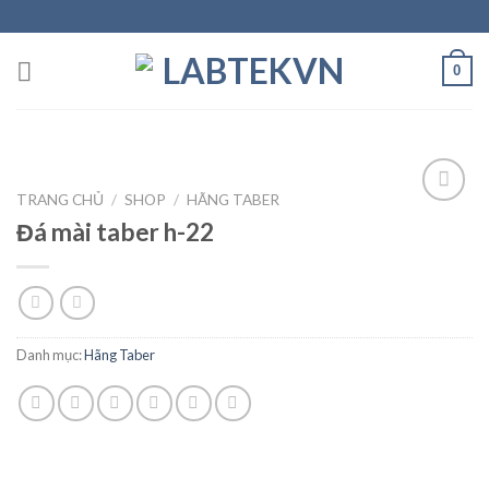
Skip
to
content
0
TRANG CHỦ
/
SHOP
/
HÃNG TABER
Đá mài taber h-22
Add to
wishlist
Danh mục:
Hãng Taber