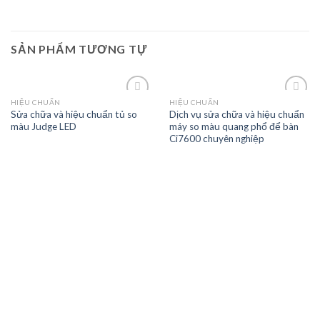
SẢN PHẨM TƯƠNG TỰ
HIỆU CHUẨN
HIỆU CHUẨN
Sửa chữa và hiệu chuẩn tủ so
Dịch vụ sửa chữa và hiệu chuẩn
màu Judge LED
máy so màu quang phổ để bàn
Add to
Add to
Ci7600 chuyên nghiệp
wishlist
wishlist