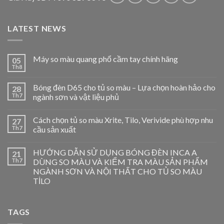
LATEST NEWS
Máy so màu quang phổ cầm tay chính hãng
05
Th8
Bóng đèn D65 cho tủ so màu – Lựa chọn hoàn hảo cho
28
Th7
ngành sơn và vật liệu phủ
Cách chọn tủ so màu Xrite, Tilo, Verivide phù hợp nhu
27
Th7
cầu sản xuất
HƯỚNG DẪN SỬ DỤNG BÓNG ĐÈN INCA A
21
Th7
DÙNG SO MÀU VÀ KIỂM TRA MÀU SẢN PHẨM
NGÀNH SƠN VÀ NỘI THẤT CHO TỦ SO MÀU
TİLO
TAGS