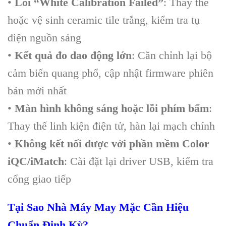
•
Lỗi “White Calibration Failed”
: Thay thế
hoặc vệ sinh ceramic tile trắng, kiểm tra tụ
điện nguồn sáng
•
Kết quả đo dao động lớn
: Căn chỉnh lại bộ
cảm biến quang phổ, cập nhật firmware phiên
bản mới nhất
•
Màn hình không sáng hoặc lỗi phím bấm
:
Thay thế linh kiện điện tử, hàn lại mạch chính
•
Không kết nối được với phần mềm Color
iQC/iMatch
: Cài đặt lại driver USB, kiểm tra
cổng giao tiếp
Tại Sao Nhà Máy May Mặc Cần Hiệu
Chuẩn Định Kỳ?