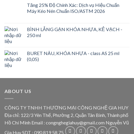
Tăng 25% Độ Chính Xác: Dịch vụ Hiệu Chuẩn
Máy Kéo Nén Chuẩn ISO/ASTM 2026
BÌNH LẮNG GẠN KHÓA NHỰA, KẺ VẠCH -
250 ml
BURET NÂU, KHÓA NHỰA - class AS 25 ml
(0,05)
ABOUT US
CÔNG TY TNHH THƯƠNG MẠI CÔNG NGHỆ GIA HUY
Địa chỉ: 122/3 Yên Thế, Phường 2, Quận Tân Bình, Thành phố
Hồ Chí Minh Email : congnghegiahuy@gmail.com Nguyễn Vũ
Gia Huy SDT : 090 819 58 75