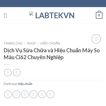
Skip
to
content
0
TRANG CHỦ
/
SHOP
/
HIỆU CHUẨN
Dịch Vụ Sửa Chữa và Hiệu Chuẩn Máy So
Màu Ci62 Chuyên Nghiệp
Add to
wishlist
Danh mục:
hiệu chuẩn