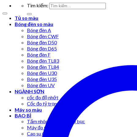
Tìm kiếm:
Tủ so màu
Bóng đèn so màu
Bóng đèn A
Bóng đèn CWF
Bóng đèn D50
Bóng đèn D65
Bóng đèn F
Bóng đèn TL83
Bóng đèn TL84
Bóng đèn U30
Bóng đèn U35
Bóng đèn UV
NGÀNH SƠN
cốc đo độ nhớt
Cốc đo tỷ trọng
Máy so màu
BAO BÌ
Tấm nhôm chuẩn đo độ bục
Máy đo độ bục giấy
Cao su đo độ bục