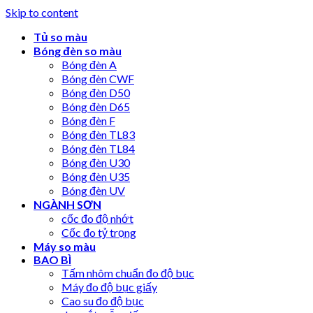
Skip to content
Tủ so màu
Bóng đèn so màu
Bóng đèn A
Bóng đèn CWF
Bóng đèn D50
Bóng đèn D65
Bóng đèn F
Bóng đèn TL83
Bóng đèn TL84
Bóng đèn U30
Bóng đèn U35
Bóng đèn UV
NGÀNH SƠN
cốc đo độ nhớt
Cốc đo tỷ trọng
Máy so màu
BAO BÌ
Tấm nhôm chuẩn đo độ bục
Máy đo độ bục giấy
Cao su đo độ bục