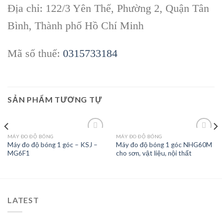
Địa chỉ: 122/3 Yên Thế, Phường 2, Quận Tân
Bình, Thành phố Hồ Chí Minh
Mã số thuế:
0315733184
SẢN PHẨM TƯƠNG TỰ
MÁY ĐO ĐỘ BÓNG
MÁY ĐO ĐỘ BÓNG
Máy đo độ bóng 1 góc – KSJ –
Máy đo độ bóng 1 góc NHG60M
MG6F1
cho sơn, vật liệu, nội thất
Add to
Add to
wishlist
wishlist
LATEST