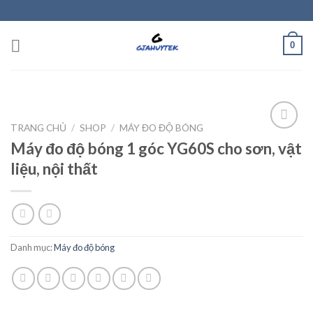
Skip
to
content
0
TRANG CHỦ
/
SHOP
/
MÁY ĐO ĐỘ BÓNG
Máy đo độ bóng 1 góc YG60S cho sơn, vật
liệu, nội thất
Add to
wishlist
Danh mục:
Máy đo độ bóng