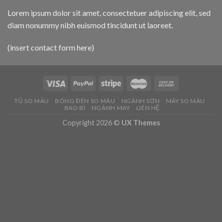
Lorem ipsum dolor sit amet, consectetuer adipiscing elit, sed
diam nonummy nibh euismod tincidunt ut laoreet.
(insert contact form here)
TỦ SO MÀU
BÓNG ĐÈN SO MÀU
NGÀNH SƠN
MÁY SO MÀU
BAO BÌ
NGÀNH MAY
LIÊN HỆ
Copyright 2026 ©
UX Themes