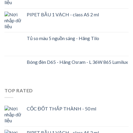
PIPET BẦU 1 VẠCH - class AS 2 ml
Tủ so màu 5 nguồn sáng - Hãng Tilo
Bóng đèn D65 - Hãng Osram - L 36W 865 Lumilux
TOP RATED
CỐC ĐỐT THẤP THÀNH - 50 ml
PIPET BẦU 1 VẠCH - class AS 2 ml