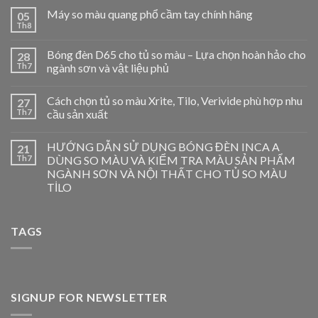
Máy so màu quang phổ cầm tay chính hãng
05
Th8
Bóng đèn D65 cho tủ so màu – Lựa chọn hoàn hảo cho
28
Th7
ngành sơn và vật liệu phủ
Cách chọn tủ so màu Xrite, Tilo, Verivide phù hợp nhu
27
Th7
cầu sản xuất
HƯỚNG DẪN SỬ DỤNG BÓNG ĐÈN INCA A
21
Th7
DÙNG SO MÀU VÀ KIỂM TRA MÀU SẢN PHẨM
NGÀNH SƠN VÀ NỘI THẤT CHO TỦ SO MÀU
TİLO
TAGS
SIGNUP FOR NEWSLETTER