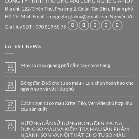
CÔNG TY TNHH THƯƠNG MẠI CÔNG NGHỆ GIA HUY
Địa chỉ: 122/3 Yên Thế, Phường 2, Quận Tân Bình, Thành phố
Hồ Chí Minh Email : congnghegiahuy@gmail.com Nguyễn Vũ
Gia Huy SDT : 090 819 58 75
LATEST NEWS
Máy so màu quang phổ cầm tay chính hãng
05
Th8
Bóng đèn D65 cho tủ so màu – Lựa chọn hoàn hảo cho
28
Th7
ngành sơn và vật liệu phủ
Cách chọn tủ so màu Xrite, Tilo, Verivide phù hợp nhu
27
Th7
cầu sản xuất
HƯỚNG DẪN SỬ DỤNG BÓNG ĐÈN INCA A
21
Th7
DÙNG SO MÀU VÀ KIỂM TRA MÀU SẢN PHẨM
NGÀNH SƠN VÀ NỘI THẤT CHO TỦ SO MÀU