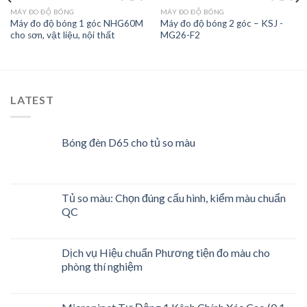
MÁY ĐO ĐỘ BÓNG
MÁY ĐO ĐỘ BÓNG
Máy đo độ bóng 1 góc NHG60M
Máy đo độ bóng 2 góc – KSJ -
cho sơn, vật liệu, nội thất
MG26-F2
Add to
Add to
wishlist
wishlist
LATEST
Bóng đèn D65 cho tủ so màu
Tủ so màu: Chọn đúng cấu hình, kiểm màu chuẩn
QC
Dịch vụ Hiệu chuẩn Phương tiện đo màu cho
phòng thí nghiệm