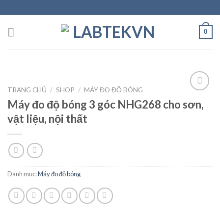
Skip
to
content
0
TRANG CHỦ
/
SHOP
/
MÁY ĐO ĐỘ BÓNG
Máy đo độ bóng 3 góc NHG268 cho sơn,
vật liệu, nội thất
Add to
wishlist
Danh mục:
Máy đo độ bóng