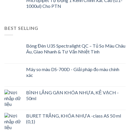
Micropipet Tự Động 1 Kênh Chính Xác Cao (0.1-
1000ul) Cho PTN
BEST SELLING
Bóng Đèn U35 Spectralight QC – Tủ So Màu Châu
Âu, Giao Nhanh & Tư Vấn Nhiệt Tình
Máy so màu DS-700D - Giải pháp đo màu chính
xác
BÌNH LẮNG GẠN KHÓA NHỰA, KẺ VẠCH -
50ml
BURET TRẮNG, KHÓA NHỰA -class AS 50 ml
(0,1)