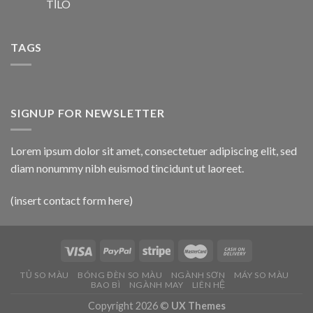
TİLO
TAGS
SIGNUP FOR NEWSLETTER
Lorem ipsum dolor sit amet, consectetuer adipiscing elit, sed
diam nonummy nibh euismod tincidunt ut laoreet.
(insert contact form here)
TỦ SO MÀU
BÓNG ĐÈN SO MÀU
NGÀNH SƠN
MÁY SO MÀU
BAO BÌ
NGÀNH MAY
LIÊN HỆ
Copyright 2026 ©
UX Themes