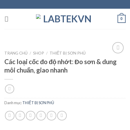
Skip
to
content
0
TRANG CHỦ
/
SHOP
/
THIẾT BỊ SƠN PHỦ
Các loại cốc đo độ nhớt: Đo sơn & dung
môi chuẩn, giao nhanh
Add to
wishlist
Danh mục:
THIẾT BỊ SƠN PHỦ