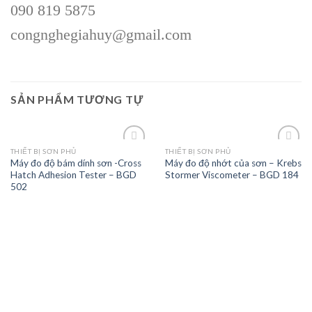
090 819 5875
congnghegiahuy@gmail.com
SẢN PHẨM TƯƠNG TỰ
THIẾT BỊ SƠN PHỦ
THIẾT BỊ SƠN PHỦ
Máy đo độ bám dính sơn -Cross
Máy đo độ nhớt của sơn – Krebs
Hatch Adhesion Tester – BGD
Stormer Viscometer – BGD 184
Add to
Add to
502
wishlist
wishlist