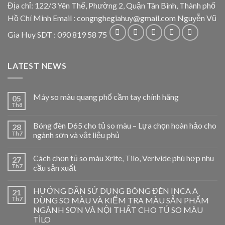
Địa chỉ: 122/3 Yên Thế, Phường 2, Quận Tân Bình, Thành phố
Hồ Chí Minh Email : congnghegiahuy@gmail.com Nguyễn Vũ
Gia Huy SDT : 090 819 58 75
LATEST NEWS
Máy so màu quang phổ cầm tay chính hãng
05
Th8
Bóng đèn D65 cho tủ so màu – Lựa chọn hoàn hảo cho
28
Th7
ngành sơn và vật liệu phủ
Cách chọn tủ so màu Xrite, Tilo, Verivide phù hợp nhu
27
Th7
cầu sản xuất
HƯỚNG DẪN SỬ DỤNG BÓNG ĐÈN INCA A
21
Th7
DÙNG SO MÀU VÀ KIỂM TRA MÀU SẢN PHẨM
NGÀNH SƠN VÀ NỘI THẤT CHO TỦ SO MÀU
TİLO