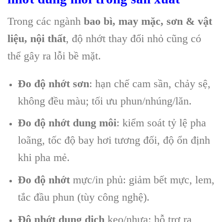
Trong các ngành
bao bì, may mặc, sơn & vật
liệu, nội thất
, độ nhớt thay đổi nhỏ cũng có
thể gây ra lỗi bề mặt.
Đo độ nhớt sơn
: hạn chế cam sần, chảy sệ,
không đều màu; tối ưu phun/nhúng/lăn.
Đo độ nhớt dung môi
: kiểm soát tỷ lệ pha
loãng, tốc độ bay hơi tương đối, độ ổn định
khi pha mẻ.
Đo độ nhớt
mực/in phủ: giảm bết mực, lem,
tắc đầu phun (tùy công nghệ).
Độ nhớt dung dịch
keo/nhựa: hỗ trợ ra