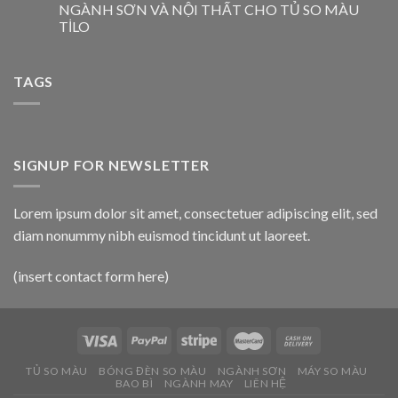
NGÀNH SƠN VÀ NỘI THẤT CHO TỦ SO MÀU
TİLO
TAGS
SIGNUP FOR NEWSLETTER
Lorem ipsum dolor sit amet, consectetuer adipiscing elit, sed
diam nonummy nibh euismod tincidunt ut laoreet.
(insert contact form here)
TỦ SO MÀU
BÓNG ĐÈN SO MÀU
NGÀNH SƠN
MÁY SO MÀU
BAO BÌ
NGÀNH MAY
LIÊN HỆ