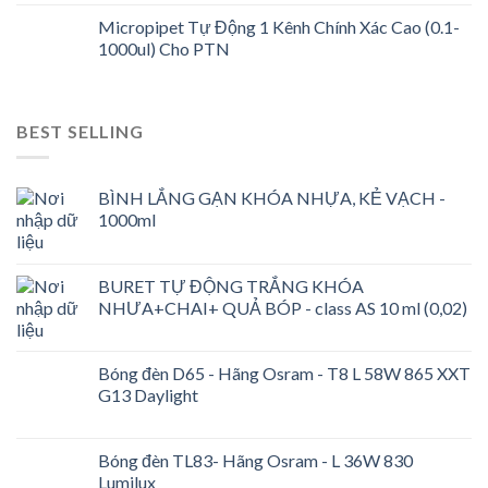
Micropipet Tự Động 1 Kênh Chính Xác Cao (0.1-
1000ul) Cho PTN
BEST SELLING
BÌNH LẮNG GẠN KHÓA NHỰA, KẺ VẠCH -
1000ml
BURET TỰ ĐỘNG TRẮNG KHÓA
NHƯA+CHAI+ QUẢ BÓP - class AS 10 ml (0,02)
Bóng đèn D65 - Hãng Osram - T8 L 58W 865 XXT
G13 Daylight
Bóng đèn TL83- Hãng Osram - L 36W 830
Lumilux