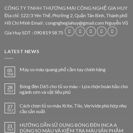
CÔNG TY TNHH THƯƠNG MẠI CÔNG NGHỆ GIA HUY
Địa chỉ: 122/3 Yên Thế, Phường 2, Quận Tân Bình, Thành phố
Hồ Chí Minh Email : congnghegiahuy@gmail.com Nguyễn Vũ
Gia Huy SDT : 090 819 58 75
LATEST NEWS
Máy so màu quang phổ cầm tay chính hãng
05
Th8
Bóng đèn D65 cho tủ so màu – Lựa chọn hoàn hảo cho
28
Th7
ngành sơn và vật liệu phủ
Cách chọn tủ so màu Xrite, Tilo, Verivide phù hợp nhu
27
Th7
cầu sản xuất
HƯỚNG DẪN SỬ DỤNG BÓNG ĐÈN INCA A
21
Th7
DÙNG SO MÀU VÀ KIỂM TRA MÀU SẢN PHẨM