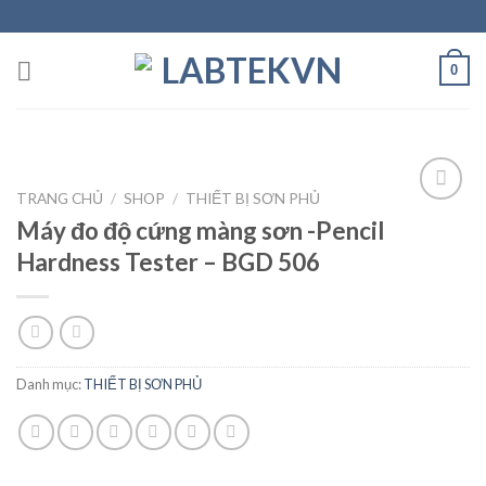
Skip
to
content
0
TRANG CHỦ
/
SHOP
/
THIẾT BỊ SƠN PHỦ
Máy đo độ cứng màng sơn -Pencil
Hardness Tester – BGD 506
Add to
wishlist
Danh mục:
THIẾT BỊ SƠN PHỦ