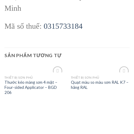
Minh
Mã số thuế:
0315733184
SẢN PHẨM TƯƠNG TỰ
THIẾT BỊ SƠN PHỦ
THIẾT BỊ SƠN PHỦ
Thước kéo màng sơn 4 mặt –
Quạt màu so màu sơn RAL K7 –
Four-sided Applicator – BGD
hãng RAL
Add to
Add to
206
wishlist
wishlist