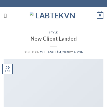
Skip
to
content
0
STYLE
New Client Landed
POSTED ON
29 THÁNG TÁM, 2013
BY
ADMIN
29
Th8