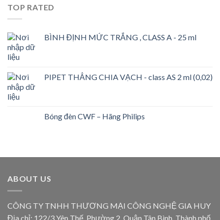
TOP RATED
BÌNH ĐỊNH MỨC TRẮNG , CLASS A - 25 ml
PIPET THẲNG CHIA VẠCH - class AS 2 ml (0,02)
Bóng đèn CWF – Hãng Philips
ABOUT US
CÔNG TY TNHH THƯƠNG MẠI CÔNG NGHỆ GIA HUY
Địa chỉ: 122/3 Yên Thế, Phường 2, Quận Tân Bình, Thành phố