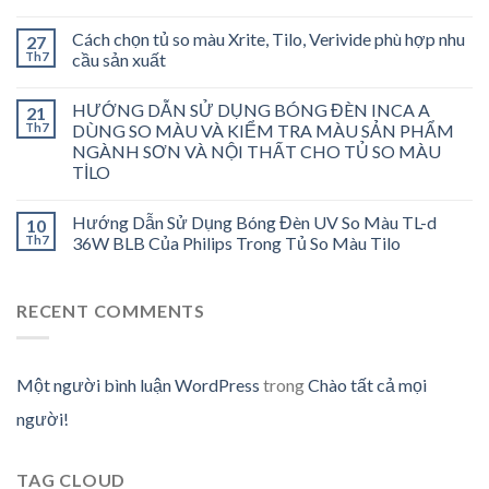
Cách chọn tủ so màu Xrite, Tilo, Verivide phù hợp nhu
27
Th7
cầu sản xuất
HƯỚNG DẪN SỬ DỤNG BÓNG ĐÈN INCA A
21
Th7
DÙNG SO MÀU VÀ KIỂM TRA MÀU SẢN PHẨM
NGÀNH SƠN VÀ NỘI THẤT CHO TỦ SO MÀU
TİLO
Hướng Dẫn Sử Dụng Bóng Đèn UV So Màu TL-d
10
Th7
36W BLB Của Philips Trong Tủ So Màu Tilo
RECENT COMMENTS
Một người bình luận WordPress
trong
Chào tất cả mọi
người!
TAG CLOUD