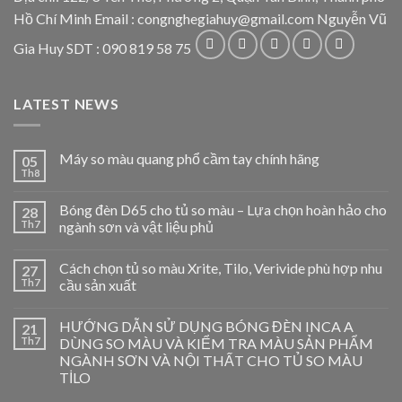
Hồ Chí Minh Email : congnghegiahuy@gmail.com Nguyễn Vũ
Gia Huy SDT : 090 819 58 75
LATEST NEWS
Máy so màu quang phổ cầm tay chính hãng
05
Th8
Bóng đèn D65 cho tủ so màu – Lựa chọn hoàn hảo cho
28
Th7
ngành sơn và vật liệu phủ
Cách chọn tủ so màu Xrite, Tilo, Verivide phù hợp nhu
27
Th7
cầu sản xuất
HƯỚNG DẪN SỬ DỤNG BÓNG ĐÈN INCA A
21
Th7
DÙNG SO MÀU VÀ KIỂM TRA MÀU SẢN PHẨM
NGÀNH SƠN VÀ NỘI THẤT CHO TỦ SO MÀU
TİLO