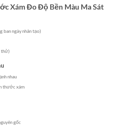
ớc Xám Đo Độ Bền Màu Ma Sát
g ban ngày nhân tạo)
 thử)
àu
ạnh nhau
ên thước xám
 nguyên gốc