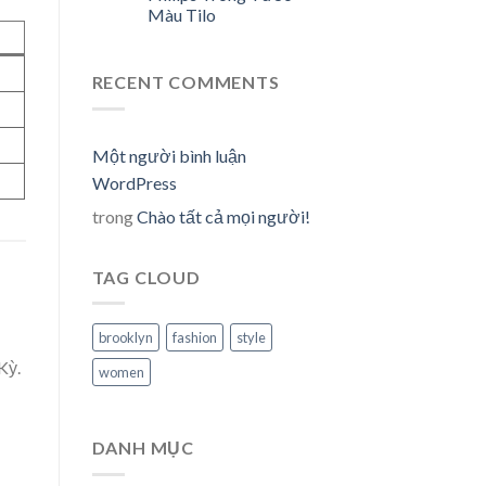
Màu Tilo
RECENT COMMENTS
Một người bình luận
WordPress
trong
Chào tất cả mọi người!
TAG CLOUD
brooklyn
fashion
style
Kỳ.
women
DANH MỤC