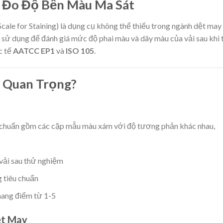
 Đo Độ Bền Màu Ma Sát
cale for Staining) là dụng cụ không thể thiếu trong ngành dệt may
 sử dụng để đánh giá mức độ phai màu và dây màu của vải sau khi 
c tế
AATCC EP1
và
ISO 105
.
o Quan Trọng?
u chuẩn gồm các cặp mẫu màu xám với độ tương phản khác nhau,
vải sau thử nghiệm
g tiêu chuẩn
hang điểm từ 1-5
ệt May