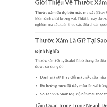
Giới Thiệu Về Thước Xám
Thước xám đo độ bền màu ma sát
(Gray S
kiểm định chất lượng vải. Thiết bị này được
nghiệm ma sát, tuân theo các tiêu chuẩn quố
Thước Xám Là Gì? Tại Sa
Định Nghĩa
Thước xám (Gray Scale) là bộ thang đo tiê
được sử dụng để:
Đánh giá sự thay đổi màu sắc
của mẫu 
Đo lường mức độ dây màu
lên vải trắn
So sánh và phân loại
độ bền màu theo t
Tầm Quan Trọng Trong Ngành D