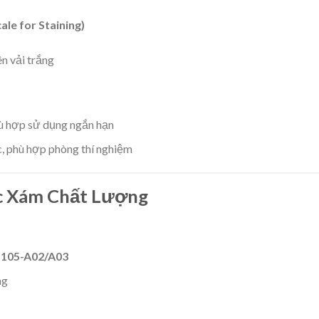
le for Staining)
n vải trắng
hù hợp sử dụng ngắn hạn
c, phù hợp phòng thí nghiệm
c Xám Chất Lượng
 105-A02/A03
ng