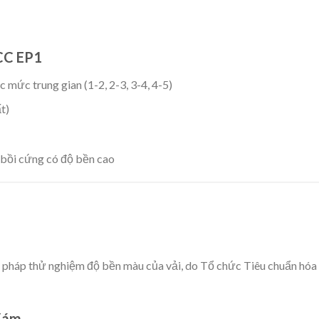
CC EP1
các mức trung gian (1-2, 2-3, 3-4, 4-5)
t)
bồi cứng có độ bền cao
?
g pháp thử nghiệm độ bền màu của vải, do Tổ chức Tiêu chuẩn hóa
Xám