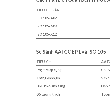
TIÊU CHUẨN
ISO 105-A02
ISO 105-A03
ISO 105-X12
So Sánh AATCC EP1 và ISO 105
TIÊU CHÍ
AAT
Phạm vi áp dụng
Chủ y
Thang đánh giá
5 cấp
Điều kiện ánh sáng
D65 
Độ tương thích
Tươn