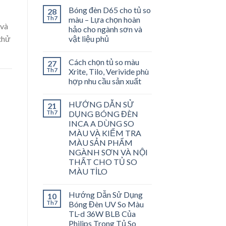
Bóng đèn D65 cho tủ so
28
Th7
màu – Lựa chọn hoàn
 và
hảo cho ngành sơn và
thử
vật liệu phủ
Cách chọn tủ so màu
27
Th7
Xrite, Tilo, Verivide phù
hợp nhu cầu sản xuất
HƯỚNG DẪN SỬ
21
Th7
DỤNG BÓNG ĐÈN
INCA A DÙNG SO
MÀU VÀ KIỂM TRA
MÀU SẢN PHẨM
NGÀNH SƠN VÀ NỘI
THẤT CHO TỦ SO
MÀU TİLO
Hướng Dẫn Sử Dụng
10
Th7
Bóng Đèn UV So Màu
TL-d 36W BLB Của
Philips Trong Tủ So