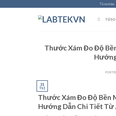
Skip
Tủ so màu
to
content
TỦ SO
Thước Xám Đo Độ Bền
Hướng 
POSTE
31
Th1
Thước Xám Đo Độ Bền M
Hướng Dẫn Chi Tiết Từ 