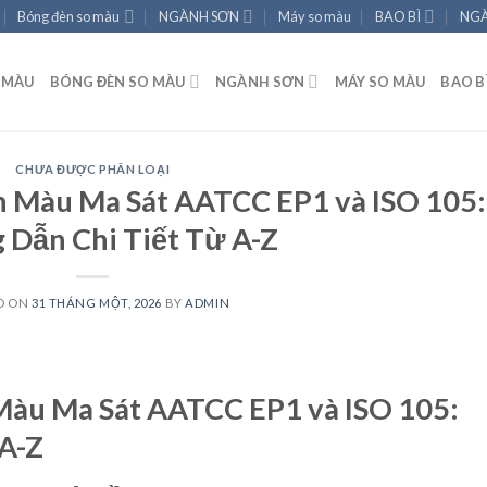
Bóng đèn so màu
NGÀNH SƠN
Máy so màu
BAO BÌ
NGÀ
 MÀU
BÓNG ĐÈN SO MÀU
NGÀNH SƠN
MÁY SO MÀU
BAO B
CHƯA ĐƯỢC PHÂN LOẠI
 Màu Ma Sát AATCC EP1 và ISO 105:
Dẫn Chi Tiết Từ A-Z
D ON
31 THÁNG MỘT, 2026
BY
ADMIN
àu Ma Sát AATCC EP1 và ISO 105:
A-Z