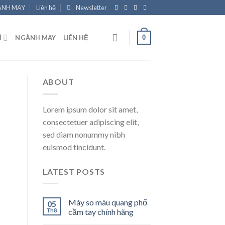
NH MAY
Liên hệ
Newsletter
0
Ì
NGÀNH MAY
LIÊN HỆ
ABOUT
Lorem ipsum dolor sit amet,
consectetuer adipiscing elit,
sed diam nonummy nibh
euismod tincidunt.
LATEST POSTS
Máy so màu quang phổ
05
Th8
cầm tay chính hãng