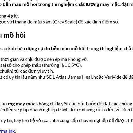
o bền màu mồ hôi trong thí nghiệm chất lượng may mặc
, đặt 
ong 4 giờ.
gốc với thang đo màu xám (Grey Scale) để xác định điểm số.
u mồ hôi
 sau khi chọn
dụng cụ đo bền màu mồ hôi trong thí nghiệm ch
 thời gian và chịu được nén ép mà không vỡ.
 sai số cho phép thấp (thường là ±0.5°C).
chuẩn) từ các đơn vị uy tín.
ất có uy tín lâu năm như SDL Atlas, James Heal, hoặc Verivide để đ
ất lượng may mặc
không chỉ là yêu cầu bắt buộc để đạt các chứng 
ên liệu sẽ giúp doanh nghiệp tránh được những rủi ro lớn về kinh t
 uy tín, hãy liên hệ với các nhà cung cấp chuyên nghiệp để được t
rmalink
.