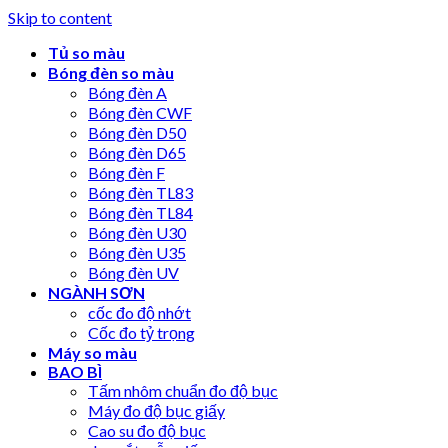
Skip to content
Tủ so màu
Bóng đèn so màu
Bóng đèn A
Bóng đèn CWF
Bóng đèn D50
Bóng đèn D65
Bóng đèn F
Bóng đèn TL83
Bóng đèn TL84
Bóng đèn U30
Bóng đèn U35
Bóng đèn UV
NGÀNH SƠN
cốc đo độ nhớt
Cốc đo tỷ trọng
Máy so màu
BAO BÌ
Tấm nhôm chuẩn đo độ bục
Máy đo độ bục giấy
Cao su đo độ bục