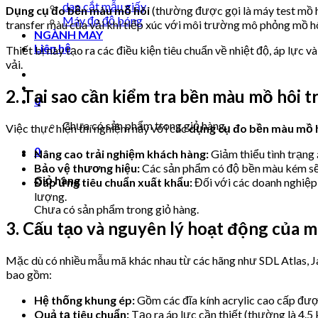
dao cắt mẫu giấy
Dụng cụ đo bền màu mồ hôi
(thường được gọi là máy test mồ hô
Máy đo độ bóng
transfer màu của vải khi tiếp xúc với môi trường mô phỏng mồ h
NGÀNH MAY
Liên hệ
Thiết bị này tạo ra các điều kiện tiêu chuẩn về nhiệt độ, áp lực 
vải.
2. Tại sao cần kiểm tra bền màu mồ hôi 
0
Chưa có sản phẩm trong giỏ hàng.
Việc thực hiện thí nghiệm này với các
dụng cụ đo bền màu mồ h
0
Nâng cao trải nghiệm khách hàng:
Giảm thiểu tình trạng 
Bảo vệ thương hiệu:
Các sản phẩm có độ bền màu kém sẽ d
Giỏ hàng
Đáp ứng tiêu chuẩn xuất khẩu:
Đối với các doanh nghiệp 
lượng.
Chưa có sản phẩm trong giỏ hàng.
3. Cấu tạo và nguyên lý hoạt động của m
Mặc dù có nhiều mẫu mã khác nhau từ các hãng như SDL Atlas, 
bao gồm:
Hệ thống khung ép:
Gồm các đĩa kính acrylic cao cấp đượ
Quả tạ tiêu chuẩn:
Tạo ra áp lực cần thiết (thường là 4.5