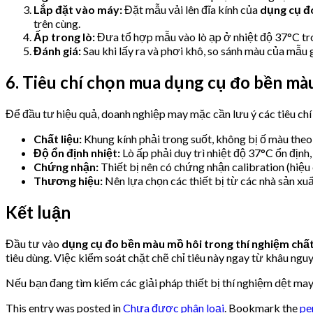
Lắp đặt vào máy:
Đặt mẫu vải lên đĩa kính của
dụng cụ đ
trên cùng.
Ấp trong lò:
Đưa tổ hợp mẫu vào lò ạp ở nhiệt độ 37°C tr
Đánh giá:
Sau khi lấy ra và phơi khô, so sánh màu của mẫu 
6. Tiêu chí chọn mua dụng cụ đo bền mà
Để đầu tư hiệu quả, doanh nghiệp may mặc cần lưu ý các tiêu chí
Chất liệu:
Khung kính phải trong suốt, không bị ố màu theo
Độ ổn định nhiệt:
Lò ấp phải duy trì nhiệt độ 37°C ổn định,
Chứng nhận:
Thiết bị nên có chứng nhận calibration (hiệu 
Thương hiệu:
Nên lựa chọn các thiết bị từ các nhà sản xu
Kết luận
Đầu tư vào
dụng cụ đo bền màu mồ hôi trong thí nghiệm ch
tiêu dùng. Việc kiểm soát chặt chẽ chỉ tiêu này ngay từ khâu nguy
Nếu bạn đang tìm kiếm các giải pháp thiết bị thí nghiệm dệt may
This entry was posted in
Chưa được phân loại
. Bookmark the
pe