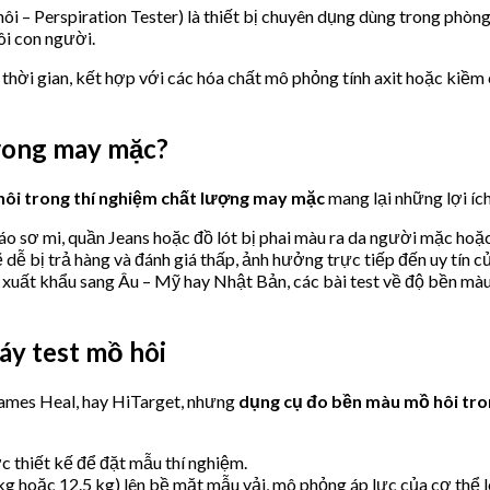
i – Perspiration Tester) là thiết bị chuyên dụng dùng trong phòng
ôi con người.
và thời gian, kết hợp với các hóa chất mô phỏng tính axit hoặc kiề
trong may mặc?
ôi trong thí nghiệm chất lượng may mặc
mang lại những lợi ích
áo sơ mi, quần Jeans hoặc đồ lót bị phai màu ra da người mặc hoặc
ễ bị trả hàng và đánh giá thấp, ảnh hưởng trực tiếp đến uy tín củ
xuất khẩu sang Âu – Mỹ hay Nhật Bản, các bài test về độ bền màu
áy test mồ hôi
James Heal, hay HiTarget, nhưng
dụng cụ đo bền màu mồ hôi tro
c thiết kế để đặt mẫu thí nghiệm.
 kg hoặc 12.5 kg) lên bề mặt mẫu vải, mô phỏng áp lực của cơ thể l