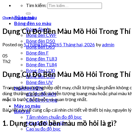
Tìm kiếm:
Tủ so màu
Chưa được phân loại
Bóng đèn so màu
Bóng đèn A
Dụng Cụ Đo Bền Màu Mồ Hôi Trong Thí
Bóng đèn CWF
Bóng đèn D50
Posted on
5 Tháng hai, 2026
5 Tháng hai, 2026
by
admin
Bóng đèn D65
Bóng đèn F
05
Bóng đèn TL83
Th2
Bóng đèn TL84
Bóng đèn U30
Dụng Cụ Đo Bền Màu Mồ Hôi Trong Thí
Bóng đèn U35
Bóng đèn UV
Trong ngành công nghiệp dệt may, chất lượng sản phẩm không ch
NGÀNH SƠN
dùng thường gặp phải là hiện tượng loang màu hoặc phai màu khi 
cốc đo độ nhớt
mặc
là bước bắt buộc và quan trọng nhất.
Cốc đo tỷ trọng
Máy so màu
Bài viết này sẽ cung cấp cái nhìn chi tiết về thiết bị này, nguyên 
BAO BÌ
Tấm nhôm chuẩn đo độ bục
1. Dụng cụ đo bền màu mồ hôi là gì?
Máy đo độ bục giấy
Cao su đo độ bục