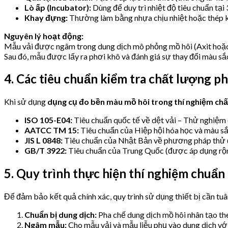
Lò ấp (Incubator):
Dùng để duy trì nhiệt độ tiêu chuẩn tại 
Khay đựng:
Thường làm bằng nhựa chịu nhiệt hoặc thép k
Nguyên lý hoạt động:
Mẫu vải được ngâm trong dung dịch mô phỏng mồ hôi (Axit hoặc K
Sau đó, mẫu được lấy ra phơi khô và đánh giá sự thay đổi màu sắ
4. Các tiêu chuẩn kiểm tra chất lượng p
Khi sử dụng
dụng cụ đo bền màu mồ hôi trong thí nghiệm ch
ISO 105-E04:
Tiêu chuẩn quốc tế về dệt vải – Thử nghiệm
AATCC TM 15:
Tiêu chuẩn của Hiệp hội hóa học và màu sắ
JIS L 0848:
Tiêu chuẩn của Nhật Bản về phương pháp thử đ
GB/T 3922:
Tiêu chuẩn của Trung Quốc (được áp dụng rộn
5. Quy trình thực hiện thí nghiệm chuẩn
Để đảm bảo kết quả chính xác, quy trình sử dụng thiết bị cần tu
Chuẩn bị dung dịch:
Pha chế dung dịch mồ hôi nhân tạo theo
Ngâm mẫu:
Cho mẫu vải và mẫu liễu phụ vào dung dịch với 