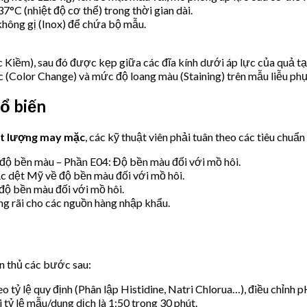
37°C (nhiệt độ cơ thể) trong thời gian dài.
hông gị (Inox) để chứa bộ mẫu.
iềm), sau đó được kẹp giữa các đĩa kính dưới áp lực của quả tạ.
c (Color Change) và mức độ loang màu (Staining) trên mẫu liễu phụ
hổ biến
ất lượng may mặc
, các kỹ thuật viên phải tuân theo các tiêu chuẩn
 độ bền màu – Phần E04: Độ bền màu đối với mồ hôi.
c dệt Mỹ về độ bền màu đối với mồ hôi.
ộ bền màu đối với mồ hôi.
g rãi cho các nguồn hàng nhập khẩu.
ân thủ các bước sau:
 tỷ lệ quy định (Phân lập Histidine, Natri Chlorua…), điều chỉnh pH
tỷ lệ mẫu/dung dịch là 1:50 trong 30 phút.