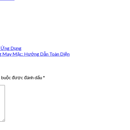
à Ứng Dụng
g May Mặc: Hướng Dẫn Toàn Diện
t buộc được đánh dấu
*