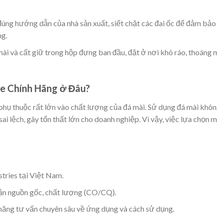
úng hướng dẫn của nhà sản xuất, siết chặt các đai ốc để đảm bảo
ng.
mài và cất giữ trong hộp đựng ban đầu, đặt ở nơi khô ráo, thoáng 
se Chính Hãng ở Đâu?
 phụ thuộc rất lớn vào chất lượng của đá mài. Sử dụng đá mài khô
sai lệch, gây tổn thất lớn cho doanh nghiệp. Vì vậy, việc lựa chọn 
tries tại Việt Nam.
ận nguồn gốc, chất lượng (CO/CQ).
 năng tư vấn chuyên sâu về ứng dụng và cách sử dụng.