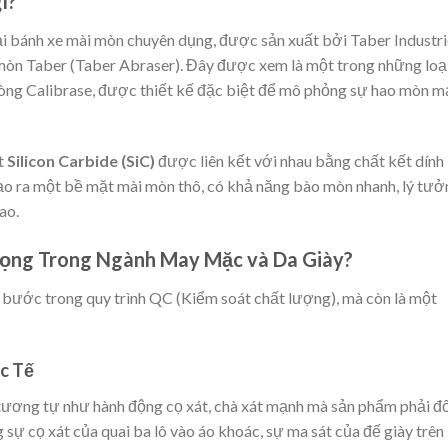
ì?
ại bánh xe mài mòn chuyên dụng, được sản xuất bởi Taber Industri
mòn Taber (Taber Abraser). Đây được xem là một trong những loạ
dòng Calibrase, được thiết kế đặc biệt để mô phỏng sự hao mòn 
t
Silicon Carbide (SiC)
được liên kết với nhau bằng chất kết dính
y tạo ra một bề mặt mài mòn thô, có khả năng bào mòn nhanh, lý tư
ao.
Trọng Trong Ngành May Mặc và Da Giày?
 bước trong quy trình QC (Kiểm soát chất lượng), mà còn là một
c Tế
tương tự như hành động cọ xát, chà xát mạnh mà sản phẩm phải đố
 sự cọ xát của quai ba lô vào áo khoác, sự ma sát của đế giày trên