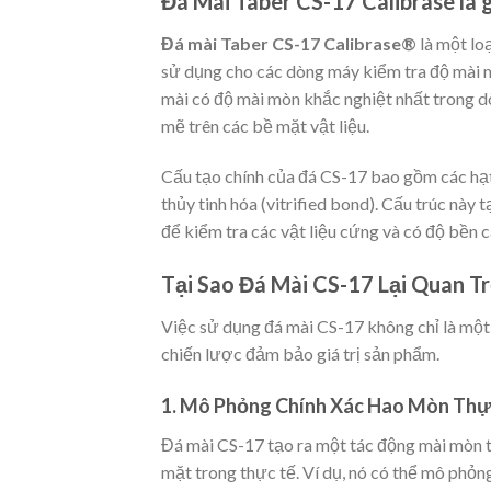
Đá Mài Taber CS-17 Calibrase là g
Đá mài Taber CS-17 Calibrase®
là một lo
sử dụng cho các dòng máy kiểm tra độ mài 
mài có độ mài mòn khắc nghiệt nhất trong 
mẽ trên các bề mặt vật liệu.
Cấu tạo chính của đá CS-17 bao gồm các hạ
thủy tinh hóa (vitrified bond). Cấu trúc nà
để kiểm tra các vật liệu cứng và có độ bền c
Tại Sao Đá Mài CS-17 Lại Quan 
Việc sử dụng đá mài CS-17 không chỉ là một
chiến lược đảm bảo giá trị sản phẩm.
1. Mô Phỏng Chính Xác Hao Mòn Thự
Đá mài CS-17 tạo ra một tác động mài mòn 
mặt trong thực tế. Ví dụ, nó có thể mô phỏng