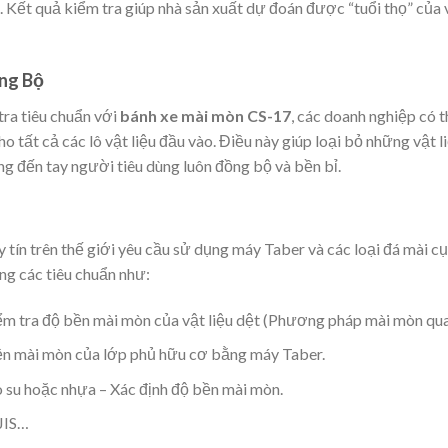
 Kết quả kiểm tra giúp nhà sản xuất dự đoán được “tuổi thọ” của 
ng Bộ
ra tiêu chuẩn với
bánh xe mài mòn CS-17
, các doanh nghiệp có 
o tất cả các lô vật liệu đầu vào. Điều này giúp loại bỏ những vật l
 đến tay người tiêu dùng luôn đồng bộ và bền bỉ.
 tín trên thế giới yêu cầu sử dụng máy Taber và các loại đá mài cụ
ng các tiêu chuẩn như:
m tra độ bền mài mòn của vật liệu dệt (Phương pháp mài mòn qua
ền mài mòn của lớp phủ hữu cơ bằng máy Taber.
o su hoặc nhựa – Xác định độ bền mài mòn.
JIS…