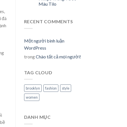
Màu Tilo
es,
i đá
RECENT COMMENTS
mạnh
Một người bình luận
WordPress
ởng
trong
Chào tất cả mọi người!
TAG CLOUD
brooklyn
fashion
style
women
i
DANH MỤC
 bề