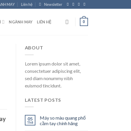
NH MAY
Liên hệ
Newsletter
0
Ì
NGÀNH MAY
LIÊN HỆ
ABOUT
Lorem ipsum dolor sit amet,
consectetuer adipiscing elit,
sed diam nonummy nibh
euismod tincidunt.
LATEST POSTS
Máy so màu quang phổ
May
05
Th8
cầm tay chính hãng