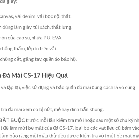
da giày:
canvas, vải denim, vải bọc nội thất.
 dùng làm giày, túi xách, thắt lưng.
òn của cao su, nhựa PU, EVA.
hống thấm, lớp in trên vải.
chống cắt, găng tay, quần áo bảo hộ.
 Đá Mài CS-17 Hiệu Quả
và lặp lại, việc sử dụng và bảo quản đá mài đúng cách là vô cùng
tra đá mài xem có bị nứt, mẻ hay dính bẩn không.
BẮT BUỘC
trước mỗi lần kiểm tra mới hoặc sau một số chu kỳ n
c) để làm mới bề mặt của đá CS-17, loại bỏ các vật liệu cũ bám và
ày đảm bảo rằng mỗi mẫu thử đều được kiểm tra với một bề mặt mà