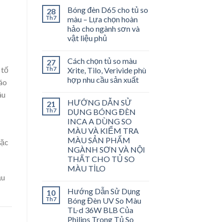
Bóng đèn D65 cho tủ so
28
Th7
màu – Lựa chọn hoàn
hảo cho ngành sơn và
vật liệu phủ
Cách chọn tủ so màu
27
 tố
Th7
Xrite, Tilo, Verivide phù
hợp nhu cầu sản xuất
áo
âu
HƯỚNG DẪN SỬ
21
Th7
DỤNG BÓNG ĐÈN
INCA A DÙNG SO
MÀU VÀ KIỂM TRA
MÀU SẢN PHẨM
đặc
NGÀNH SƠN VÀ NỘI
THẤT CHO TỦ SO
MÀU TİLO
ẫu
Hướng Dẫn Sử Dụng
10
Th7
Bóng Đèn UV So Màu
TL-d 36W BLB Của
Philips Trong Tủ So