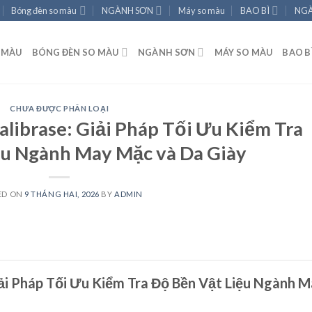
Bóng đèn so màu
NGÀNH SƠN
Máy so màu
BAO BÌ
NGÀ
 MÀU
BÓNG ĐÈN SO MÀU
NGÀNH SƠN
MÁY SO MÀU
BAO B
CHƯA ĐƯỢC PHÂN LOẠI
alibrase: Giải Pháp Tối Ưu Kiểm Tra
ệu Ngành May Mặc và Da Giày
ED ON
9 THÁNG HAI, 2026
BY
ADMIN
iải Pháp Tối Ưu Kiểm Tra Độ Bền Vật Liệu Ngành 