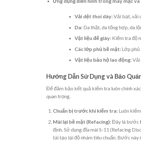
Ứng dụng điển hình trong may mặc và 
Vải dệt thoi dày:
Vải bạt, vải 
Da:
Da thật, da tổng hợp, da lộn
Vật liệu đế giày:
Kiểm tra độ m
Các lớp phủ bề mặt:
Lớp phủ c
Vật liệu bảo hộ lao động:
Vải 
Hướng Dẫn Sử Dụng và Bảo Quản
Để đảm bảo kết quả kiểm tra luôn chính xác 
quan trọng.
Chuẩn bị trước khi kiểm tra:
Luôn kiểm 
Mài lại bề mặt (Refacing):
Đây là bước
định. Sử dụng đĩa mài S-11 (Refacing Dis
tái tạo lại độ nhám tiêu chuẩn. Bước n