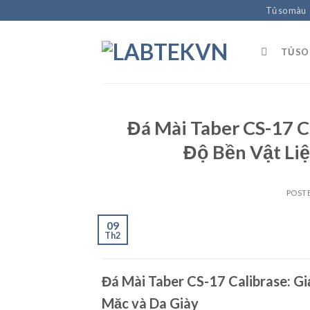
Skip
Tủ so màu
to
content
TỦ SO
Đá Mài Taber CS-17 C
Độ Bền Vật Li
POST
09
Th2
Đá Mài Taber CS-17 Calibrase: G
Mặc và Da Giày