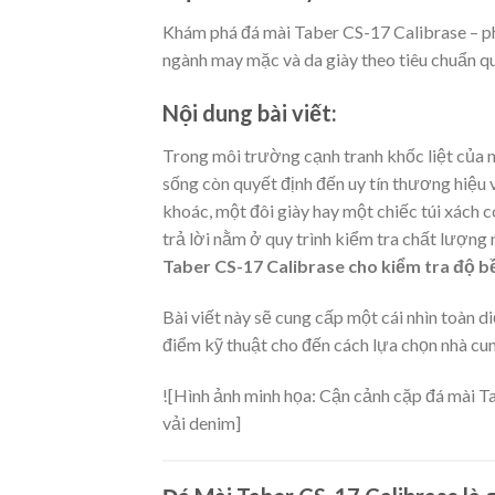
Khám phá đá mài Taber CS-17 Calibrase – ph
ngành may mặc và da giày theo tiêu chuẩn q
Nội dung bài viết:
Trong môi trường cạnh tranh khốc liệt của n
sống còn quyết định đến uy tín thương hiệu 
khoác, một đôi giày hay một chiếc túi xách 
trả lời nằm ở quy trình kiểm tra chất lượng 
Taber CS-17 Calibrase cho kiểm tra độ b
Bài viết này sẽ cung cấp một cái nhìn toàn d
điểm kỹ thuật cho đến cách lựa chọn nhà cun
![Hình ảnh minh họa: Cận cảnh cặp đá mài 
vải denim]