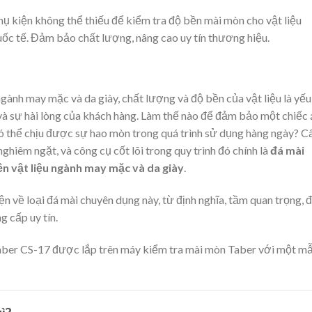
ụ kiện không thể thiếu để kiểm tra độ bền mài mòn cho vật liệu
uốc tế. Đảm bảo chất lượng, nâng cao uy tín thương hiệu.
gành may mặc và da giày, chất lượng và độ bền của vật liệu là yếu
và sự hài lòng của khách hàng. Làm thế nào để đảm bảo một chiếc 
có thể chịu được sự hao mòn trong quá trình sử dụng hàng ngày? C
nghiêm ngặt, và công cụ cốt lõi trong quy trình đó chính là
đá mài
ền vật liệu ngành may mặc và da giày
.
iện về loại đá mài chuyên dụng này, từ định nghĩa, tầm quan trọng, 
g cấp uy tín.
Taber CS-17 được lắp trên máy kiểm tra mài mòn Taber với một m