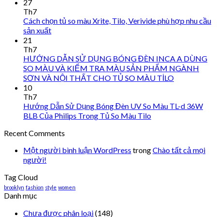
27
Th7
Cách chọn tủ so màu Xrite, Tilo, Verivide phù hợp nhu cầu
sản xuất
21
Th7
HƯỚNG DẪN SỬ DỤNG BÓNG ĐÈN INCA A DÙNG
SO MÀU VÀ KIỂM TRA MÀU SẢN PHẨM NGÀNH
SƠN VÀ NỘI THẤT CHO TỦ SO MÀU TİLO
10
Th7
Hướng Dẫn Sử Dụng Bóng Đèn UV So Màu TL-d 36W
BLB Của Philips Trong Tủ So Màu Tilo
Recent Comments
Một người bình luận WordPress
trong
Chào tất cả mọi
người!
Tag Cloud
brooklyn
fashion
style
women
Danh mục
Chưa được phân loại
(148)