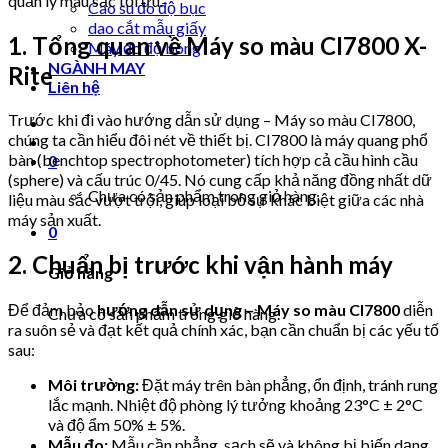
quản lý màu sắc tối ưu.
Cao su đo độ bục
dao cắt mẫu giấy
1. Tổng quan về Máy so màu CI7800 X-
Máy đo độ bóng
NGÀNH MAY
Rite
Liên hệ
Trước khi đi vào hướng dẫn sử dụng – Máy so màu CI7800,
chúng ta cần hiểu đôi nét về thiết bị. CI7800 là máy quang phổ
bàn (benchtop spectrophotometer) tích hợp cả cầu hình cầu
0
(sphere) và cấu trúc 0/45. Nó cung cấp khả năng đồng nhất dữ
Chưa có sản phẩm trong giỏ hàng.
liệu màu sắc vượt trội, giúp loại bỏ sự khác biệt giữa các nhà
máy sản xuất.
0
2. Chuẩn bị trước khi vận hành máy
Giỏ hàng
Để đảm bảo
hướng dẫn sử dụng – Máy so màu CI7800
diễn
Chưa có sản phẩm trong giỏ hàng.
ra suôn sẻ và đạt kết quả chính xác, bạn cần chuẩn bị các yếu tố
sau:
Môi trường:
Đặt máy trên bàn phẳng, ổn định, tránh rung
lắc mạnh. Nhiệt độ phòng lý tưởng khoảng 23°C ± 2°C
và độ ẩm 50% ± 5%.
Mẫu đo:
Mẫu cần phẳng, sạch sẽ và không bị biến dạng.