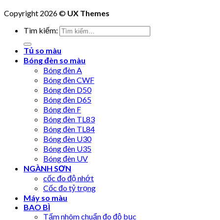
Copyright 2026 ©
UX Themes
Tìm kiếm:
Tủ so màu
Bóng đèn so màu
Bóng đèn A
Bóng đèn CWF
Bóng đèn D50
Bóng đèn D65
Bóng đèn F
Bóng đèn TL83
Bóng đèn TL84
Bóng đèn U30
Bóng đèn U35
Bóng đèn UV
NGÀNH SƠN
cốc đo độ nhớt
Cốc đo tỷ trọng
Máy so màu
BAO BÌ
Tấm nhôm chuẩn đo độ bục