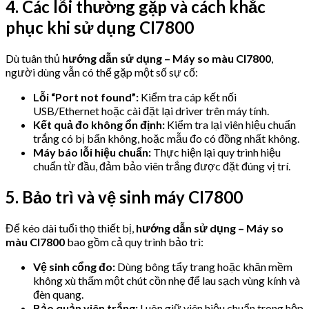
4. Các lỗi thường gặp và cách khắc
phục khi sử dụng CI7800
Dù tuân thủ
hướng dẫn sử dụng – Máy so màu CI7800
,
người dùng vẫn có thể gặp một số sự cố:
Lỗi “Port not found”:
Kiểm tra cáp kết nối
USB/Ethernet hoặc cài đặt lại driver trên máy tính.
Kết quả đo không ổn định:
Kiểm tra lại viên hiệu chuẩn
trắng có bị bẩn không, hoặc mẫu đo có đồng nhất không.
Máy báo lỗi hiệu chuẩn:
Thực hiện lại quy trình hiệu
chuẩn từ đầu, đảm bảo viên trắng được đặt đúng vị trí.
5. Bảo trì và vệ sinh máy CI7800
Để kéo dài tuổi thọ thiết bị,
hướng dẫn sử dụng – Máy so
màu CI7800
bao gồm cả quy trình bảo trì:
Vệ sinh cổng đo:
Dùng bông tẩy trang hoặc khăn mềm
không xù thấm một chút cồn nhẹ để lau sạch vùng kính và
đèn quang.
Bảo quản viên trắng:
Luôn giữ viên hiệu chuẩn trong hộp