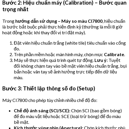
Bước 2: Hiệu chuẩn máy (Calibration) – Bước quan
trọng nhất
Trong
hướng dẫn sử dụng – Máy so màu CI7800
, hiệu chuẩn
là bước bắt buộc phải thực hiện định kỳ (thường là mỗi 8 giờ
hoạt động hoặc khi thay đổi vị trí đặt máy).
Đặt viên hiệu chuẩn trắng (white tile) tiêu chuẩn vào cổng
đo.
Trên phần mềm hoặc màn hình máy, chọn mục
Calibrate
.
Máy sẽ thực hiện quá trình quét tự động.
Lưu ý:
Tuyệt
đối không chạm tay vào bề mặt viên hiệu chuẩn trắng, bụi
bẩn hoặc vân tay sẽ ảnh hưởng trực tiếp đến dữ liệu
màu.
Bước 3: Thiết lập thông số đo (Setup)
Máy CI7800 cho phép tùy chỉnh nhiều chế độ đo:
Chế độ ánh sáng (SCI/SCE):
Chọn SCI (bao gồm bóng)
để đo màu vật liệu hoặc SCE (loại trừ bóng) để đo màu
bề mặt.
Kích thước vùng nhìn (Aperture):
Chọn kích thước phù