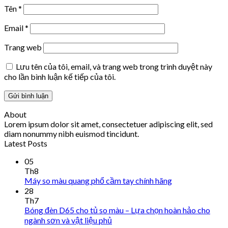
Tên
*
Email
*
Trang web
Lưu tên của tôi, email, và trang web trong trình duyệt này
cho lần bình luận kế tiếp của tôi.
About
Lorem ipsum dolor sit amet, consectetuer adipiscing elit, sed
diam nonummy nibh euismod tincidunt.
Latest Posts
05
Th8
Máy so màu quang phổ cầm tay chính hãng
28
Th7
Bóng đèn D65 cho tủ so màu – Lựa chọn hoàn hảo cho
ngành sơn và vật liệu phủ