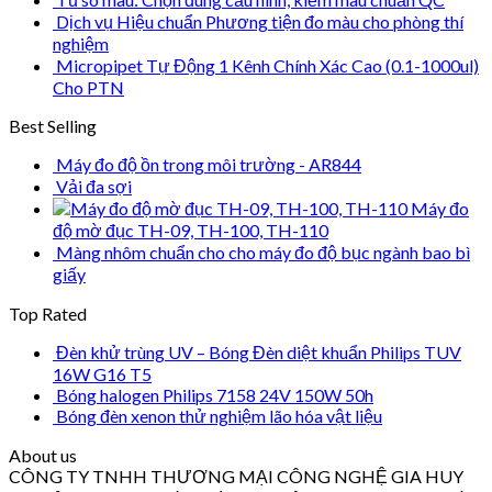
Dịch vụ Hiệu chuẩn Phương tiện đo màu cho phòng thí
nghiệm
Micropipet Tự Động 1 Kênh Chính Xác Cao (0.1-1000ul)
Cho PTN
Best Selling
Máy đo độ ồn trong môi trường - AR844
Vải đa sợi
Máy đo
độ mờ đục TH-09, TH-100, TH-110
Màng nhôm chuẩn cho cho máy đo độ bục ngành bao bì
giấy
Top Rated
Đèn khử trùng UV – Bóng Đèn diệt khuẩn Philips TUV
16W G16 T5
Bóng halogen Philips 7158 24V 150W 50h
Bóng đèn xenon thử nghiệm lão hóa vật liệu
About us
CÔNG TY TNHH THƯƠNG MẠI CÔNG NGHỆ GIA HUY