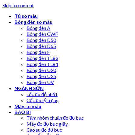
Skip to content
Tủ so màu
Bóng đèn so màu
Bóng đèn A
Bóng đèn CWF
Bóng đèn D50
Bóng đèn D65
Bóng đèn F
Bóng đèn TL83
Bóng đèn TL84
Bóng đèn U30
Bóng đèn U35
Bóng đèn UV
NGÀNH SƠN
cốc đo độ nhớt
Cốc đo tỷ trọng
Máy so màu
BAO BÌ
Tấm nhôm chuẩn đo độ bục
Máy đo độ bục giấy
Cao su đo độ bục