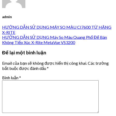
admin
HƯỚNG DẪN SỬ DỤNG MÁY SO MÀU CI7600 TỪ HÃNG
X-RITE
HƯỚNG DẪN SỬ DỤNG Máy So Màu Quang Phổ Để Bàn
Không Tiếp Xúc X-Rite MetaVue VS3200
Để lại một bình luận
Email của bạn sẽ không được hiển thị công khai.
Các trường
bắt buộc được đánh dấu
*
Bình luận
*