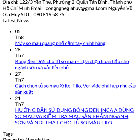
Địa chỉ: 122/3 Yên Thế, Phường 2, Quận Tân Bình, Thành phố
Hồ Chí Minh Email : congnghegiahuy@gmail.com Nguyễn Vũ
Gia Huy SDT : 090 819 58 75
Latest News
05
Th8
Máy so màu quang phổ cầm tay chính hãng
28
Th7
Bóng đèn D65 cho tủ so màu – Lựa chọn hoàn hảo cho
ngành sơn và vật liệu phủ
27
Th7
Cách chọn tủ so màu Xrite, Tilo, Verivide phù hợp nhu cầu
sản xuất
21
Th7
HƯỚNG DẪN SỬ DỤNG BÓNG ĐÈN INCA A DÙNG
SO MÀU VÀ KIỂM TRA MÀU SẢN PHẨM NGÀNH
SƠN VÀ NỘI THẤT CHO TỦ SO MÀU TİLO
Tags
Signup for Newsletter