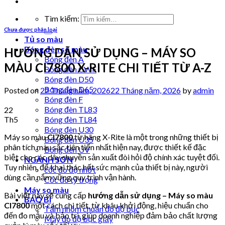
Tìm kiếm:
Chưa được phân loại
Tủ so màu
Bóng đèn so màu
HƯỚNG DẪN SỬ DỤNG – MÁY SO
Bóng đèn A
MÀU CI7800 X-RITE CHI TIẾT TỪ A-Z
Bóng đèn CWF
Bóng đèn D50
Bóng đèn D65
Posted on
22 Tháng năm, 2026
22 Tháng năm, 2026
by
admin
Bóng đèn F
Bóng đèn TL83
22
Th5
Bóng đèn TL84
Bóng đèn U30
Máy so màu
CI7800
từ hãng X-Rite là một trong những thiết bị
Bóng đèn U35
phân tích màu sắc tiên tiến nhất hiện nay, được thiết kế đặc
Bóng đèn UV
biệt cho các dây chuyền sản xuất đòi hỏi độ chính xác tuyệt đối.
NGÀNH SƠN
Tuy nhiên, để khai thác hết sức mạnh của thiết bị này, người
cốc đo độ nhớt
dùng cần nắm vững quy trình vận hành.
Cốc đo tỷ trọng
Máy so màu
Bài viết này sẽ cung cấp
hướng dẫn sử dụng – Máy so màu
BAO BÌ
CI7800
một cách chi tiết, từ khâu khởi động, hiệu chuẩn cho
Tấm nhôm chuẩn đo độ bục
đến đo mẫu và bảo trì, giúp doanh nghiệp đảm bảo chất lượng
Máy đo độ bục giấy