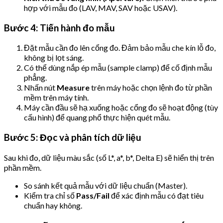
hợp với mẫu đo (LAV, MAV, SAV hoặc USAV).
Bước 4: Tiến hành đo mẫu
Đặt mẫu cần đo lên cổng đo. Đảm bảo mẫu che kín lỗ đo,
không bị lọt sáng.
Có thể dùng nắp ép mẫu (sample clamp) để cố định mẫu
phẳng.
Nhấn nút
Measure
trên máy hoặc chọn lệnh đo từ phần
mềm trên máy tính.
Máy cần đầu sẽ hạ xuống hoặc cổng đo sẽ hoạt động (tùy
cấu hình) để quang phổ thực hiện quét mẫu.
Bước 5: Đọc và phân tích dữ liệu
Sau khi đo, dữ liệu màu sắc (số L*, a*, b*, Delta E) sẽ hiển thị trên
phần mềm.
So sánh kết quả mẫu với dữ liệu chuẩn (Master).
Kiểm tra chỉ số
Pass/Fail
để xác định mẫu có đạt tiêu
chuẩn hay không.