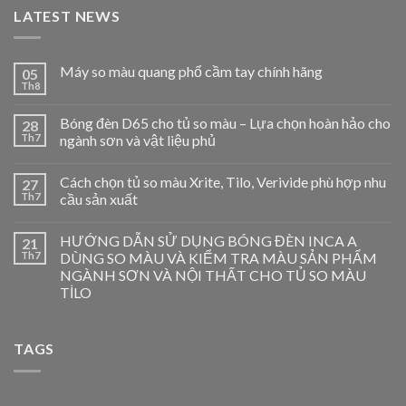
LATEST NEWS
Máy so màu quang phổ cầm tay chính hãng
05
Th8
Bóng đèn D65 cho tủ so màu – Lựa chọn hoàn hảo cho
28
Th7
ngành sơn và vật liệu phủ
Cách chọn tủ so màu Xrite, Tilo, Verivide phù hợp nhu
27
Th7
cầu sản xuất
HƯỚNG DẪN SỬ DỤNG BÓNG ĐÈN INCA A
21
Th7
DÙNG SO MÀU VÀ KIỂM TRA MÀU SẢN PHẨM
NGÀNH SƠN VÀ NỘI THẤT CHO TỦ SO MÀU
TİLO
TAGS