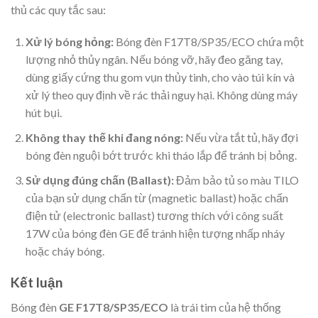
thủ các quy tắc sau:
Xử lý bóng hỏng:
Bóng đèn F17T8/SP35/ECO chứa một
lượng nhỏ thủy ngân. Nếu bóng vỡ, hãy đeo găng tay,
dùng giấy cứng thu gom vụn thủy tinh, cho vào túi kín và
xử lý theo quy định về rác thải nguy hại. Không dùng máy
hút bụi.
Không thay thế khi đang nóng:
Nếu vừa tắt tủ, hãy đợi
bóng đèn nguội bớt trước khi tháo lắp để tránh bị bỏng.
Sử dụng đúng chấn (Ballast):
Đảm bảo tủ so màu TILO
của bạn sử dụng chấn từ (magnetic ballast) hoặc chấn
điện tử (electronic ballast) tương thích với công suất
17W của bóng đèn GE để tránh hiện tượng nhấp nháy
hoặc cháy bóng.
Kết luận
Bóng đèn
GE F17T8/SP35/ECO
là trái tim của hệ thống