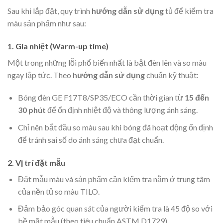
Sau khi lắp đặt, quy trình
hướng dẫn sử dụng
tủ để kiểm tra
màu sản phẩm như sau:
1. Gia nhiệt (Warm-up time)
Một trong những lỗi phổ biến nhất là bật đèn lên và so màu
ngay lập tức. Theo
hướng dẫn sử dụng
chuẩn kỹ thuật:
Bóng đèn GE F17T8/SP35/ECO cần thời gian từ
15 đến
30 phút
để ổn định nhiệt độ và thông lượng ánh sáng.
Chỉ nên bắt đầu so màu sau khi bóng đã hoạt động ổn định
để tránh sai số do ánh sáng chưa đạt chuẩn.
2. Vị trí đặt mẫu
Đặt mẫu màu và sản phẩm cần kiểm tra nằm ở trung tâm
của nền tủ so màu TILO.
Đảm bảo góc quan sát của người kiểm tra là 45 độ so với
bề mặt mẫu (theo tiêu chuẩn ASTM D1729).