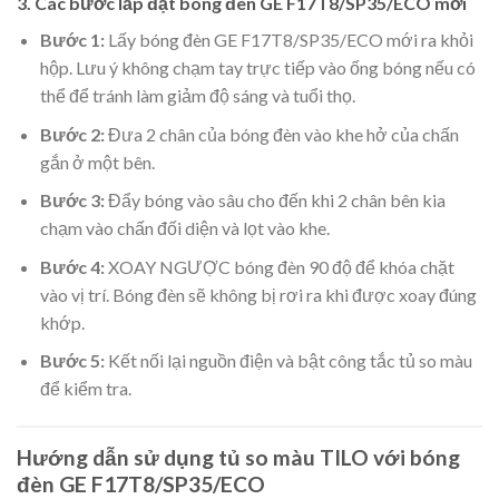
3. Các bước lắp đặt bóng đèn GE F17T8/SP35/ECO mới
Bước 1:
Lấy bóng đèn GE F17T8/SP35/ECO mới ra khỏi
hộp. Lưu ý không chạm tay trực tiếp vào ống bóng nếu có
thể để tránh làm giảm độ sáng và tuổi thọ.
Bước 2:
Đưa 2 chân của bóng đèn vào khe hở của chấn
gắn ở một bên.
Bước 3:
Đẩy bóng vào sâu cho đến khi 2 chân bên kia
chạm vào chấn đối diện và lọt vào khe.
Bước 4:
XOAY NGƯỢC bóng đèn 90 độ để khóa chặt
vào vị trí. Bóng đèn sẽ không bị rơi ra khi được xoay đúng
khớp.
Bước 5:
Kết nối lại nguồn điện và bật công tắc tủ so màu
để kiểm tra.
Hướng dẫn sử dụng tủ so màu TILO với bóng
đèn GE F17T8/SP35/ECO