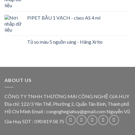
PIPET BẦU 1 VẠCH - class AS 4 ml
Tủ so màu 5 nguồn sáng - Hãng Xrite
ABOUT US
CÔNG TY TNHH THƯƠNG MẠI CÔNG NGHỆ GIA HUY
Địa chỉ: 122/3 Yên Thế, Phường 2, Quận Tân Bình, Thành phố
Hồ Chí Minh Email : congnghegiahuy@gmail.com Nguyễn Vũ
Gia Huy SDT : 090 819 58 75