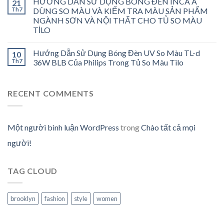
HƯỚNG DẪN SỬ DỤNG BÓNG ĐÈN INCA A
21
Th7
DÙNG SO MÀU VÀ KIỂM TRA MÀU SẢN PHẨM
NGÀNH SƠN VÀ NỘI THẤT CHO TỦ SO MÀU
TİLO
Hướng Dẫn Sử Dụng Bóng Đèn UV So Màu TL-d
10
Th7
36W BLB Của Philips Trong Tủ So Màu Tilo
RECENT COMMENTS
Một người bình luận WordPress
trong
Chào tất cả mọi
người!
TAG CLOUD
brooklyn
fashion
style
women