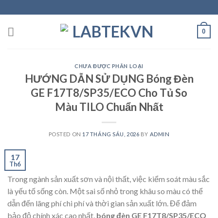
Skip
to
content
0
CHƯA ĐƯỢC PHÂN LOẠI
HƯỚNG DẪN SỬ DỤNG Bóng Đèn
GE F17T8/SP35/ECO Cho Tủ So
Màu TILO Chuẩn Nhất
POSTED ON
17 THÁNG SÁU, 2026
BY
ADMIN
17
Th6
Trong ngành sản xuất sơn và nội thất, việc kiểm soát màu sắc
là yếu tố sống còn. Một sai số nhỏ trong khâu so màu có thể
dẫn đến lãng phí chi phí và thời gian sản xuất lớn. Để đảm
bảo độ chính xác cao nhất,
bóng đèn GE F17T8/SP35/ECO