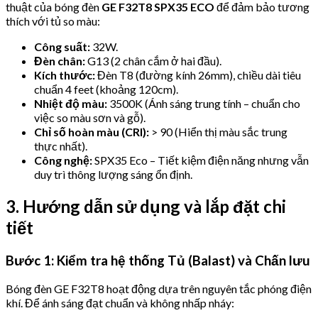
thuật của bóng đèn
GE F32T8 SPX35 ECO
để đảm bảo tương
thích với tủ so màu:
Công suất:
32W.
Đèn chân:
G13 (2 chân cắm ở hai đầu).
Kích thước:
Đèn T8 (đường kính 26mm), chiều dài tiêu
chuẩn 4 feet (khoảng 120cm).
Nhiệt độ màu:
3500K (Ánh sáng trung tính – chuẩn cho
việc so màu sơn và gỗ).
Chỉ số hoàn màu (CRI):
> 90 (Hiển thị màu sắc trung
thực nhất).
Công nghệ:
SPX35 Eco – Tiết kiệm điện năng nhưng vẫn
duy trì thông lượng sáng ổn định.
3. Hướng dẫn sử dụng và lắp đặt chi
tiết
Bước 1: Kiểm tra hệ thống Tủ (Balast) và Chấn lưu
Bóng đèn GE F32T8 hoạt động dựa trên nguyên tắc phóng điện
khí. Để ánh sáng đạt chuẩn và không nhấp nháy: