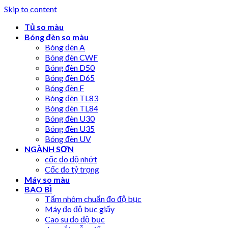
Skip to content
Tủ so màu
Bóng đèn so màu
Bóng đèn A
Bóng đèn CWF
Bóng đèn D50
Bóng đèn D65
Bóng đèn F
Bóng đèn TL83
Bóng đèn TL84
Bóng đèn U30
Bóng đèn U35
Bóng đèn UV
NGÀNH SƠN
cốc đo độ nhớt
Cốc đo tỷ trọng
Máy so màu
BAO BÌ
Tấm nhôm chuẩn đo độ bục
Máy đo độ bục giấy
Cao su đo độ bục