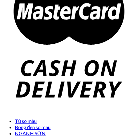
Tủ so màu
Bóng đèn so màu
NGÀNH SƠN