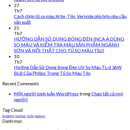
27
Th7
Cách chọn tủ so màu Xrite, Tilo, Verivide phù hợp nhu cầu
sản xuất
21
Th7
HƯỚNG DẪN SỬ DỤNG BÓNG ĐÈN INCA A DÙNG
SO MÀU VÀ KIỂM TRA MÀU SẢN PHẨM NGÀNH
SƠN VÀ NỘI THẤT CHO TỦ SO MÀU TİLO
10
Th7
Hướng Dẫn Sử Dụng Bóng Đèn UV So Màu TL-d 36W
BLB Của Philips Trong Tủ So Màu Tilo
Recent Comments
Một người bình luận WordPress
trong
Chào tất cả mọi
người!
Tag Cloud
brooklyn
fashion
style
women
Danh mục