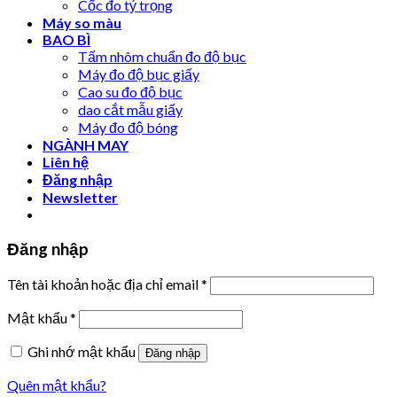
Cốc đo tỷ trọng
Máy so màu
BAO BÌ
Tấm nhôm chuẩn đo độ bục
Máy đo độ bục giấy
Cao su đo độ bục
dao cắt mẫu giấy
Máy đo độ bóng
NGÀNH MAY
Liên hệ
Đăng nhập
Newsletter
Đăng nhập
Tên tài khoản hoặc địa chỉ email
*
Mật khẩu
*
Ghi nhớ mật khẩu
Đăng nhập
Quên mật khẩu?