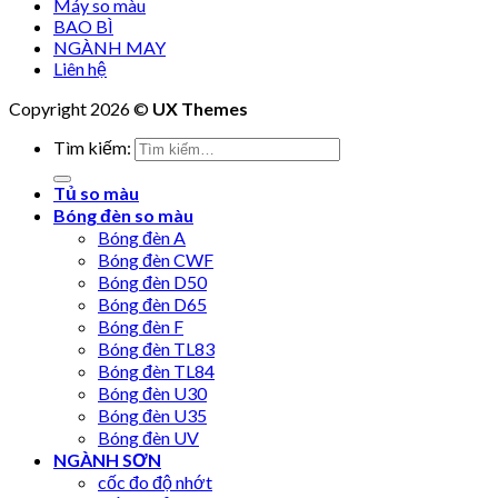
Máy so màu
BAO BÌ
NGÀNH MAY
Liên hệ
Copyright 2026 ©
UX Themes
Tìm kiếm:
Tủ so màu
Bóng đèn so màu
Bóng đèn A
Bóng đèn CWF
Bóng đèn D50
Bóng đèn D65
Bóng đèn F
Bóng đèn TL83
Bóng đèn TL84
Bóng đèn U30
Bóng đèn U35
Bóng đèn UV
NGÀNH SƠN
cốc đo độ nhớt