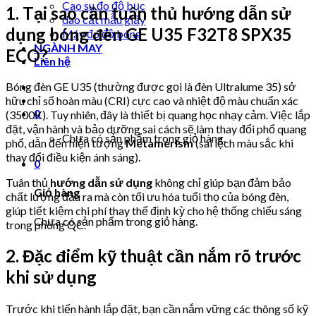
Cao su đo độ bục
1. Tại sao cần tuân thủ hướng dẫn sử
dao cắt mẫu giấy
dụng bóng đèn GE U35 F32T8 SPX35
Máy đo độ bóng
NGÀNH MAY
ECO?
Liên hệ
Bóng đèn GE U35 (thường được gọi là đèn Ultralume 35) sở
hữu chỉ số hoàn màu (CRI) cực cao và nhiệt độ màu chuẩn xác
0
(3500K). Tuy nhiên, đây là thiết bị quang học nhạy cảm. Việc lắp
đặt, vận hành và bảo dưỡng sai cách sẽ làm thay đổi phổ quang
Chưa có sản phẩm trong giỏ hàng.
phổ, dẫn đến hiện tượng
Metamerism
(sai lệch màu sắc khi
thay đổi điều kiện ánh sáng).
0
Tuân thủ
hướng dẫn sử dụng
không chỉ giúp bạn đảm bảo
Giỏ hàng
chất lượng đầu ra mà còn tối ưu hóa tuổi thọ của bóng đèn,
giúp tiết kiệm chi phí thay thế định kỳ cho hệ thống chiếu sáng
Chưa có sản phẩm trong giỏ hàng.
trong phòng QC.
2. Đặc điểm kỹ thuật cần nắm rõ trước
khi sử dụng
Trước khi tiến hành lắp đặt, bạn cần nắm vững các thông số kỹ