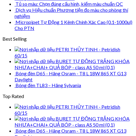
Tủ so màu: Chọn đúng cấu hình, kiểm màu chuẩn QC
Dịch vụ Hiệu chuẩn Phương tiện đo màu cho phòng thí
nghiệm
Micropipet Tự Động 1 Kênh Chính Xác Cao (0.1-1000ul)
Cho PTN
Best Selling
PETRI THỦY TINH - Petridish
60/15
BURET TỰ ĐỘNG TRẮNG KHÓA
NHƯA+CHAI+ QUẢ BÓP - class AS 50 ml (0,1)
Bóng đèn D65 - Hãng Osram - T8 L 18W 865 XT G13
Daylight
Bóng đèn TL83 – Hãng Sylvania
Top Rated
PETRI THỦY TINH - Petridish
60/15
BURET TỰ ĐỘNG TRẮNG KHÓA
NHƯA+CHAI+ QUẢ BÓP - class AS 50 ml (0,1)
Bóng đèn D65 - Hãng Osram - T8 L 18W 865 XT G13