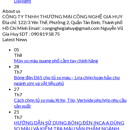
Daylight
About us
CÔNG TY TNHH THƯƠNG MẠI CÔNG NGHỆ GIA HUY
Địa chỉ: 122/3 Yên Thế, Phường 2, Quận Tân Bình, Thành phố
Hồ Chí Minh Email : congnghegiahuy@gmail.com Nguyễn Vũ
Gia Huy SDT : 090 819 58 75
Latest News
05
Th8
Máy so màu quang phổ cầm tay chính hãng
28
Th7
Bóng đèn D65 cho tủ so màu – Lựa chọn hoàn hảo cho
ngành sơn và vật liệu phủ
27
Th7
Cách chọn tủ so màu Xrite, Tilo, Verivide phù hợp nhu cầu
sản xuất
21
Th7
HƯỚNG DẪN SỬ DỤNG BÓNG ĐÈN INCA A DÙNG
SO MÀU VÀ KIỂM TRA MÀU SẢN PHẨM NGÀNH