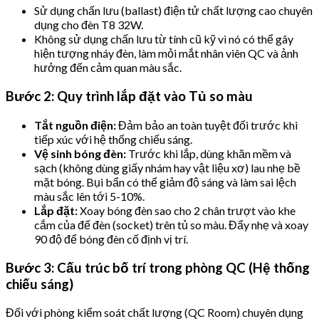
Sử dụng chấn lưu (ballast) điện tử chất lượng cao chuyên
dụng cho đèn T8 32W.
Không sử dụng chấn lưu từ tính cũ kỹ vì nó có thể gây
hiện tượng nháy đèn, làm mỏi mắt nhân viên QC và ảnh
hưởng đến cảm quan màu sắc.
Bước 2: Quy trình lắp đặt vào Tủ so màu
Tắt nguồn điện:
Đảm bảo an toàn tuyệt đối trước khi
tiếp xúc với hệ thống chiếu sáng.
Vệ sinh bóng đèn:
Trước khi lắp, dùng khăn mềm và
sạch (không dùng giấy nhám hay vật liệu xơ) lau nhẹ bề
mặt bóng. Bụi bẩn có thể giảm độ sáng và làm sai lệch
màu sắc lên tới 5-10%.
Lắp đặt:
Xoay bóng đèn sao cho 2 chân trượt vào khe
cắm của đế đèn (socket) trên tủ so màu. Đẩy nhẹ và xoay
90 độ để bóng đèn cố định vị trí.
Bước 3: Cấu trúc bố trí trong phòng QC (Hệ thống
chiếu sáng)
Đối với phòng kiểm soát chất lượng (QC Room) chuyên dụng