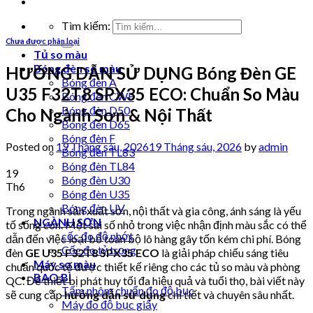
Tìm kiếm:
Chưa được phân loại
Tủ so màu
Bóng đèn so màu
HƯỚNG DẪN SỬ DỤNG Bóng Đèn GE
Bóng đèn A
U35 F32T8 SPX35 ECO: Chuẩn So Màu
Bóng đèn CWF
Bóng đèn D50
Cho Ngành Sơn & Nội Thất
Bóng đèn D65
Bóng đèn F
Posted on
19 Tháng sáu, 2026
19 Tháng sáu, 2026
by
admin
Bóng đèn TL83
Bóng đèn TL84
19
Bóng đèn U30
Th6
Bóng đèn U35
Bóng đèn UV
Trong ngành sản xuất sơn, nội thất và gia công, ánh sáng là yếu
NGÀNH SƠN
tố sống còn. Một sai số nhỏ trong việc nhận định màu sắc có thể
cốc đo độ nhớt
dẫn đến việc loại bỏ toàn bộ lô hàng gây tốn kém chi phí. Bóng
Cốc đo tỷ trọng
đèn
GE U35 F32T8 SPX35 ECO
là giải pháp chiếu sáng tiêu
Máy so màu
chuẩn quốc tế được thiết kế riêng cho các tủ so màu và phòng
BAO BÌ
QC. Để thiết bị phát huy tối đa hiệu quả và tuổi thọ, bài viết này
Tấm nhôm chuẩn đo độ bục
sẽ cung cấp
hướng dẫn sử dụng
chi tiết và chuyên sâu nhất.
Máy đo độ bục giấy