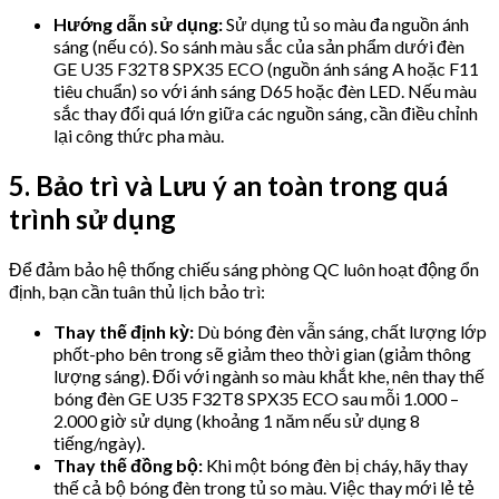
Hướng dẫn sử dụng:
Sử dụng tủ so màu đa nguồn ánh
sáng (nếu có). So sánh màu sắc của sản phẩm dưới đèn
GE U35 F32T8 SPX35 ECO (nguồn ánh sáng A hoặc F11
tiêu chuẩn) so với ánh sáng D65 hoặc đèn LED. Nếu màu
sắc thay đổi quá lớn giữa các nguồn sáng, cần điều chỉnh
lại công thức pha màu.
5. Bảo trì và Lưu ý an toàn trong quá
trình sử dụng
Để đảm bảo hệ thống chiếu sáng phòng QC luôn hoạt động ổn
định, bạn cần tuân thủ lịch bảo trì:
Thay thế định kỳ:
Dù bóng đèn vẫn sáng, chất lượng lớp
phốt-pho bên trong sẽ giảm theo thời gian (giảm thông
lượng sáng). Đối với ngành so màu khắt khe, nên thay thế
bóng đèn GE U35 F32T8 SPX35 ECO sau mỗi 1.000 –
2.000 giờ sử dụng (khoảng 1 năm nếu sử dụng 8
tiếng/ngày).
Thay thế đồng bộ:
Khi một bóng đèn bị cháy, hãy thay
thế cả bộ bóng đèn trong tủ so màu. Việc thay mới lẻ tẻ