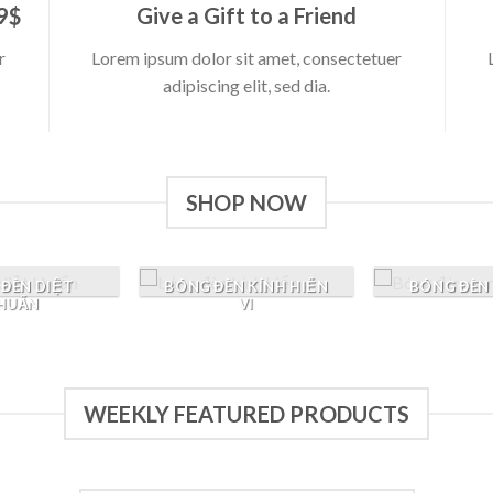
99$
Give a Gift to a Friend
r
Lorem ipsum dolor sit amet, consectetuer
adipiscing elit, sed dia.
SHOP NOW
ĐÈN DIỆT
BÓNG ĐÈN KÍNH HIỂN
BÓNG ĐÈN
HUẨN
VI
WEEKLY FEATURED PRODUCTS