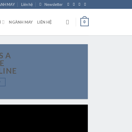
NH MAY
Liên hệ
Newsletter
0
Ì
NGÀNH MAY
LIÊN HỆ
S A
E
LINE
W