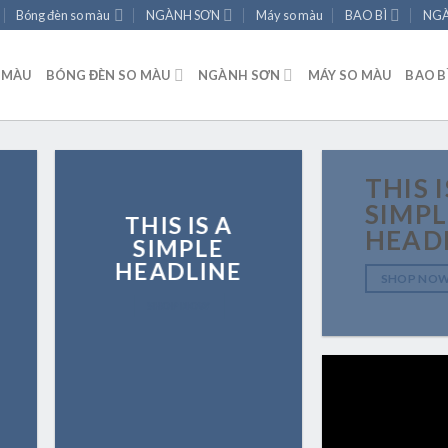
Bóng đèn so màu
NGÀNH SƠN
Máy so màu
BAO BÌ
NGÀ
 MÀU
BÓNG ĐÈN SO MÀU
NGÀNH SƠN
MÁY SO MÀU
BAO B
THIS I
SIMPL
THIS IS A
HEAD
SIMPLE
HEADLINE
SHOP NO
SHOP NOW