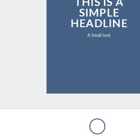
THIS IS A
SIMPLE
HEADLINE
A Small text
CLICK ME!