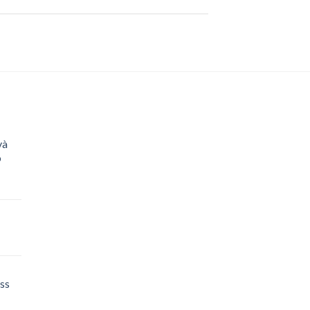
và
o
-
ss