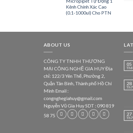
Micropipet Tự Động 1
Kênh Chính Xác Cao
(0.1-1000ul) Cho PTN
ABOUT US
LA
CÔNG TY TNHH THƯƠNG
05
MẠI CÔNG NGHỆ GIA HUY Địa
Th8
chỉ: 122/3 Yên Thế, Phường 2,
Quận Tân Bình, Thành phố Hồ Chí
28
Th7
Minh Email :
congnghegiahuy@gmail.com
Nguyễn Vũ Gia Huy SDT : 090 819
27
58 75
Th7