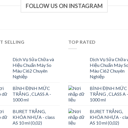
FOLLOW US ON INSTAGRAM
T SELLING
TOP RATED
Dịch Vụ Sửa Chữa và
Dịch Vụ Sửa Chữa 
Hiệu Chuẩn Máy So
Hiệu Chuẩn Máy S
Màu Ci62 Chuyên
Màu Ci62 Chuyên
Nghiệp
Nghiệp
BÌNH ĐỊNH MỨC
BÌNH ĐỊNH MỨC
TRẮNG , CLASS A -
TRẮNG , CLASS A 
1000 ml
1000 ml
BURET TRẮNG,
BURET TRẮNG,
KHÓA NHỰA - class
KHÓA NHỰA - cla
AS 10 ml (0,02)
AS 10 ml (0,02)