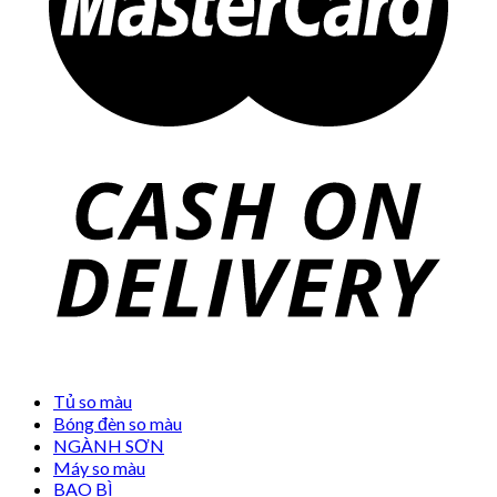
Tủ so màu
Bóng đèn so màu
NGÀNH SƠN
Máy so màu
BAO BÌ