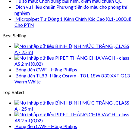
Tủ so màu: Chọn đúng cấu hình, kiểm màu chuẩn QC
Dịch vụ Hiệu chuẩn Phương tiện đo màu cho phòng thí
nghiệm
Micropipet Tự Động 1 Kênh Chính Xác Cao (0.1-1000ul)
Cho PTN
Best Selling
BÌNH ĐỊNH MỨC TRẮNG , CLASS
A - 25 ml
PIPET THẲNG CHIA VẠCH - class
AS 2 ml (0,02)
Bóng đèn CWF – Hãng Philips
Bóng đèn TL83- Hãng Osram - T8 L 18W 830 XXT G13
Warm White
Top Rated
BÌNH ĐỊNH MỨC TRẮNG , CLASS
A - 25 ml
PIPET THẲNG CHIA VẠCH - class
AS 2 ml (0,02)
Bóng đèn CWF – Hãng Philips