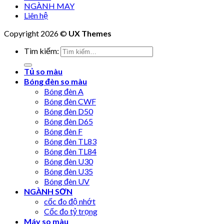
NGÀNH MAY
Liên hệ
Copyright 2026 ©
UX Themes
Tìm kiếm:
Tủ so màu
Bóng đèn so màu
Bóng đèn A
Bóng đèn CWF
Bóng đèn D50
Bóng đèn D65
Bóng đèn F
Bóng đèn TL83
Bóng đèn TL84
Bóng đèn U30
Bóng đèn U35
Bóng đèn UV
NGÀNH SƠN
cốc đo độ nhớt
Cốc đo tỷ trọng
Máy so màu