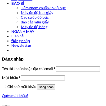
BAO BÌ
Tấm nhôm chuẩn đo độ bục
Máy đo độ bục giấy
Cao su đo độ bục
dao cắt mẫu giấy
Máy đo độ bóng
NGÀNH MAY
Liên hệ
Đăng nhập
Newsletter
Đăng nhập
Tên tài khoản hoặc địa chỉ email
*
Mật khẩu
*
Ghi nhớ mật khẩu
Đăng nhập
Quên mật khẩu?