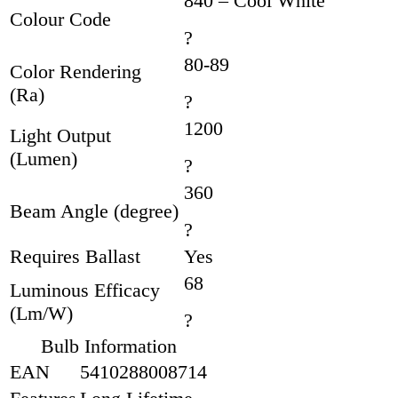
840 – Cool White
Colour Code
?
80-89
Color Rendering
(Ra)
?
1200
Light Output
(Lumen)
?
360
Beam Angle (degree)
?
Requires Ballast
Yes
68
Luminous Efficacy
(Lm/W)
?
Bulb Information
EAN
5410288008714