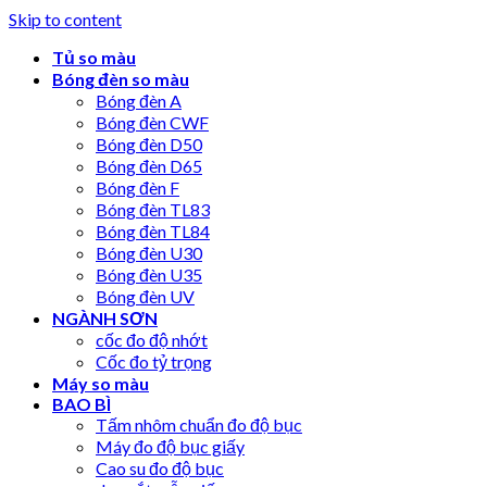
Skip to content
Tủ so màu
Bóng đèn so màu
Bóng đèn A
Bóng đèn CWF
Bóng đèn D50
Bóng đèn D65
Bóng đèn F
Bóng đèn TL83
Bóng đèn TL84
Bóng đèn U30
Bóng đèn U35
Bóng đèn UV
NGÀNH SƠN
cốc đo độ nhớt
Cốc đo tỷ trọng
Máy so màu
BAO BÌ
Tấm nhôm chuẩn đo độ bục
Máy đo độ bục giấy
Cao su đo độ bục