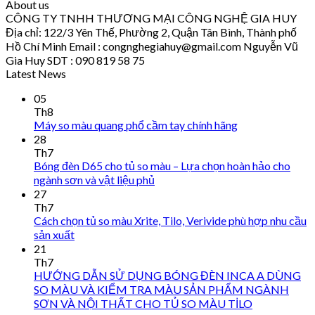
About us
CÔNG TY TNHH THƯƠNG MẠI CÔNG NGHỆ GIA HUY
Địa chỉ: 122/3 Yên Thế, Phường 2, Quận Tân Bình, Thành phố
Hồ Chí Minh Email : congnghegiahuy@gmail.com Nguyễn Vũ
Gia Huy SDT : 090 819 58 75
Latest News
05
Th8
Máy so màu quang phổ cầm tay chính hãng
28
Th7
Bóng đèn D65 cho tủ so màu – Lựa chọn hoàn hảo cho
ngành sơn và vật liệu phủ
27
Th7
Cách chọn tủ so màu Xrite, Tilo, Verivide phù hợp nhu cầu
sản xuất
21
Th7
HƯỚNG DẪN SỬ DỤNG BÓNG ĐÈN INCA A DÙNG
SO MÀU VÀ KIỂM TRA MÀU SẢN PHẨM NGÀNH
SƠN VÀ NỘI THẤT CHO TỦ SO MÀU TİLO