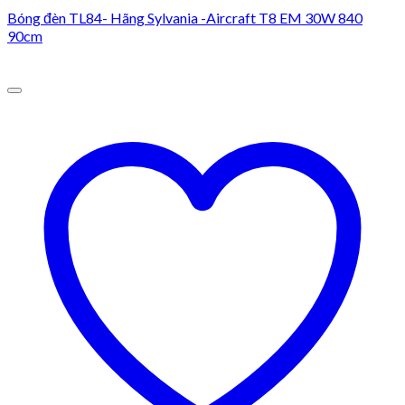
Bóng đèn TL84- Hãng Sylvania -Aircraft T8 EM 30W 840
90cm