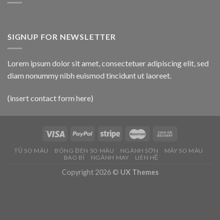
SIGNUP FOR NEWSLETTER
Lorem ipsum dolor sit amet, consectetuer adipiscing elit, sed
diam nonummy nibh euismod tincidunt ut laoreet.
(insert contact form here)
TỦ SO MÀU
BÓNG ĐÈN SO MÀU
NGÀNH SƠN
MÁY SO MÀU
BAO BÌ
NGÀNH MAY
LIÊN HỆ
Copyright 2026 ©
UX Themes