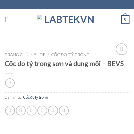
Skip
to
content
0
TRANG CHỦ
/
SHOP
/
CỐC ĐO TỶ TRỌNG
Cốc đo tỷ trọng sơn và dung môi – BEVS
Add to
wishlist
Danh mục:
Cốc đo tỷ trọng