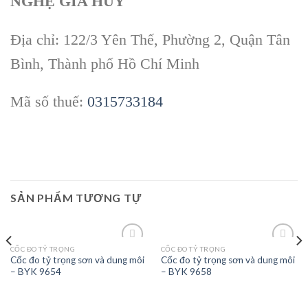
NGHỆ GIA HUY
Địa chỉ: 122/3 Yên Thế, Phường 2, Quận Tân
Bình, Thành phố Hồ Chí Minh
Mã số thuế:
0315733184
SẢN PHẨM TƯƠNG TỰ
CỐC ĐO TỶ TRỌNG
CỐC ĐO TỶ TRỌNG
Cốc đo tỷ trọng sơn và dung môi
Cốc đo tỷ trọng sơn và dung môi
– BYK 9654
– BYK 9658
Add to
Add to
wishlist
wishlist