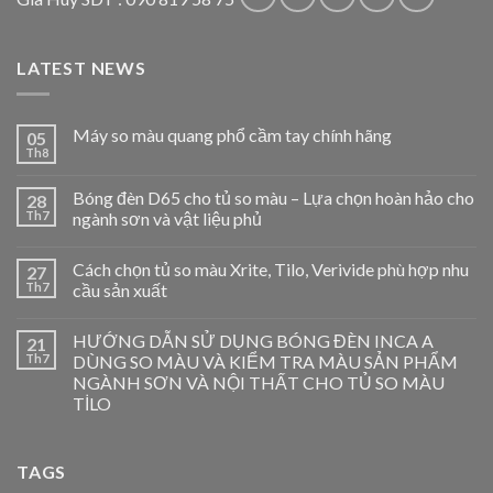
LATEST NEWS
Máy so màu quang phổ cầm tay chính hãng
05
Th8
Bóng đèn D65 cho tủ so màu – Lựa chọn hoàn hảo cho
28
Th7
ngành sơn và vật liệu phủ
Cách chọn tủ so màu Xrite, Tilo, Verivide phù hợp nhu
27
Th7
cầu sản xuất
HƯỚNG DẪN SỬ DỤNG BÓNG ĐÈN INCA A
21
Th7
DÙNG SO MÀU VÀ KIỂM TRA MÀU SẢN PHẨM
NGÀNH SƠN VÀ NỘI THẤT CHO TỦ SO MÀU
TİLO
TAGS