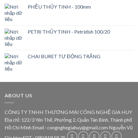
PHỄU THỦY TINH - 100mm
PETRI THỦY TINH - Petridish 100/20
CHAI BURET TỰ ĐỘNG TRẮNG
ABOUT US
CÔNG TY TNHH THƯƠNG MẠI CÔNG NGHỆ GIA HUY
Địa chỉ: 122/3 Yên Thế, Phường 2, Quận Tân Bình, Thành phố
Hồ Chí Minh Email : congnghegiahuy@gmail.com Nguyễn Vũ
Gia Huy SDT : 090 819 58 75