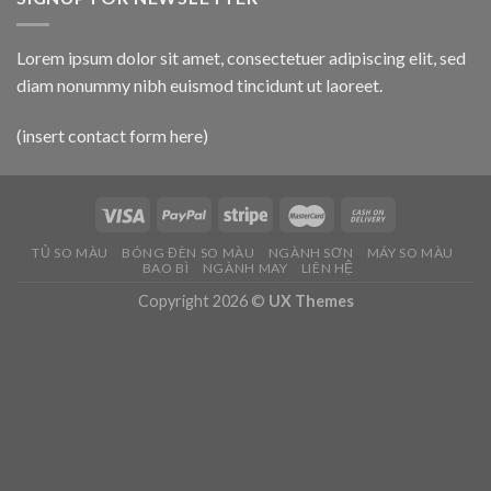
Lorem ipsum dolor sit amet, consectetuer adipiscing elit, sed
diam nonummy nibh euismod tincidunt ut laoreet.
(insert contact form here)
TỦ SO MÀU
BÓNG ĐÈN SO MÀU
NGÀNH SƠN
MÁY SO MÀU
BAO BÌ
NGÀNH MAY
LIÊN HỆ
Copyright 2026 ©
UX Themes