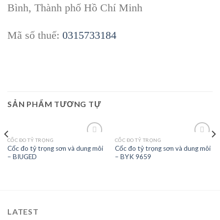
Bình, Thành phố Hồ Chí Minh
Mã số thuế:
0315733184
SẢN PHẨM TƯƠNG TỰ
CỐC ĐO TỶ TRỌNG
CỐC ĐO TỶ TRỌNG
Cốc đo tỷ trọng sơn và dung môi
Cốc đo tỷ trọng sơn và dung môi
– BIUGED
– BYK 9659
Add to
Add to
wishlist
wishlist
LATEST