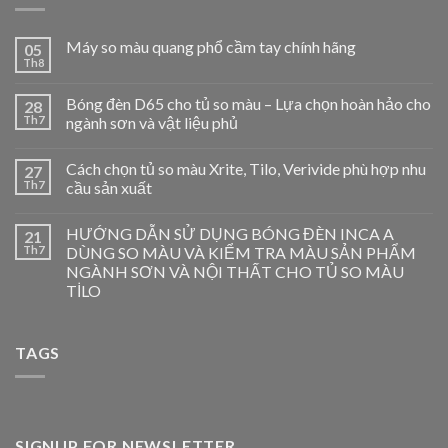
Máy so màu quang phổ cầm tay chính hãng
05
Th8
Bóng đèn D65 cho tủ so màu – Lựa chọn hoàn hảo cho
28
Th7
ngành sơn và vật liệu phủ
Cách chọn tủ so màu Xrite, Tilo, Verivide phù hợp nhu
27
Th7
cầu sản xuất
HƯỚNG DẪN SỬ DỤNG BÓNG ĐÈN INCA A
21
Th7
DÙNG SO MÀU VÀ KIỂM TRA MÀU SẢN PHẨM
NGÀNH SƠN VÀ NỘI THẤT CHO TỦ SO MÀU
TİLO
TAGS
SIGNUP FOR NEWSLETTER