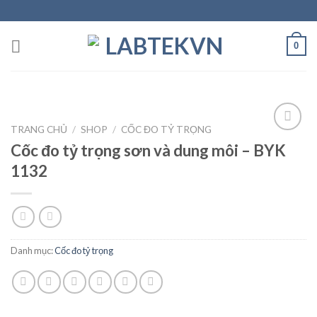
Skip
to
content
0
TRANG CHỦ
/
SHOP
/
CỐC ĐO TỶ TRỌNG
Cốc đo tỷ trọng sơn và dung môi – BYK
1132
Add to
wishlist
Danh mục:
Cốc đo tỷ trọng