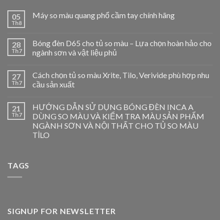
Máy so màu quang phổ cầm tay chính hãng
05
Th8
Bóng đèn D65 cho tủ so màu – Lựa chọn hoàn hảo cho
28
Th7
ngành sơn và vật liệu phủ
Cách chọn tủ so màu Xrite, Tilo, Verivide phù hợp nhu
27
Th7
cầu sản xuất
HƯỚNG DẪN SỬ DỤNG BÓNG ĐÈN INCA A
21
Th7
DÙNG SO MÀU VÀ KIỂM TRA MÀU SẢN PHẨM
NGÀNH SƠN VÀ NỘI THẤT CHO TỦ SO MÀU
TİLO
TAGS
SIGNUP FOR NEWSLETTER