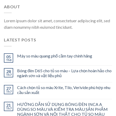
ABOUT
Lorem ipsum dolor sit amet, consectetuer adipiscing elit, sed
diam nonummy nibh euismod tincidunt.
LATEST POSTS
Máy so màu quang phổ cầm tay chính hãng
05
Th8
Bóng đèn D65 cho tủ so màu – Lựa chọn hoàn hảo cho
28
Th7
ngành sơn và vật liệu phủ
Cách chọn tủ so màu Xrite, Tilo, Verivide phù hợp nhu
27
Th7
cầu sản xuất
HƯỚNG DẪN SỬ DỤNG BÓNG ĐÈN INCA A
21
Th7
DÙNG SO MÀU VÀ KIỂM TRA MÀU SẢN PHẨM
NGÀNH SƠN VÀ NỘI THẤT CHO TỦ SO MÀU