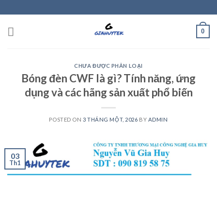
Skip
to
content
0
CHƯA ĐƯỢC PHÂN LOẠI
Bóng đèn CWF là gì? Tính năng, ứng
dụng và các hãng sản xuất phổ biến
POSTED ON
3 THÁNG MỘT, 2026
BY
ADMIN
03
Th1