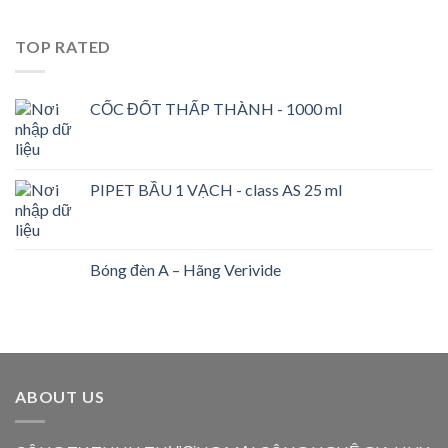
TOP RATED
CỐC ĐỐT THẤP THÀNH - 1000 ml
PIPET BẦU 1 VẠCH - class AS 25 ml
Bóng đèn A – Hãng Verivide
ABOUT US