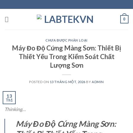
Skip
to
content
0
CHƯA ĐƯỢC PHÂN LOẠI
Máy Đo Độ Cứng Màng Sơn: Thiết Bị
Thiết Yếu Trong Kiểm Soát Chất
Lượng Sơn
POSTED ON
13 THÁNG MỘT, 2026
BY
ADMIN
13
Th1
Thinking…
Máy Đo Độ Cứng Màng Sơn: