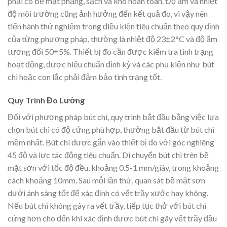
phải có bề mặt phẳng, sạch và khô hoàn toàn. Độ ẩm và nhiệt
độ môi trường cũng ảnh hưởng đến kết quả đo, vì vậy nên
tiến hành thử nghiệm trong điều kiện tiêu chuẩn theo quy định
của từng phương pháp, thường là nhiệt độ 23±2°C và độ ẩm
tương đối 50±5%. Thiết bị đo cần được kiểm tra tình trạng
hoạt động, được hiệu chuẩn định kỳ và các phụ kiện như bút
chì hoặc con lắc phải đảm bảo tình trạng tốt.
Quy Trình Đo Lường
Đối với phương pháp bút chì, quy trình bắt đầu bằng việc lựa
chọn bút chì có độ cứng phù hợp, thường bắt đầu từ bút chì
mềm nhất. Bút chì được gắn vào thiết bị đo với góc nghiêng
45 độ và lực tác động tiêu chuẩn. Di chuyển bút chì trên bề
mặt sơn với tốc độ đều, khoảng 0.5-1 mm/giây, trong khoảng
cách khoảng 10mm. Sau mỗi lần thử, quan sát bề mặt sơn
dưới ánh sáng tốt để xác định có vết trầy xước hay không.
Nếu bút chì không gây ra vết trầy, tiếp tục thử với bút chì
cứng hơn cho đến khi xác định được bút chì gây vết trầy đầu