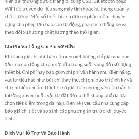
hiện đại thường được trang bị cổng USB, Bluetooth hoặc
WiFi để truyền dữ liệu sang máy tính hoặc hệ thống quản lý
chất lượng. Một số thiết bị còn đi kèm phần mềm chuyên
dụng cho phép tạo báo cáo tự động, phân tích thống kê và
theo dõi xu hướng chất lượng theo thời gian.
Chi Phí Và Tổng Chi Phí Sở Hữu
Khi đánh giá chi phí, bạn cần xem xét không chỉ giá mua ban
đầu mà còn tổng chi phí sở hữu trong suốt vòng đời sử dụng
thiết bị. Chi phí này bao gồm chi phí vận hành như điện năng,
vật tư tiêu hao như bút chì thay thế, chi phí bảo trì định kỳ và
chi phí hiệu chuẩn. Thiết bị có giá thấp nhưng yêu cầu bảo trì
thường xuyên hoặc vật tư đắt đỏ có thể không phải là lựa
chọn tiết kiệm trong dài hạn. Bạn nên yêu cầu nhà cung cấp
báo giá chi tiết và so sánh các phương án trước khi quyết
định.
Dịch Vụ Hỗ Trợ Và Bảo Hành