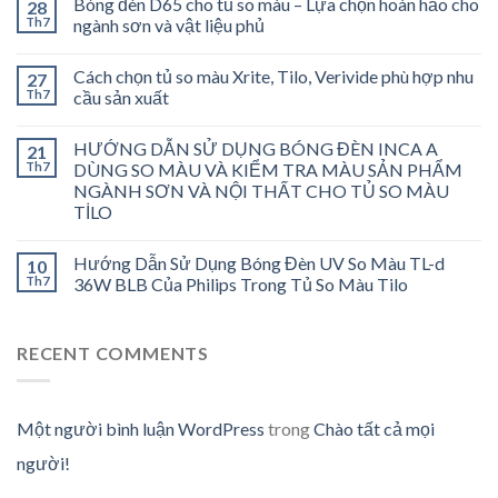
Bóng đèn D65 cho tủ so màu – Lựa chọn hoàn hảo cho
28
Th7
ngành sơn và vật liệu phủ
Cách chọn tủ so màu Xrite, Tilo, Verivide phù hợp nhu
27
Th7
cầu sản xuất
HƯỚNG DẪN SỬ DỤNG BÓNG ĐÈN INCA A
21
Th7
DÙNG SO MÀU VÀ KIỂM TRA MÀU SẢN PHẨM
NGÀNH SƠN VÀ NỘI THẤT CHO TỦ SO MÀU
TİLO
Hướng Dẫn Sử Dụng Bóng Đèn UV So Màu TL-d
10
Th7
36W BLB Của Philips Trong Tủ So Màu Tilo
RECENT COMMENTS
Một người bình luận WordPress
trong
Chào tất cả mọi
người!