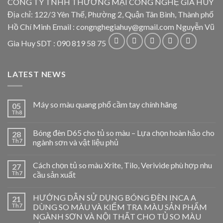
CÔNG TY TNHH THƯƠNG MẠI CÔNG NGHỆ GIA HUY
Địa chỉ: 122/3 Yên Thế, Phường 2, Quận Tân Bình, Thành phố
Hồ Chí Minh Email : congnghegiahuy@gmail.com Nguyễn Vũ
Gia Huy SDT : 090 819 58 75
LATEST NEWS
Máy so màu quang phổ cầm tay chính hãng
05
Th8
Bóng đèn D65 cho tủ so màu – Lựa chọn hoàn hảo cho
28
Th7
ngành sơn và vật liệu phủ
Cách chọn tủ so màu Xrite, Tilo, Verivide phù hợp nhu
27
Th7
cầu sản xuất
HƯỚNG DẪN SỬ DỤNG BÓNG ĐÈN INCA A
21
Th7
DÙNG SO MÀU VÀ KIỂM TRA MÀU SẢN PHẨM
NGÀNH SƠN VÀ NỘI THẤT CHO TỦ SO MÀU