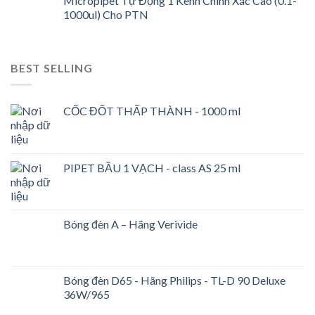
Micropipet Tự Động 1 Kênh Chính Xác Cao (0.1-
1000ul) Cho PTN
BEST SELLING
CỐC ĐỐT THẤP THÀNH - 1000 ml
PIPET BẦU 1 VẠCH - class AS 25 ml
Bóng đèn A – Hãng Verivide
Bóng đèn D65 - Hãng Philips - TL-D 90 Deluxe
36W/965