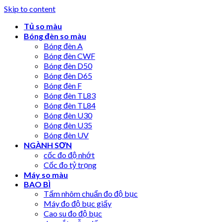
Skip to content
Tủ so màu
Bóng đèn so màu
Bóng đèn A
Bóng đèn CWF
Bóng đèn D50
Bóng đèn D65
Bóng đèn F
Bóng đèn TL83
Bóng đèn TL84
Bóng đèn U30
Bóng đèn U35
Bóng đèn UV
NGÀNH SƠN
cốc đo độ nhớt
Cốc đo tỷ trọng
Máy so màu
BAO BÌ
Tấm nhôm chuẩn đo độ bục
Máy đo độ bục giấy
Cao su đo độ bục