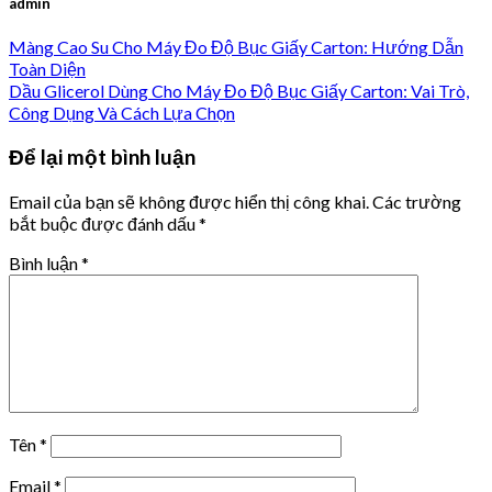
admin
Màng Cao Su Cho Máy Đo Độ Bục Giấy Carton: Hướng Dẫn
Toàn Diện
Dầu Glicerol Dùng Cho Máy Đo Độ Bục Giấy Carton: Vai Trò,
Công Dụng Và Cách Lựa Chọn
Để lại một bình luận
Email của bạn sẽ không được hiển thị công khai.
Các trường
bắt buộc được đánh dấu
*
Bình luận
*
Tên
*
Email
*