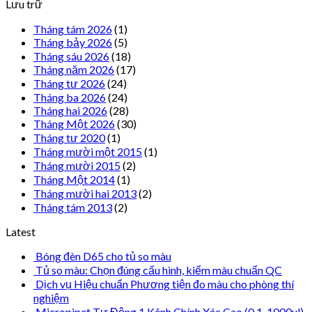
Lưu trữ
Tháng tám 2026
(1)
Tháng bảy 2026
(5)
Tháng sáu 2026
(18)
Tháng năm 2026
(17)
Tháng tư 2026
(24)
Tháng ba 2026
(24)
Tháng hai 2026
(28)
Tháng Một 2026
(30)
Tháng tư 2020
(1)
Tháng mười một 2015
(1)
Tháng mười 2015
(2)
Tháng Một 2014
(1)
Tháng mười hai 2013
(2)
Tháng tám 2013
(2)
Latest
Bóng đèn D65 cho tủ so màu
Tủ so màu: Chọn đúng cấu hình, kiểm màu chuẩn QC
Dịch vụ Hiệu chuẩn Phương tiện đo màu cho phòng thí
nghiệm
Micropipet Tự Động 1 Kênh Chính Xác Cao (0.1-1000ul)