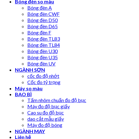
Bóng đèn so màu
Bóng đèn A
Bóng đèn CWF
Bóng đèn D50
Bóng đèn D65
Bóng đèn F
Bóng đèn TL83
Bóng đèn TL84
Bóng đèn U30
Bóng đèn U35
Bóng đèn UV
NGÀNH SƠN
cốc đo độ nhớt
Cốc đo tỷ trọng
Máy so màu
BAO BÌ
Tấm nhôm chuẩn đo độ bục
Máy đo độ bục giấy
Cao su đo độ bục
dao cắt mẫu giấy
Máy đo độ bóng
NGÀNH MAY
Liên hệ