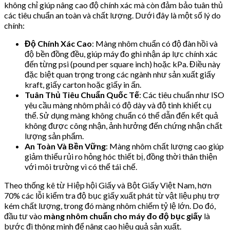
không chỉ giúp nâng cao độ chính xác mà còn đảm bảo tuân thủ
các tiêu chuẩn an toàn và chất lượng. Dưới đây là một số lý do
chính:
Độ Chính Xác Cao
: Màng nhôm chuẩn có độ đàn hồi và
độ bền đồng đều, giúp máy đo ghi nhận áp lực chính xác
đến từng psi (pound per square inch) hoặc kPa. Điều này
đặc biệt quan trọng trong các ngành như sản xuất giấy
kraft, giấy carton hoặc giấy in ấn.
Tuân Thủ Tiêu Chuẩn Quốc Tế
: Các tiêu chuẩn như ISO
yêu cầu màng nhôm phải có độ dày và độ tinh khiết cụ
thể. Sử dụng màng không chuẩn có thể dẫn đến kết quả
không được công nhận, ảnh hưởng đến chứng nhận chất
lượng sản phẩm.
An Toàn Và Bền Vững
: Màng nhôm chất lượng cao giúp
giảm thiểu rủi ro hỏng hóc thiết bị, đồng thời thân thiện
với môi trường vì có thể tái chế.
Theo thống kê từ Hiệp hội Giấy và Bột Giấy Việt Nam, hơn
70% các lỗi kiểm tra độ bục giấy xuất phát từ vật liệu phụ trợ
kém chất lượng, trong đó màng nhôm chiếm tỷ lệ lớn. Do đó,
đầu tư vào
màng nhôm chuẩn cho máy đo độ bục giấy
là
bước đi thông minh để nâng cao hiệu quả sản xuất.