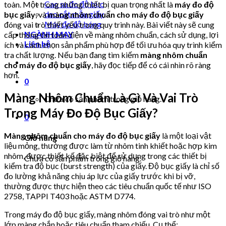
Cao su đo độ bục
toàn. Một trong những thiết bị quan trọng nhất là
máy đo độ
dao cắt mẫu giấy
bục giấy
, và
màng nhôm chuẩn cho máy đo độ bục giấy
Máy đo độ bóng
đóng vai trò thiết yếu trong quy trình này. Bài viết này sẽ cung
NGÀNH MAY
cấp thông tin toàn diện về màng nhôm chuẩn, cách sử dụng, lợi
Liên hệ
ích và cách chọn sản phẩm phù hợp để tối ưu hóa quy trình kiểm
tra chất lượng. Nếu bạn đang tìm kiếm
màng nhôm chuẩn
cho máy đo độ bục giấy
, hãy đọc tiếp để có cái nhìn rõ ràng
hơn.
0
Màng Nhôm Chuẩn Là Gì Và Vai Trò
Chưa có sản phẩm trong giỏ hàng.
Trong Máy Đo Độ Bục Giấy?
0
Màng nhôm chuẩn cho máy đo độ bục giấy
là một loại vật
Giỏ hàng
liệu mỏng, thường được làm từ nhôm tinh khiết hoặc hợp kim
nhôm, được thiết kế đặc biệt để sử dụng trong các thiết bị
Chưa có sản phẩm trong giỏ hàng.
kiểm tra độ bục (burst strength) của giấy. Độ bục giấy là chỉ số
đo lường khả năng chịu áp lực của giấy trước khi bị vỡ,
thường được thực hiện theo các tiêu chuẩn quốc tế như ISO
2758, TAPPI T403 hoặc ASTM D774.
Trong máy đo độ bục giấy, màng nhôm đóng vai trò như một
lớp màng chắn hoặc tiêu chuẩn tham chiếu. Cụ thể: