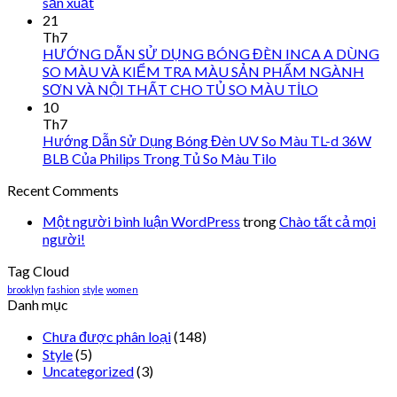
sản xuất
21
Th7
HƯỚNG DẪN SỬ DỤNG BÓNG ĐÈN INCA A DÙNG
SO MÀU VÀ KIỂM TRA MÀU SẢN PHẨM NGÀNH
SƠN VÀ NỘI THẤT CHO TỦ SO MÀU TİLO
10
Th7
Hướng Dẫn Sử Dụng Bóng Đèn UV So Màu TL-d 36W
BLB Của Philips Trong Tủ So Màu Tilo
Recent Comments
Một người bình luận WordPress
trong
Chào tất cả mọi
người!
Tag Cloud
brooklyn
fashion
style
women
Danh mục
Chưa được phân loại
(148)
Style
(5)
Uncategorized
(3)