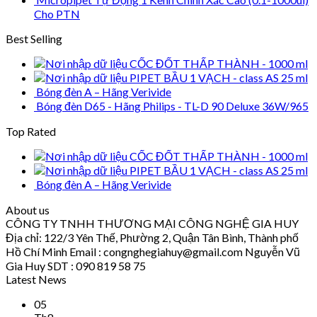
Cho PTN
Best Selling
CỐC ĐỐT THẤP THÀNH - 1000 ml
PIPET BẦU 1 VẠCH - class AS 25 ml
Bóng đèn A – Hãng Verivide
Bóng đèn D65 - Hãng Philips - TL-D 90 Deluxe 36W/965
Top Rated
CỐC ĐỐT THẤP THÀNH - 1000 ml
PIPET BẦU 1 VẠCH - class AS 25 ml
Bóng đèn A – Hãng Verivide
About us
CÔNG TY TNHH THƯƠNG MẠI CÔNG NGHỆ GIA HUY
Địa chỉ: 122/3 Yên Thế, Phường 2, Quận Tân Bình, Thành phố
Hồ Chí Minh Email : congnghegiahuy@gmail.com Nguyễn Vũ
Gia Huy SDT : 090 819 58 75
Latest News
05