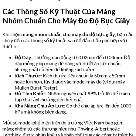
Các Thông Số Kỹ Thuật Của Màng
Nhôm Chuẩn Cho Máy Đo Độ Bục Giấy
Khi chọn
màng nhôm chuẩn cho máy đo độ bục giấy
, bạn cần
chú ý đến các thông số kỹ thuật sau để đảm bảo phù hợp với
thiết bị:
Độ Dày
: Thường dao động từ 0.02mm đến 0.04mm. Độ
dày mỏng giúp màng dễ dàng vỡ dưới áp lực chuẩn,
nhưng phải đủ bền để không rách sớm.
Kích Thước
: Kích thước tiêu chuẩn là 50mm x 50mm
hoặc lớn hơn, tùy thuộc vào model máy đo (ví dụ: máy
Mullen Burst Tester).
Độ Tinh Khiết
: Nhôm nguyên chất 99% trở lên để tránh
tạp chất ảnh hưởng đến kết quả.
Khả Năng Chịu Áp Lực
: Có thể chịu áp lực lên đến 1000
kPa mà không biến dạng.
Một số model phổ biến trên thị trường Việt Nam bao gồm
màng nhôm từ các thương hiệu như Thwing-Albert hoặc
Labthink, được nhập khẩu và phân phối qua các công ty thiết bị