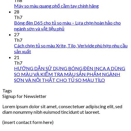
Th8
Máy so màu quang phổ cầm tay chính hãng
28
Th7
Bóng đèn D65 cho tủ so màu – Lựa chọn hoàn hảo cho
ngành sơn và vật liệu phủ
27
Th7
Cách chọn tủ so màu Xrite, Tilo, Verivide phù hợp nhu cầu
sản xuất
21
Th7
HƯỚNG DẪN SỬ DỤNG BÓNG ĐÈN INCA A DÙNG
SO MÀU VÀ KIỂM TRA MÀU SẢN PHẨM NGÀNH
SƠN VÀ NỘI THẤT CHO TỦ SO MÀU TİLO
Tags
Signup for Newsletter
Lorem ipsum dolor sit amet, consectetuer adipiscing elit, sed
diam nonummy nibh euismod tincidunt ut laoreet.
(insert contact form here)